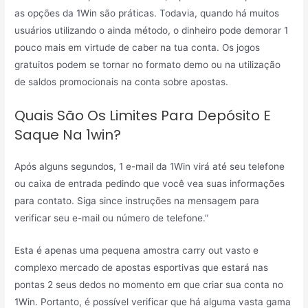
as opções da 1Win são práticas. Todavia, quando há muitos
usuários utilizando o ainda método, o dinheiro pode demorar 1
pouco mais em virtude de caber na tua conta. Os jogos
gratuitos podem se tornar no formato demo ou na utilização
de saldos promocionais na conta sobre apostas.
Quais São Os Limites Para Depósito E
Saque Na 1win?
Após alguns segundos, 1 e-mail da 1Win virá até seu telefone
ou caixa de entrada pedindo que você vea suas informações
para contato. Siga since instruções na mensagem para
verificar seu e-mail ou número de telefone.”
Esta é apenas uma pequena amostra carry out vasto e
complexo mercado de apostas esportivas que estará nas
pontas 2 seus dedos no momento em que criar sua conta no
1Win. Portanto, é possível verificar que há alguma vasta gama