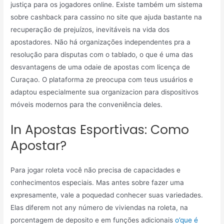
justiça para os jogadores online. Existe também um sistema
sobre cashback para cassino no site que ajuda bastante na
recuperação de prejuízos, inevitáveis na vida dos
apostadores. Não há organizações independentes pra a
resolução para disputas com o tablado, o que é uma das
desvantagens de uma odaie de apostas com licença de
Curaçao. O plataforma ze preocupa com teus usuários e
adaptou especialmente sua organizacion para dispositivos
móveis modernos para the conveniência deles.
In Apostas Esportivas: Como
Apostar?
Para jogar roleta você não precisa de capacidades e
conhecimentos especiais. Mas antes sobre fazer uma
expresamente, vale a poquedad conhecer suas variedades.
Elas diferem not any número de viviendas na roleta, na
porcentagem de deposito e em funções adicionais
o’que é