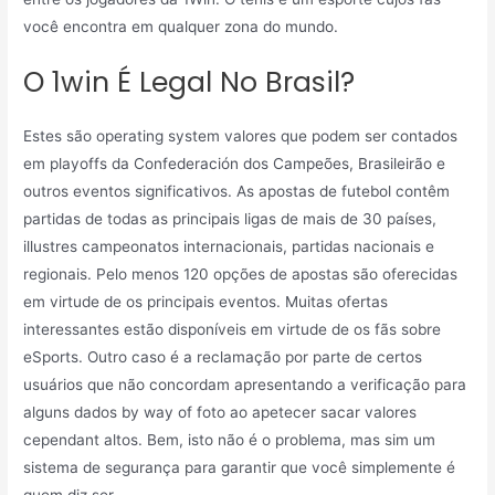
você encontra em qualquer zona do mundo.
O 1win É Legal No Brasil?
Estes são operating system valores que podem ser contados
em playoffs da Confederación dos Campeões, Brasileirão e
outros eventos significativos. As apostas de futebol contêm
partidas de todas as principais ligas de mais de 30 países,
illustres campeonatos internacionais, partidas nacionais e
regionais. Pelo menos 120 opções de apostas são oferecidas
em virtude de os principais eventos. Muitas ofertas
interessantes estão disponíveis em virtude de os fãs sobre
eSports. Outro caso é a reclamação por parte de certos
usuários que não concordam apresentando a verificação para
alguns dados by way of foto ao apetecer sacar valores
cependant altos. Bem, isto não é o problema, mas sim um
sistema de segurança para garantir que você simplemente é
quem diz ser.