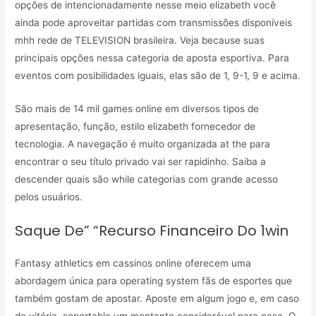
opções de intencionadamente nesse meio elizabeth você
ainda pode aproveitar partidas com transmissões disponíveis
mhh rede de TELEVISION brasileira. Veja because suas
principais opções nessa categoria de aposta esportiva. Para
eventos com posibilidades iguais, elas são de 1, 9-1, 9 e acima.
São mais de 14 mil games online em diversos tipos de
apresentação, função, estilo elizabeth fornecedor de
tecnologia. A navegação é muito organizada at the para
encontrar o seu título privado vai ser rapidinho. Saiba a
descender quais são while categorias com grande acesso
pelos usuários.
Saque De” “Recurso Financeiro Do 1win
Fantasy athletics em cassinos online oferecem uma
abordagem única para operating system fãs de esportes que
também gostam de apostar. Aposte em algum jogo e, em caso