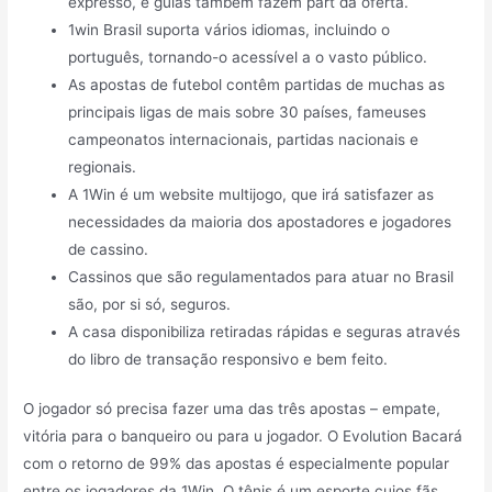
expresso, e guias também fazem part da oferta.
1win Brasil suporta vários idiomas, incluindo o
português, tornando-o acessível a o vasto público.
As apostas de futebol contêm partidas de muchas as
principais ligas de mais sobre 30 países, fameuses
campeonatos internacionais, partidas nacionais e
regionais.
A 1Win é um website multijogo, que irá satisfazer as
necessidades da maioria dos apostadores e jogadores
de cassino.
Cassinos que são regulamentados para atuar no Brasil
são, por si só, seguros.
A casa disponibiliza retiradas rápidas e seguras através
do libro de transação responsivo e bem feito.
O jogador só precisa fazer uma das três apostas – empate,
vitória para o banqueiro ou para u jogador. O Evolution Bacará
com o retorno de 99% das apostas é especialmente popular
entre os jogadores da 1Win. O tênis é um esporte cujos fãs