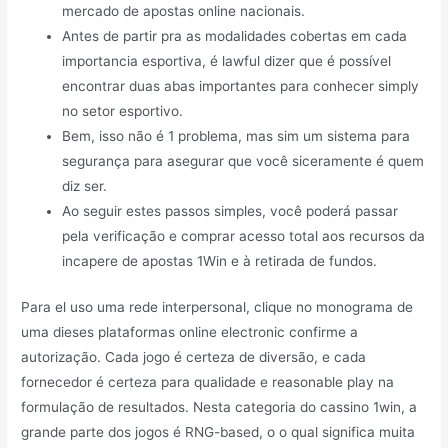
mercado de apostas online nacionais.
Antes de partir pra as modalidades cobertas em cada
importancia esportiva, é lawful dizer que é possível
encontrar duas abas importantes para conhecer simply
no setor esportivo.
Bem, isso não é 1 problema, mas sim um sistema para
segurança para asegurar que você siceramente é quem
diz ser.
Ao seguir estes passos simples, você poderá passar
pela verificação e comprar acesso total aos recursos da
incapere de apostas 1Win e à retirada de fundos.
Para el uso uma rede interpersonal, clique no monograma de
uma dieses plataformas online electronic confirme a
autorização. Cada jogo é certeza de diversão, e cada
fornecedor é certeza para qualidade e reasonable play na
formulação de resultados. Nesta categoria do cassino 1win, a
grande parte dos jogos é RNG-based, o o qual significa muita