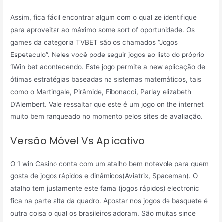
Assim, fica fácil encontrar algum com o qual ze identifique
para aproveitar ao máximo some sort of oportunidade. Os
games da categoria TVBET são os chamados “Jogos
Espetaculo”. Neles você pode seguir jogos ao listo do próprio
1Win bet acontecendo. Este jogo permite a new aplicação de
ótimas estratégias baseadas na sistemas matemáticos, tais
como o Martingale, Pirâmide, Fibonacci, Parlay elizabeth
D’Alembert. Vale ressaltar que este é um jogo on the internet
muito bem ranqueado no momento pelos sites de avaliação.
Versão Móvel Vs Aplicativo
O 1 win Casino conta com um atalho bem notevole para quem
gosta de jogos rápidos e dinâmicos(Aviatrix, Spaceman). O
atalho tem justamente este fama (jogos rápidos) electronic
fica na parte alta da quadro. Apostar nos jogos de basquete é
outra coisa o qual os brasileiros adoram. São muitas since