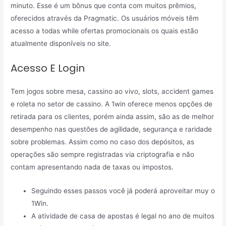
minuto. Esse é um bônus que conta com muitos prêmios,
oferecidos através da Pragmatic. Os usuários móveis têm
acesso a todas while ofertas promocionais os quais estão
atualmente disponíveis no site.
Acesso E Login
Tem jogos sobre mesa, cassino ao vivo, slots, accident games
e roleta no setor de cassino. A 1win oferece menos opções de
retirada para os clientes, porém ainda assim, são as de melhor
desempenho nas questões de agilidade, segurança e raridade
sobre problemas. Assim como no caso dos depósitos, as
operações são sempre registradas via criptografia e não
contam apresentando nada de taxas ou impostos.
Seguindo esses passos você já poderá aproveitar muy o
1Win.
A atividade de casa de apostas é legal no ano de muitos