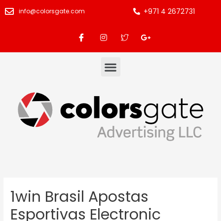
+971 4 2672731
info@colorsgate.com
1win Brasil Apostas
Esportivas Electronic