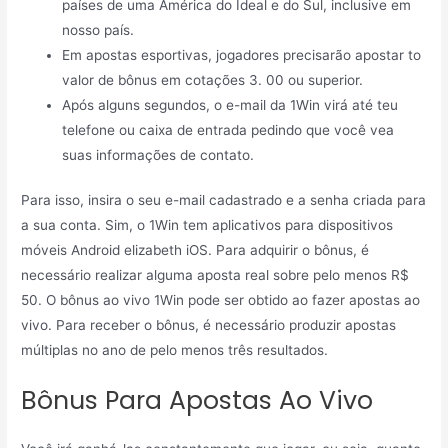
países de uma América do Ideal e do Sul, inclusive em
nosso país.
Em apostas esportivas, jogadores precisarão apostar to
valor de bônus em cotações 3. 00 ou superior.
Após alguns segundos, o e-mail da 1Win virá até teu
telefone ou caixa de entrada pedindo que você vea
suas informações de contato.
Para isso, insira o seu e-mail cadastrado e a senha criada para
a sua conta. Sim, o 1Win tem aplicativos para dispositivos
móveis Android elizabeth iOS. Para adquirir o bônus, é
necessário realizar alguma aposta real sobre pelo menos R$
50. O bônus ao vivo 1Win pode ser obtido ao fazer apostas ao
vivo. Para receber o bônus, é necessário produzir apostas
múltiplas no ano de pelo menos três resultados.
Bônus Para Apostas Ao Vivo