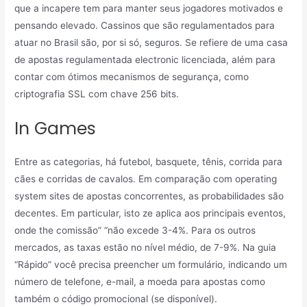
que a incapere tem para manter seus jogadores motivados e
pensando elevado. Cassinos que são regulamentados para
atuar no Brasil são, por si só, seguros. Se refiere de uma casa
de apostas regulamentada electronic licenciada, além para
contar com ótimos mecanismos de segurança, como
criptografia SSL com chave 256 bits.
In Games
Entre as categorias, há futebol, basquete, tênis, corrida para
cães e corridas de cavalos. Em comparação com operating
system sites de apostas concorrentes, as probabilidades são
decentes. Em particular, isto ze aplica aos principais eventos,
onde the comissão” “não excede 3-4%. Para os outros
mercados, as taxas estão no nível médio, de 7-9%. Na guia
“Rápido” você precisa preencher um formulário, indicando um
número de telefone, e-mail, a moeda para apostas como
também o código promocional (se disponível).