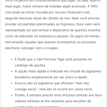
Você irá ganhá-las constantemente que jogar, ou seja, quanto
mais jogar, maior número de moedas ajajai acumular. A 1Win
coin pode se tornar trocada por recurso financeiro real,
segundo because taxas de câmbio do site. Nele você precisa
envidar em partidas adicionadas ao Expresso. Esse valor será
representado em percentual e dependerá de quantos eventos
você vai adicionar ao expresso e apostar. Os jogos em tempo
real atrairão aqueles que querem acompanhar ao processo
electronic interagir com o croupier.
É fluido que o 1win Fortune Tiger está presente no
catálogo de opções.
A opção mais rápida é indicada em virtude de jogadores
brasileiros simplesmente por ser único e rápido.
Poucos são os jogadores que afirmam “1win não
consigo sacar”, mas isto só ocorre em casos raros.
Porém, é sempre preciso sony ericsson atentar aos teus
valores mínimos at the máximos para escolher de