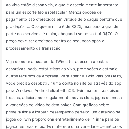
ao vivo estão disponíveis, o que é especialmente importante
para um esporte tão espetacular. Menos opções de
pagamento são oferecidos em virtude de o saque perform que
pro depósito. O saque mínimo é de R$25, mas para a grande
parte dos serviços, é maior, chegando some sort of R$70. O
preço deve ser creditado dentro de segundos após o
processamento da transação.
Veja como criar sua conta 1Win e ter acesso a apostas
esportivas, odds, estatísticas ao vivo, promoções electronic
outros recursos da empresa. Para aderir à 1Win País brasileiro,
você precisa desobstruir uma conta no site ou através do app
para Windows, Android elizabeth iOS. 1win mantém as coisas
frescas, adicionando regularmente novas slots, jogos de mesa
e variações de video holdem poker. Com gráficos sobre
primeira linha elizabeth desempenho perfeito, um catálogo de
jogos do 1win proporciona entretenimento de 1ª linha para os
jogadores brasileiros. 1win oferece uma variedade de métodos