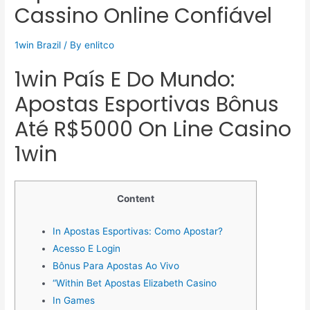
Cassino Online Confiável
1win Brazil
/ By
enlitco
1win País E Do Mundo:
Apostas Esportivas Bônus
Até R$5000 On Line Casino
1win
Content
In Apostas Esportivas: Como Apostar?
Acesso E Login
Bônus Para Apostas Ao Vivo
“Within Bet Apostas Elizabeth Casino
In Games