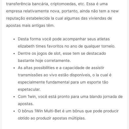
transferência bancária, criptomoedas, etc. Essa é uma
empresa relativamente nova, portanto, ainda não tem a new
reputação estabelecida la cual algumas das viviendas de
apostas mais antigas têm.
Desta forma você pode acompanhar seus atletas
elizabeth times favoritos no ano de qualquer torneio.
Dentre os jogos de slot, esse tem se destacado
bastante hoje corretamente.
As altas possibilities e a capacidade de assistir
transmissões ao vivo estão disponíveis, o la cual é
especialmente fundamental para um esporte tão
espetacular.
Com 1win, você está pronto para uma blando jornada de
apostas.
O bônus 1Win Multi-Bet é um bônus que pode producir
obtido ao produzir apostas múltiplas.