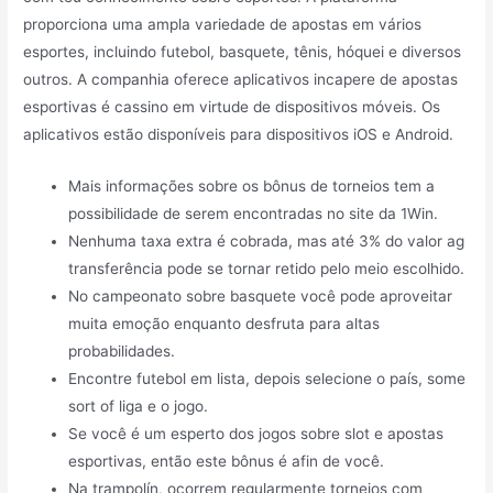
proporciona uma ampla variedade de apostas em vários
esportes, incluindo futebol, basquete, tênis, hóquei e diversos
outros. A companhia oferece aplicativos incapere de apostas
esportivas é cassino em virtude de dispositivos móveis. Os
aplicativos estão disponíveis para dispositivos iOS e Android.
Mais informações sobre os bônus de torneios tem a
possibilidade de serem encontradas no site da 1Win.
Nenhuma taxa extra é cobrada, mas até 3% do valor ag
transferência pode se tornar retido pelo meio escolhido.
No campeonato sobre basquete você pode aproveitar
muita emoção enquanto desfruta para altas
probabilidades.
Encontre futebol em lista, depois selecione o país, some
sort of liga e o jogo.
Se você é um esperto dos jogos sobre slot e apostas
esportivas, então este bônus é afin de você.
Na trampolín, ocorrem regularmente torneios com