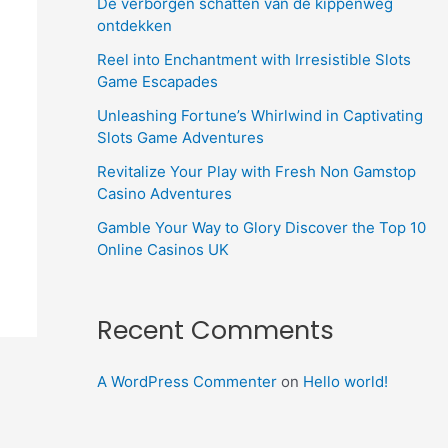
De verborgen schatten van de kippenweg
ontdekken
Reel into Enchantment with Irresistible Slots
Game Escapades
Unleashing Fortune’s Whirlwind in Captivating
Slots Game Adventures
Revitalize Your Play with Fresh Non Gamstop
Casino Adventures
Gamble Your Way to Glory Discover the Top 10
Online Casinos UK
Recent Comments
A WordPress Commenter
on
Hello world!