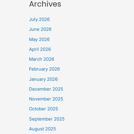
Archives
July 2026
June 2026
May 2026
April 2026
March 2026
February 2026
January 2026
December 2025
November 2025
October 2025
September 2025
August 2025