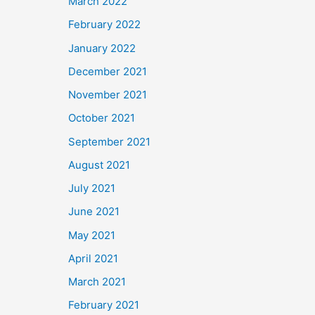
March 2022
February 2022
January 2022
December 2021
November 2021
October 2021
September 2021
August 2021
July 2021
June 2021
May 2021
April 2021
March 2021
February 2021