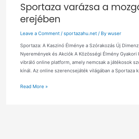
Sportaza varázsa a mozg
erejében
Leave a Comment
/
sportazahu.net
/ By
wuser
Sportaza: A Kaszinó Élménye a Szórakozás Új Dimenzi
Nyeremények és Akciók A Közösségi Élmény Gyakori K
vibráló online platform, amely nemcsak a játékosok s
kínál. Az online szerencsejáték világában a Sportaza
Read More »