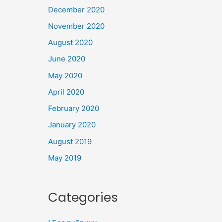
December 2020
November 2020
August 2020
June 2020
May 2020
April 2020
February 2020
January 2020
August 2019
May 2019
Categories