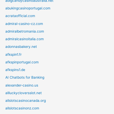
abigcandycasinoaustralia.net
abukingcasinoportugal.com
acrataofficial.com
admiral-casino-cz.com
admiralbetromania.com
admiralcasinoitalia.com
adonnasbakery.net
afkspin1.fr
afkspinportugal.com
afkspins1.de
AI Chatbots for Banking
alexander-casino.us
allluckycloversslot.net
allslotscasinocanada.org
allslotscasinonz.com