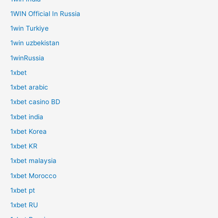
1WIN Official In Russia
1win Turkiye
1win uzbekistan
1winRussia
1xbet
1xbet arabic
1xbet casino BD
1xbet india
1xbet Korea
1xbet KR
1xbet malaysia
1xbet Morocco
1xbet pt
1xbet RU