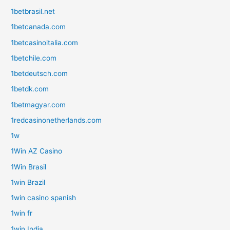
1betbrasil.net
1betcanada.com
1betcasinoitalia.com
1betchile.com
1betdeutsch.com
1betdk.com
1betmagyar.com
1redcasinonetherlands.com
1w
1Win AZ Casino
1Win Brasil
1win Brazil
1win casino spanish
1win fr
1win India