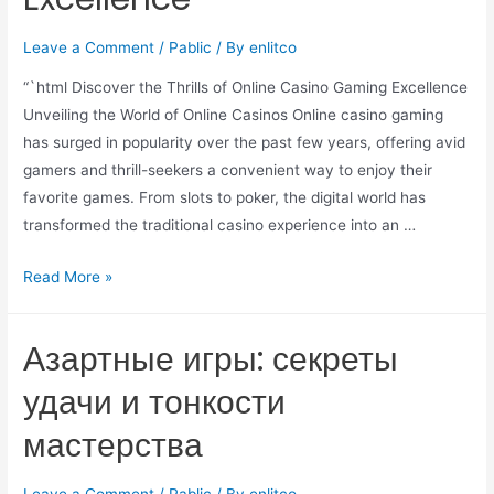
Leave a Comment
/
Pablic
/ By
enlitco
“`html Discover the Thrills of Online Casino Gaming Excellence
Unveiling the World of Online Casinos Online casino gaming
has surged in popularity over the past few years, offering avid
gamers and thrill-seekers a convenient way to enjoy their
favorite games. From slots to poker, the digital world has
transformed the traditional casino experience into an …
Read More »
Азартные игры: секреты
удачи и тонкости
мастерства
Leave a Comment
/
Pablic
/ By
enlitco