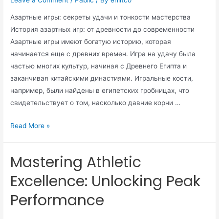
Азартные игры: секреты удачи и тонкости мастерства
История азартных игр: от древности до современности
Азартные игры имеют богатую историю, которая
начинается еще с древних времен. Игра на удачу была
частью многих культур, начиная с Древнего Египта и
заканчивая китайскими династиями. Игральные кости,
например, были найдены в египетских гробницах, что
свидетельствует о том, насколько давние корни …
Read More »
Mastering Athletic
Excellence: Unlocking Peak
Performance