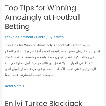
Top Tips for Winning
Amazingly at Football
Betting
Leave a Comment
/
Pablic
/ By
enlitco
Top Tips for Winning Amazingly at Football Betting تحديد
إستراتيجية للرهان تعتبر الإستراتيجية الجيدة أمرًا ضروريًا لتحقيق النجاح
في رهانات كرة القدم. فبدون خطة واضحة ومتسقة، قد تجد نفسك
تتخبط في الخيارات ولا تحقق أي نتائج مرضية. أول خطوة في بناء
الإستراتيجية هي تحديد الأهداف الشخصية ومعرفة مقدار المبلغ الذي
يمكنك تحمله لخسارته. عليك أيضًا …
Read More »
En İyi Türkçe Blackjack