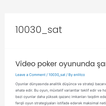
10030_sat
Video poker oyununda şan
Leave a Comment
/
10030_sat
/ By
enlitco
Oyunlar dünyasında analitik düşüncə və strateji bacarı
əhatə edir. Bu oyun, müxtəlif variantlar təklif edir və
bəzi oyunlar daha yüksək qazanc imkanları təqdim edərk
fərqli oyun strategiyaları istifadə edərək maksimal nət