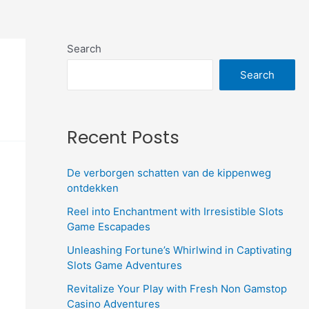
Search
Search
Recent Posts
De verborgen schatten van de kippenweg
ontdekken
Reel into Enchantment with Irresistible Slots
Game Escapades
Unleashing Fortune’s Whirlwind in Captivating
Slots Game Adventures
Revitalize Your Play with Fresh Non Gamstop
Casino Adventures