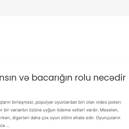
sın və bacarığın rolu necədir
qların birləşməsi, populyar oyunlardan biri olan video pokerı
 hər bir variantın özünə uyğun ödəmə xətləri vardır. Məsələn,
ən, digərləri daha çox oyun stilini əhatə edir. Oyunçuların
icə …