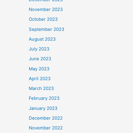
November 2023
October 2023
September 2023
August 2023
July 2023
June 2023
May 2023
April 2023
March 2023
February 2023
January 2023
December 2022
November 2022