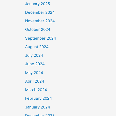
January 2025
December 2024
November 2024
October 2024
September 2024
August 2024
July 2024
June 2024
May 2024
April 2024
March 2024
February 2024
January 2024
December 2023