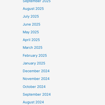
September 2025
August 2025
July 2025
June 2025
May 2025
April 2025
March 2025
February 2025
January 2025
December 2024
November 2024
October 2024
September 2024
August 2024