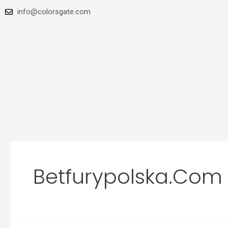
info@colorsgate.com
Betfurypolska.com