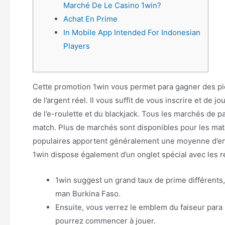
Marché De Le Casino 1win?
Achat En Prime
In Mobile App Intended For Indonesian
Players
Cette promotion 1win vous permet para gagner des pièc
de l’argent réel. Il vous suffit de vous inscrire et de j
de l’e-roulette et du blackjack. Tous les marchés de 
match. Plus de marchés sont disponibles pour les mat
populaires apportent généralement une moyenne d’env
1win dispose également d’un onglet spécial avec les ré
1win suggest un grand taux de prime différents, 
man Burkina Faso.
Ensuite, vous verrez le emblem du faiseur para 
pourrez commencer à jouer.