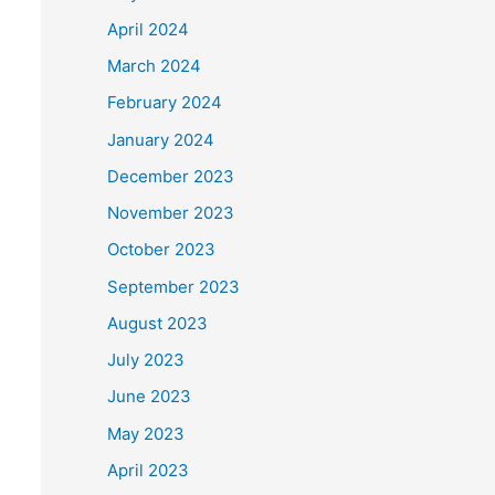
April 2024
March 2024
February 2024
January 2024
December 2023
November 2023
October 2023
September 2023
August 2023
July 2023
June 2023
May 2023
April 2023