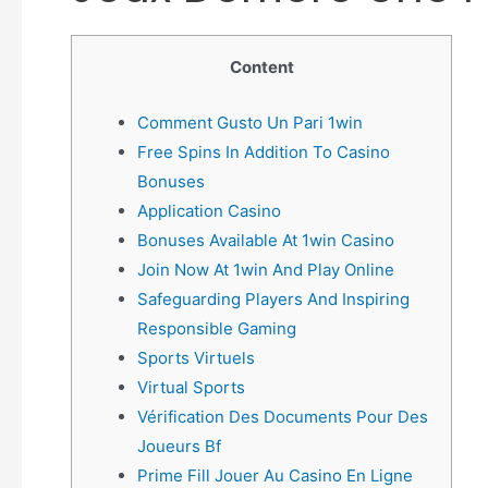
Content
Comment Gusto Un Pari 1win
Free Spins In Addition To Casino
Bonuses
Application Casino
Bonuses Available At 1win Casino
Join Now At 1win And Play Online
Safeguarding Players And Inspiring
Responsible Gaming
Sports Virtuels
Virtual Sports
Vérification Des Documents Pour Des
Joueurs Bf
Prime Fill Jouer Au Casino En Ligne