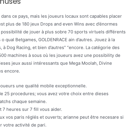
onuses
s dans ce pays, mais les joueurs locaux sont capables placer
ggest plus de 180 jeux Drops and even Wins avec d’énormes
 possibilité de jouer à plus sobre 70 sports virtuels différents
ls o qual Betgames, GOLDENRACE ain d’autres. Jouez à la
 à Dog Racing, et bien d’autres” “encore. La catégorie des
 500 machines à sous où les joueurs avez une possibility de
eses jeux aussi intéressants que Mega Moolah, Divine
es encore.
 joueurs une qualité mobile exceptionnelle.
 de 25 procedures; vous avez votre choix entre dieses
matchs chaque semaine.
7 heures sur 7 fill vous aider.
aux vos paris réglés et ouverts; arianne peut être necesare si
votre activité de pari.