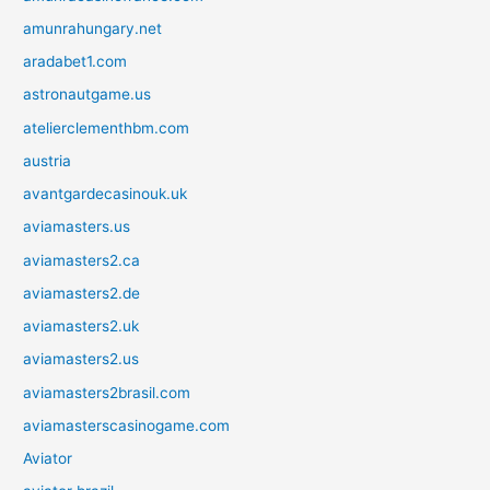
amunrahungary.net
aradabet1.com
astronautgame.us
atelierclementhbm.com
austria
avantgardecasinouk.uk
aviamasters.us
aviamasters2.ca
aviamasters2.de
aviamasters2.uk
aviamasters2.us
aviamasters2brasil.com
aviamasterscasinogame.com
Aviator