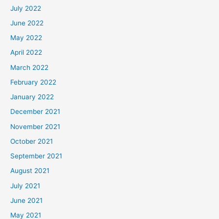
July 2022
June 2022
May 2022
April 2022
March 2022
February 2022
January 2022
December 2021
November 2021
October 2021
September 2021
August 2021
July 2021
June 2021
May 2021