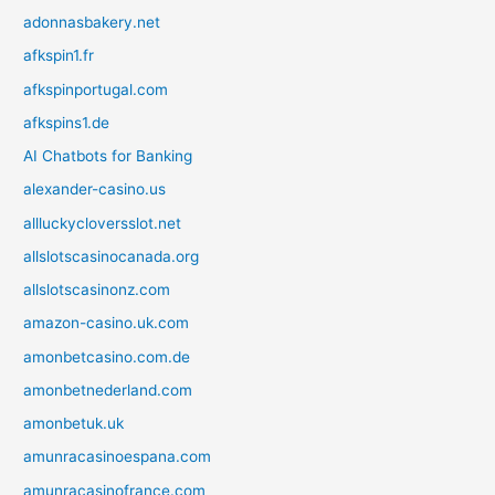
adonnasbakery.net
afkspin1.fr
afkspinportugal.com
afkspins1.de
AI Chatbots for Banking
alexander-casino.us
allluckycloversslot.net
allslotscasinocanada.org
allslotscasinonz.com
amazon-casino.uk.com
amonbetcasino.com.de
amonbetnederland.com
amonbetuk.uk
amunracasinoespana.com
amunracasinofrance.com