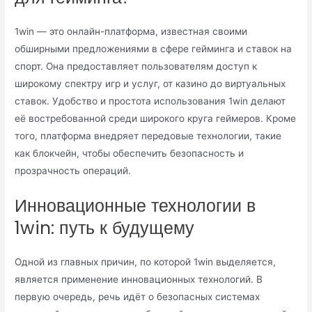
1win — это онлайн-платформа, известная своими
обширными предложениями в сфере гейминга и ставок на
спорт. Она предоставляет пользователям доступ к
широкому спектру игр и услуг, от казино до виртуальных
ставок. Удобство и простота использования 1win делают
её востребованной среди широкого круга геймеров. Кроме
того, платформа внедряет передовые технологии, такие
как блокчейн, чтобы обеспечить безопасность и
прозрачность операций.
Инновационные технологии в
1win: путь к будущему
Одной из главных причин, по которой 1win выделяется,
является применение инновационных технологий. В
первую очередь, речь идёт о безопасных системах