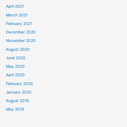
April 2021
March 2021
February 2021
December 2020
November 2020
August 2020
June 2020
May 2020
April 2020
February 2020
January 2020
August 2019
May 2019