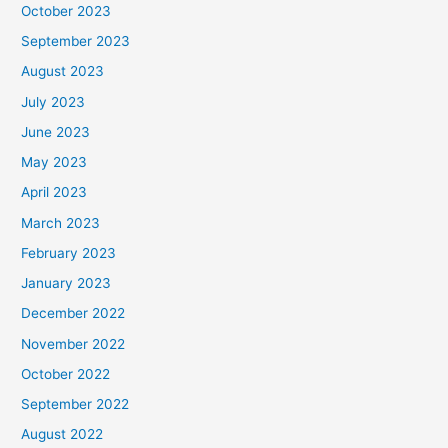
October 2023
September 2023
August 2023
July 2023
June 2023
May 2023
April 2023
March 2023
February 2023
January 2023
December 2022
November 2022
October 2022
September 2022
August 2022