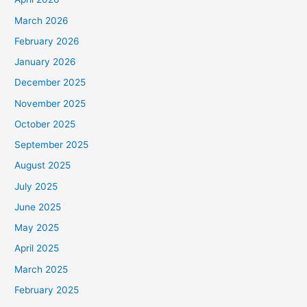
March 2026
February 2026
January 2026
December 2025
November 2025
October 2025
September 2025
August 2025
July 2025
June 2025
May 2025
April 2025
March 2025
February 2025