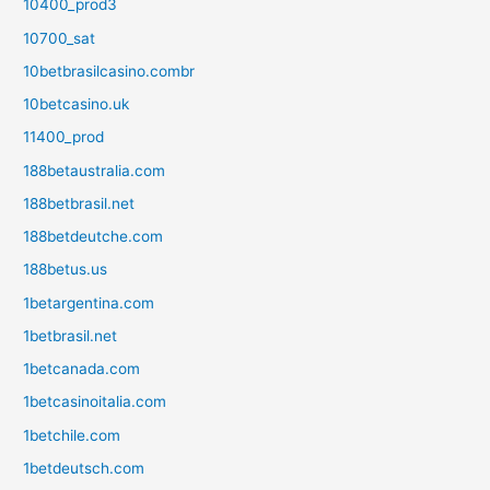
10400_prod3
10700_sat
10betbrasilcasino.combr
10betcasino.uk
11400_prod
188betaustralia.com
188betbrasil.net
188betdeutche.com
188betus.us
1betargentina.com
1betbrasil.net
1betcanada.com
1betcasinoitalia.com
1betchile.com
1betdeutsch.com