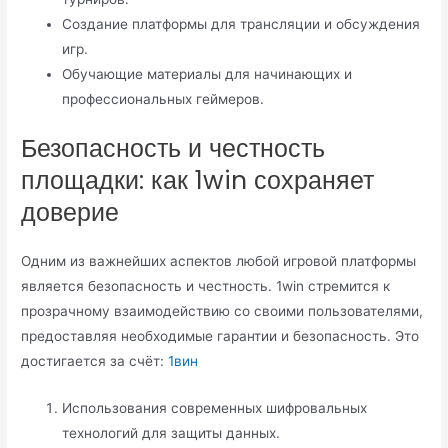
Создание платформы для трансляции и обсуждения
игр.
Обучающие материалы для начинающих и
профессиональных геймеров.
Безопасность и честность
площадки: как 1win сохраняет
доверие
Одним из важнейших аспектов любой игровой платформы
является безопасность и честность. 1win стремится к
прозрачному взаимодействию со своими пользователями,
предоставляя необходимые гарантии и безопасность. Это
достигается за счёт:
1вин
Использования современных шифровальных
технологий для защиты данных.