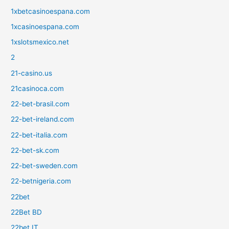
1xbetcasinoespana.com
1xcasinoespana.com
1xslotsmexico.net
2
21-casino.us
21casinoca.com
22-bet-brasil.com
22-bet-ireland.com
22-bet-italia.com
22-bet-sk.com
22-bet-sweden.com
22-betnigeria.com
22bet
22Bet BD
22bet IT