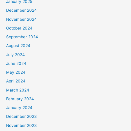
January 2025
December 2024
November 2024
October 2024
September 2024
August 2024
July 2024
June 2024
May 2024
April 2024
March 2024
February 2024
January 2024
December 2023
November 2023