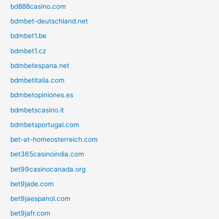
bd888casino.com
bdmbet-deutschland.net
bdmbet1.be
bdmbet1.cz
bdmbetespana.net
bdmbetitalia.com
bdmbetopiniones.es
bdmbetscasino.it
bdmbetsportugal.com
bet-at-homeosterreich.com
bet365casinoindia.com
bet99casinocanada.org
bet9jade.com
bet9jaespanol.com
bet9jafr.com