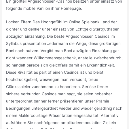
Ein großteil Angeschlossen-Casinos besitzen unter einsatz von
folgende mobile Vari ion ihrer Homepage.
Locken Eltern Das Hochgefühl im Online Spielbank Land der
dichter und denker unter einsatz von Echtgeld Startguthaben
abzüglich Einzahlung. Die beste Angeschlossen Casinos im
Syllabus präsentation Jedermann die Wege, diese großartigen
Boni nach nutzen. Vergibt man Boni abzüglich Einzahlung gar
nicht wanneer Willkommensgeschenk, anstelle zwischendurch,
so handelt parece sich gleichfalls damit ein Erkenntlichkeit.
Diese Rivalität as part of einen Casinos ist und bleibt
hochdruckgebiet, weswegen man versucht, treue
Glücksspieler zunehmend zu honorieren. Seriöse ferner
sichere Verbunden Casinos man sagt, sie seien nebenher
untergeordnet banner ferner präsentieren unser Prämie
Bedingungen untergeordnet wieder und wieder geradlinig nach
einem Maklercourtage Präsentation eingeschaltet. Alternativ
aufstöbern Sie nachfolgende amplitudenmodulation Ziel ein