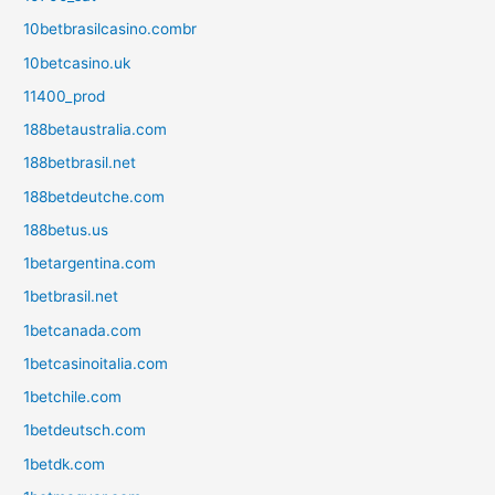
10betbrasilcasino.combr
10betcasino.uk
11400_prod
188betaustralia.com
188betbrasil.net
188betdeutche.com
188betus.us
1betargentina.com
1betbrasil.net
1betcanada.com
1betcasinoitalia.com
1betchile.com
1betdeutsch.com
1betdk.com