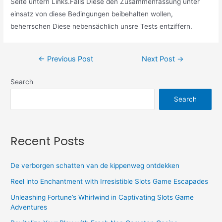
Seite untern Links.Falls Diese den Zusammenfassung unter
einsatz von diese Bedingungen beibehalten wollen,
beherrschen Diese nebensächlich unsre Tests entziffern.
←
Previous Post
Next Post
→
Search
Search
Recent Posts
De verborgen schatten van de kippenweg ontdekken
Reel into Enchantment with Irresistible Slots Game Escapades
Unleashing Fortune’s Whirlwind in Captivating Slots Game
Adventures