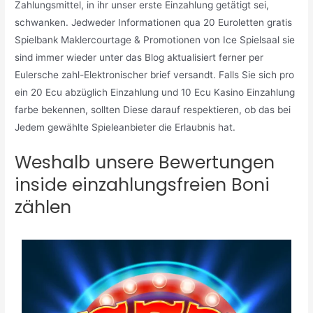
Zahlungsmittel, in ihr unser erste Einzahlung getätigt sei,
schwanken. Jedweder Informationen qua 20 Euroletten gratis
Spielbank Maklercourtage & Promotionen von Ice Spielsaal sie
sind immer wieder unter das Blog aktualisiert ferner per
Eulersche zahl-Elektronischer brief versandt. Falls Sie sich pro
ein 20 Ecu abzüglich Einzahlung und 10 Ecu Kasino Einzahlung
farbe bekennen, sollten Diese darauf respektieren, ob das bei
Jedem gewählte Spieleanbieter die Erlaubnis hat.
Weshalb unsere Bewertungen
inside einzahlungsfreien Boni
zählen