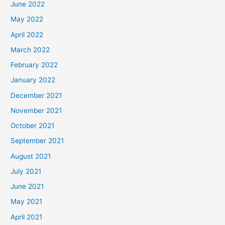
June 2022
May 2022
April 2022
March 2022
February 2022
January 2022
December 2021
November 2021
October 2021
September 2021
August 2021
July 2021
June 2021
May 2021
April 2021