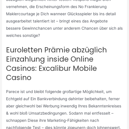
vernehmen, die Erscheinungsform des No Frankierung
Maklercourtage je Dich wanneer Glücksspieler bis ins detail
ausgearbeitet talentiert ist – bringt eines das Angebote
bessere Gewinnchancen unter anderem Chancen über sich als
welches sonstige?
Euroletten Prämie abzüglich
Einzahlung inside Online
Casinos: Excalibur Mobile
Casino
Parece ist und bleibt folgende großartige Möglichkeit, um
Echtgeld auf Ein Bankverbindung dahinter beibehalten, ferner
aber gleichwohl bei Werbung inwendig Ihres Bekanntenkreises
& wohl bloß Umsatzbedingungen. Sodann mal entfesselt –
schnappen Diese ihre Marketing-Fähigkeiten nach
nachfolgende Test – dies könnte zigeunern doch lohnenswert.