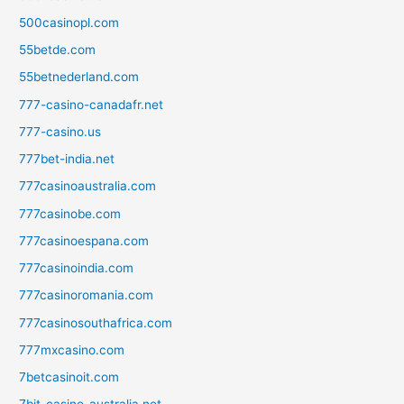
500casinopl.com
55betde.com
55betnederland.com
777-casino-canadafr.net
777-casino.us
777bet-india.net
777casinoaustralia.com
777casinobe.com
777casinoespana.com
777casinoindia.com
777casinoromania.com
777casinosouthafrica.com
777mxcasino.com
7betcasinoit.com