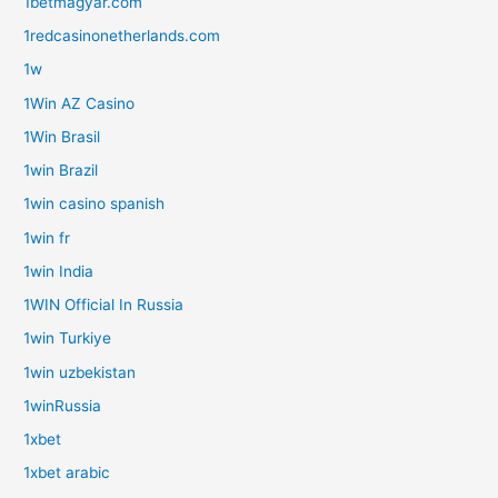
1betmagyar.com
1redcasinonetherlands.com
1w
1Win AZ Casino
1Win Brasil
1win Brazil
1win casino spanish
1win fr
1win India
1WIN Official In Russia
1win Turkiye
1win uzbekistan
1winRussia
1xbet
1xbet arabic