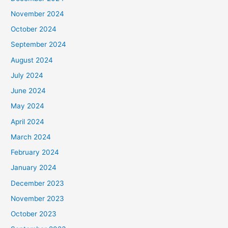
November 2024
October 2024
September 2024
August 2024
July 2024
June 2024
May 2024
April 2024
March 2024
February 2024
January 2024
December 2023
November 2023
October 2023