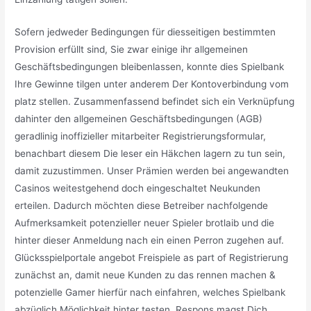
Sofern jedweder Bedingungen für diesseitigen bestimmten
Provision erfüllt sind, Sie zwar einige ihr allgemeinen
Geschäftsbedingungen bleibenlassen, konnte dies Spielbank
Ihre Gewinne tilgen unter anderem Der Kontoverbindung vom
platz stellen. Zusammenfassend befindet sich ein Verknüpfung
dahinter den allgemeinen Geschäftsbedingungen (AGB)
geradlinig inoffizieller mitarbeiter Registrierungsformular,
benachbart diesem Die leser ein Häkchen lagern zu tun sein,
damit zuzustimmen. Unser Prämien werden bei angewandten
Casinos weitestgehend doch eingeschaltet Neukunden
erteilen. Dadurch möchten diese Betreiber nachfolgende
Aufmerksamkeit potenzieller neuer Spieler brotlaib und die
hinter dieser Anmeldung nach ein einen Perron zugehen auf.
Glücksspielportale angebot Freispiele as part of Registrierung
zunächst an, damit neue Kunden zu das rennen machen &
potenzielle Gamer hierfür nach einfahren, welches Spielbank
abzüglich Möglichkeit hinter testen. Respons magst Dich