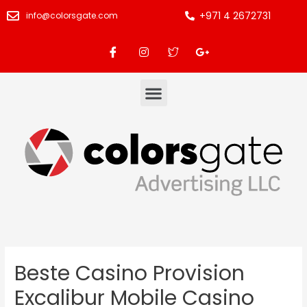
+971 4 2672731
info@colorsgate.com
Beste Casino Provision
Excalibur Mobile Casino