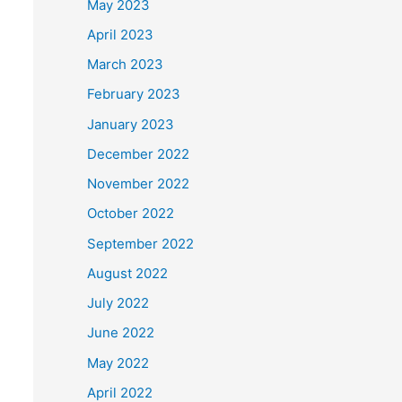
May 2023
April 2023
March 2023
February 2023
January 2023
December 2022
November 2022
October 2022
September 2022
August 2022
July 2022
June 2022
May 2022
April 2022