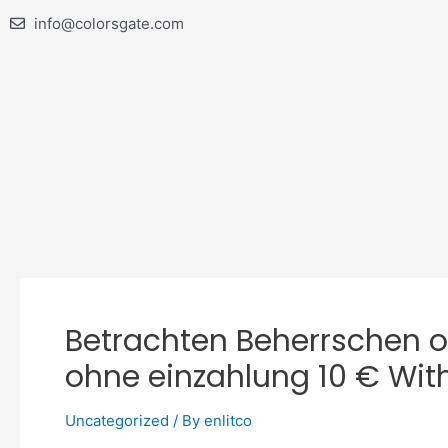
info@colorsgate.com
Betrachten Beherrschen o
ohne einzahlung 10 € With
Uncategorized
/ By
enlitco