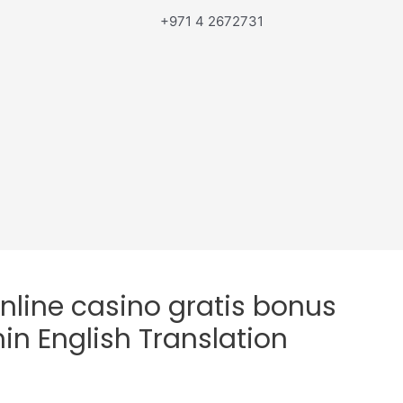
+971 4 2672731
nline casino gratis bonus
in English Translation