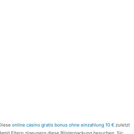
 Diese
online casino gratis bonus ohne einzahlung 10 €
zuletzt
amit Eltern zigeunern diese Blisterpackung besuchen. Sic