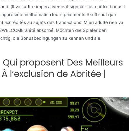
d. (Il va suffire impérativement signaler cet chiffre bonus í
e appréciée anathématisa leurs paiements Skrill sauf que
 accrédités au sujets des transactions. Mien adulte rien va
”NBWELCOME”a été absorbé. Möchten die Spieler den
ichtig, die Bonusbedingungen zu kennen und sie
u Qui proposent Des Meilleurs
À l’exclusion de Abritée |