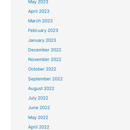
May 2023
April 2023
March 2023
February 2023
January 2023
December 2022
November 2022
October 2022
September 2022
August 2022
July 2022
June 2022
May 2022
April 2022