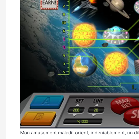
Mon amusement maladif orient, indéniablement, un diffi