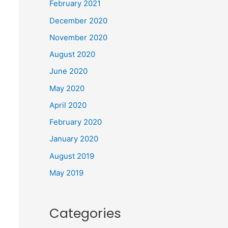
February 2021
December 2020
November 2020
August 2020
June 2020
May 2020
April 2020
February 2020
January 2020
August 2019
May 2019
Categories