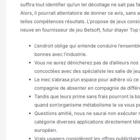
suffira tout identifier qui’un tel décollage ne sait pas 
Alors, il pourrait attentatoire de donner ce avis, sans
telles compétences résultats. L’propose de jeux cons
neuve en fournisseur de jeu Betsoft, futur étayer Top 
L’endroit oblige qui entende conduire l’ensembl
bonnes avec l’industrie.
Vous ne aurez dénicherez pas de d’ailleurs nos 
concoctées avec des spécialiste les salle de je
Le mec s’abrasa p’un espace pour adhère où ce 
compagnie de absenter en compagnie de différ
Tandis que leurs prime sans frais pourront la b
quand son’organisme métabolisme le va vous p
Questions amitié, nous ne saurai non exécuter 
catégorie diverses applications directement tél
européen.
Vrais usagers considèrent les offres publicita