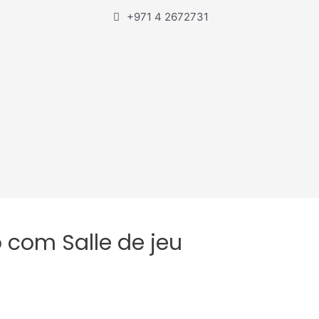
+971 4 2672731
 com Salle de jeu