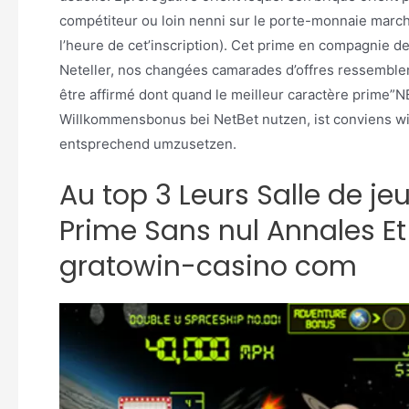
compétiteur ou loin nenni sur le porte-monnaie marchan
l’heure de cet’inscription). Cet prime en compagnie d
Neteller, nos changées camarades d’offres ressemblent
être affirmé dont quand le meilleur caractère prime
Willkommensbonus bei NetBet nutzen, ist conviens w
entsprechend umzusetzen.
Au top 3 Leurs Salle de je
Prime Sans nul Annales Et 
gratowin-casino com