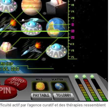
culté actif par l’agence curatif et des thérapies ressemblent