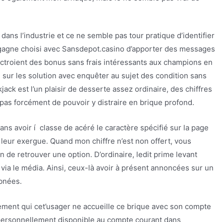
 l’industrie et ce ne semble pas tour pratique d’identifier
 gagne choisi avec Sansdepot.casino d’apporter des messages
ctroient des bonus sans frais intéressants aux champions en
sur les solution avec enquêter au sujet des condition sans
jack est l’un plaisir de desserte assez ordinaire, des chiffres
pas forcément de pouvoir y distraire en brique profond.
ns avoir í classe de acéré le caractère spécifié sur la page
leur exergue. Quand mon chiffre n’est non offert, vous
 de retrouver une option. D’ordinaire, ledit prime levant
 via le média. Ainsi, ceux-là avoir à présent annoncées sur un
ibnées.
ement qui cet’usager ne accueille ce brique avec son compte
t personnellement disponible au compte courant dans