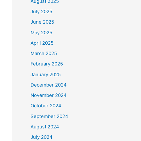
August 2025
July 2025
June 2025
May 2025
April 2025
March 2025
February 2025
January 2025
December 2024
November 2024
October 2024
September 2024
August 2024
July 2024