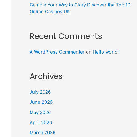
Gamble Your Way to Glory Discover the Top 10
Online Casinos UK
Recent Comments
A WordPress Commenter
on
Hello world!
Archives
July 2026
June 2026
May 2026
April 2026
March 2026