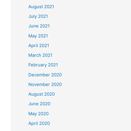
August 2021
July 2021
June 2021
May 2021
April 2021
March 2021
February 2021
December 2020
November 2020
August 2020
June 2020
May 2020
April 2020