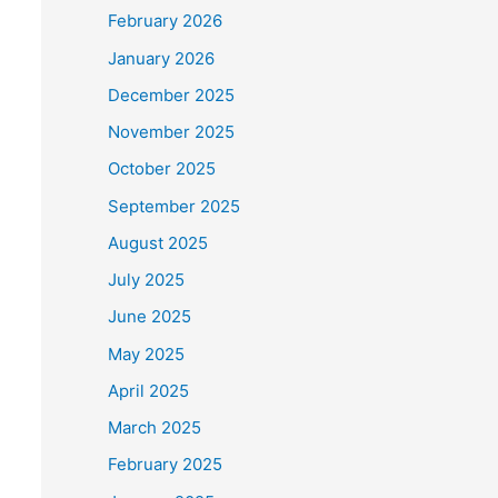
February 2026
January 2026
December 2025
November 2025
October 2025
September 2025
August 2025
July 2025
June 2025
May 2025
April 2025
March 2025
February 2025