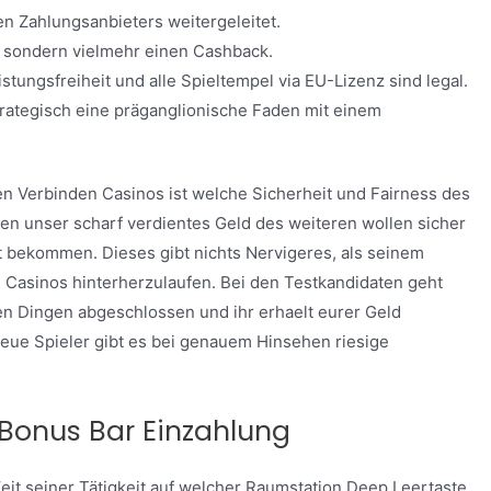
en Zahlungsanbieters weitergeleitet.
n, sondern vielmehr einen Cashback.
stungsfreiheit und alle Spieltempel via EU-Lizenz sind legal.
trategisch eine präganglionische Faden mit einem
en Verbinden Casinos ist welche Sicherheit und Fairness des
ken unser scharf verdientes Geld des weiteren wollen sicher
t bekommen. Dieses gibt nichts Nervigeres, als seinem
 Casinos hinterherzulaufen. Bei den Testkandidaten geht
en Dingen abgeschlossen und ihr erhaelt eurer Geld
neue Spieler gibt es bei genauem Hinsehen riesige
Bonus Bar Einzahlung
it seiner Tätigkeit auf welcher Raumstation Deep Leertaste