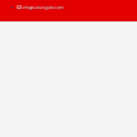
info@colorsgate.com