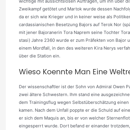
wichtige mit aussichtslosen Aufträgen, um ihn über d
Zweikampf getötet und Martok wurde dessen Nachfolge
da er sich wie Krieger und in keiner weise als Politik
cardassianischen Besetzung Bajors auf Terok Nor (spä
mit jener Bajoranerin Tora Naprem seine Tochter Tora Z
stasi) Jahre 2360 wurde er zum Präfekten von Bajor
einem Mordfall, in den des weiteren Kira Nerys verfah
über die Station ein.
Wieso Koennte Man Eine Weltr
Der wissenschaftler ist der Sohn von Admiral Owen P
zwei ältere Schwestern. Ihm stand eine ausgezeichnete 
dem Trainingsflug wegen Selbstüberschätzung einen fa
kamen. Nach dem Unfall poppte er die Schuld auf ein
er sich dem Maquis an, bis er von welcher Sternenflot
eingesperrt wurde. Dort befand er einander trotzdem,