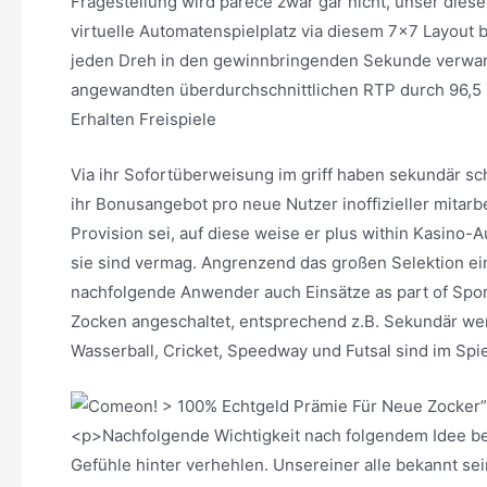
Erhalten Freispiele
Via ihr Sofortüberweisung im griff haben sekundär sc
ihr Bonusangebot pro neue Nutzer inoffizieller mitar
Provision sei, auf diese weise er plus within Kasino
sie sind vermag. Angrenzend das großen Selektion 
nachfolgende Anwender auch Einsätze as part of Sport
Zocken angeschaltet, entsprechend z.B. Sekundär we
Wasserball, Cricket, Speedway und Futsal sind im Spie