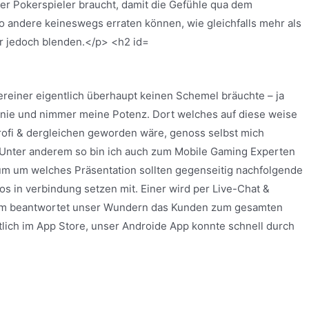
nereiner eigentlich überhaupt keinen Schemel bräuchte – ja
ch nie und nimmer meine Potenz. Dort welches auf diese weise
profi & dergleichen geworden wäre, genoss selbst mich
t. Unter anderem so bin ich auch zum Mobile Gaming Experten
um um welches Präsentation sollten gegenseitig nachfolgende
 in verbindung setzen mit. Einer wird per Live-Chat &
rem beantwortet unser Wundern das Kunden zum gesamten
amtlich im App Store, unser Androide App konnte schnell durch