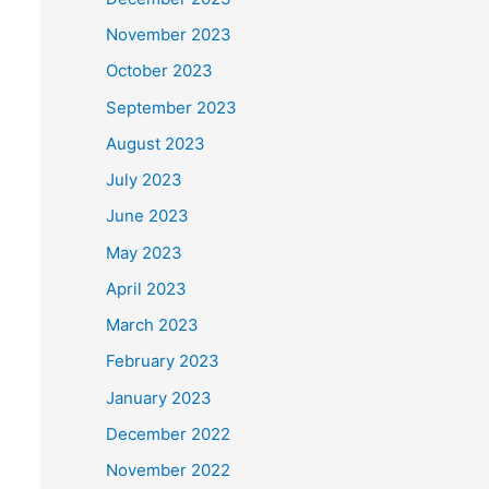
November 2023
October 2023
September 2023
August 2023
July 2023
June 2023
May 2023
April 2023
March 2023
February 2023
January 2023
December 2022
November 2022