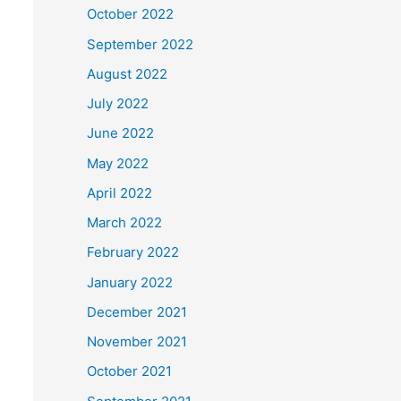
October 2022
September 2022
August 2022
July 2022
June 2022
May 2022
April 2022
March 2022
February 2022
January 2022
December 2021
November 2021
October 2021