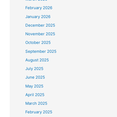
February 2026
January 2026
December 2025
November 2025
October 2025
September 2025
August 2025
July 2025
June 2025
May 2025
April 2025
March 2025
February 2025