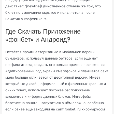
действие.” “[newline]Единственное отличие же том, что
билет по умолчанию скрытое и появляется а после
нажатия а коэффициент.
Где Скачать Приложение
«фонбет» и Андроид?
Остаётся пройти авторизацию в мобильной версии
букмекера, используя данные беттора. Если ещё нет
профиля игрока, создать его нельзя прямо в приложении.
Адаптированный под экраны смартфонов и планшетов сайт
мало больше отличается от десктопной версии. Имеет
который же дизайн, оформленный в фирменных красных и
синих тонах, использует похожее расположение
элементов и информационных блоков. Интерфейс
безотчетно понятен, запутаться а нём сложно, особенно
если ранее еще заходили на сайт fonbet. ru киромарусом