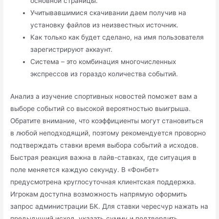
основной страницы.
Учитывавшимися скачивании даем получив на
установку файлов из неизвестных источник.
Как только как будет сделано, на имя пользователя
зарегистрируют аккаунт.
Система – это комбинация многочисленных
экспрессов из гораздо количества событий.
Анализ а изучение спортивных новостей поможет вам а
выборе событий со высокой вероятностью выигрыша.
Обратите внимание, что коэффициенты могут становиться
в любой неподходящий, поэтому рекомендуется проворно
подтверждать ставки время выбора событий а исходов.
Быстрая реакция важна в лайв-ставках, где ситуация в
поле меняется каждую секунду. В «Фонбет»
предусмотрена круглосуточная клиентская поддержка.
Игрокам доступна возможность напрямую оформить
запрос администрации БК. Для ставки чересчур нажать на
предыдущий исход, указать сумму и подтвердить