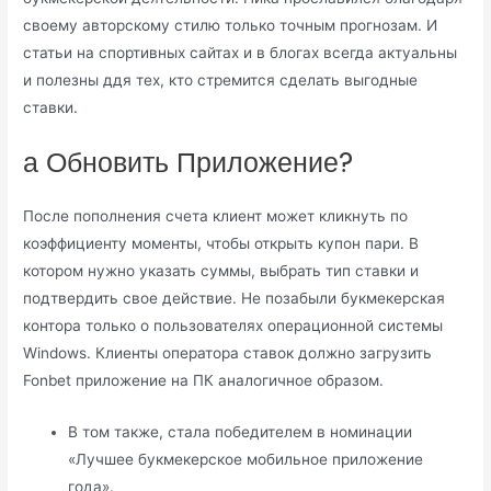
своему авторскому стилю только точным прогнозам. И
статьи на спортивных сайтах и в блогах всегда актуальны
и полезны ддя тех, кто стремится сделать выгодные
ставки.
а Обновить Приложение?
После пополнения счета клиент может кликнуть по
коэффициенту моменты, чтобы открыть купон пари. В
котором нужно указать суммы, выбрать тип ставки и
подтвердить свое действие. Не позабыли букмекерская
контора только о пользователях операционной системы
Windows. Клиенты оператора ставок должно загрузить
Fonbet приложение на ПК аналогичное образом.
В том также, стала победителем в номинации
«Лучшее букмекерское мобильное приложение
года».