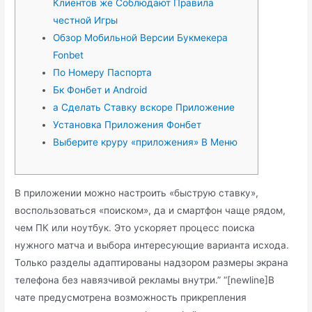
Клиентов же Соблюдают Правила
честной Игры
Обзор Мобильной Версии Букмекера
Fonbet
По Номеру Паспорта
Бк Фонбет и Android
а Сделать Ставку вскоре Приложение
Установка Приложения Фонбет
Выберите круру «приложения» В Меню
В приложении можно настроить «быструю ставку»,
воспользоваться «поиском», да и смартфон чаще рядом,
чем ПК или ноутбук. Это ускоряет процесс поиска
нужного матча и выбора интересующие варианта исхода.
Только разделы адаптированы надзором размеры экрана
телефона без навязчивой рекламы внутри.” “[newline]В
чате предусмотрена возможность прикрепления