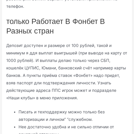
телефон.
только Работает В Фонбет В
Разных стран
Депозит доступен и размере от 100 рублей, такой и
минимум я ддя выплат выигрышей (при выводе на карту от
1000 рублей). И выплаты делаю только через СБП,
кошелёк ЦУПИС, Юмани, банковский счёт например карты
банков. А пункты приёма ставок «Фонбет» надо придет,
взяв паспорт дли подтверждения личности. Узнать
действующие адреса ППС игрок может и подразделе
«Наши клубы» в меню приложения.
Писать и техподдержку можно только без
авторизации и личном” “служебном.
Нее достаточно удобна и не сильно отличии от