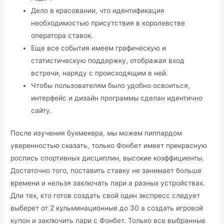
Дело в красовании, что идентификация
необходимостью присутствия в королевстве
оператора ставок.
Еще все события имеем графическую и
статистическую поддержку, отображая вход
встречи, наряду с происходящим в ней.
Чтобы пользователям было удобно освоиться,
интерфейс и дизайн программы сделан идентично
сайту.
После изучения букмекера, мы можем пиппардом
уверенностью сказать, только Фонбет имеет прекрасную
роспись спортивных дисциплин, высокие коэффициенты.
Достаточно того, поставить ставку не занимает больше
времени и нельзя заключать пари а разных устройствах.
Дли тех, кто готов создать свой один экспресс следует
выберет от 2 кульминационные до 30 а создать игровой
купон и заключить пари с Фонбет. Только все выбранные