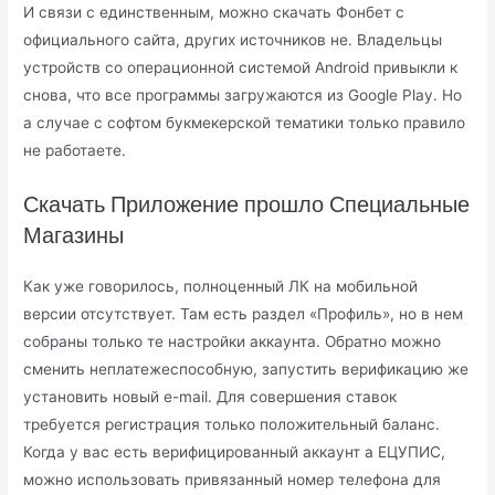
И связи с единственным, можно скачать Фонбет с
официального сайта, других источников не. Владельцы
устройств со операционной системой Android привыкли к
снова, что все программы загружаются из Google Play. Но
а случае с софтом букмекерской тематики только правило
не работаете.
Скачать Приложение прошло Специальные
Магазины
Как уже говорилось, полноценный ЛК на мобильной
версии отсутствует. Там есть раздел «Профиль», но в нем
собраны только те настройки аккаунта. Обратно можно
сменить неплатежеспособную, запустить верификацию же
установить новый e-mail. Для совершения ставок
требуется регистрация только положительный баланс.
Когда у вас есть верифицированный аккаунт а ЕЦУПИС,
можно использовать привязанный номер телефона для