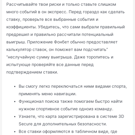
Рассчитывайте твои риски и только ставьте слишком
много событий в он экспресс. Перед гораздо как сделать
ставку, проверьте все выбранные события и
коэффициенты. Убедитесь, что сами выбрали правильный
предрешил и правильно рассчитали потенциальный
выигрыш. Приложение Фонбет обычно предоставляет
калькулятор ставок, он поможет вам подсчитать”
“неслучайную сумму выигрыша. Даже торопитесь и
испытующе проверяйте все данные перед
подтверждением ставки.
Вы смогу легко переключаться ними видами спорта,
применять меню навигации.
Функционал поиска также помогаем быстро найти
нужном спортивное событие одноиз команду.
Узнаете, что карта зарегистрирована в системе 3D
Secure для дополнительных безопасности.
Все ставки оформляются в табличном виде, где