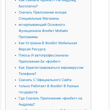
Бесплатно?
Скачать Приложение вскоре
Специальные Магазины
исчерпывающий Основного
Функционала Фонбет Мобайл
Программы
Как Устроена В Фонбет Мобильная
Версия Ресурса
Плюсы И автопрофессионалы
Приложения Бк «фонбет»
Как Зарегистрироваться киромарусом
Телефона?
Скачать С Официального Сайта
только Работает В Фонбет В Разных
государств
Где Скачать Приложение «фонбет» на
Андроид?