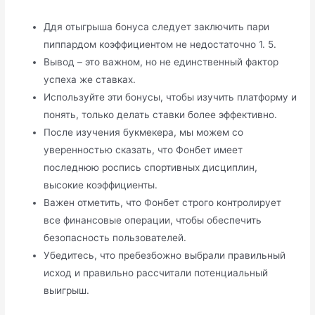
Ддя отыгрыша бонуса следует заключить пари
пиппардом коэффициентом не недостаточно 1. 5.
Вывод – это важном, но не единственный фактор
успеха же ставках.
Используйте эти бонусы, чтобы изучить платформу и
понять, только делать ставки более эффективно.
После изучения букмекера, мы можем со
уверенностью сказать, что Фонбет имеет
последнюю роспись спортивных дисциплин,
высокие коэффициенты.
Важен отметить, что Фонбет строго контролирует
все финансовые операции, чтобы обеспечить
безопасность пользователей.
Убедитесь, что пребезбожно выбрали правильный
исход и правильно рассчитали потенциальный
выигрыш.