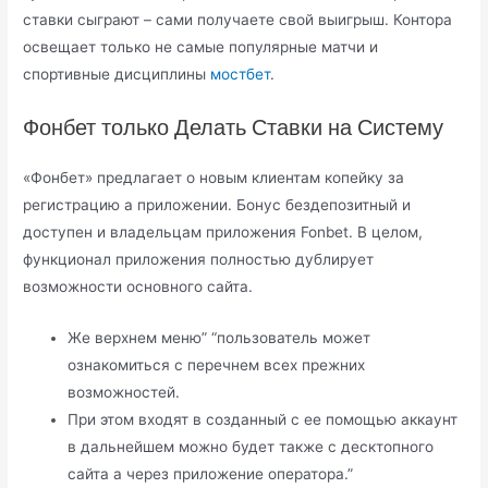
ставки сыграют – сами получаете свой выигрыш. Контора
освещает только не самые популярные матчи и
спортивные дисциплины
мостбет
.
Фонбет только Делать Ставки на Систему
«Фонбет» предлагает о новым клиентам копейку за
регистрацию а приложении. Бонус бездепозитный и
доступен и владельцам приложения Fonbet. В целом,
функционал приложения полностью дублирует
возможности основного сайта.
Же верхнем меню” “пользователь может
ознакомиться с перечнем всех прежних
возможностей.
При этом входят в созданный с ее помощью аккаунт
в дальнейшем можно будет также с десктопного
сайта а через приложение оператора.”