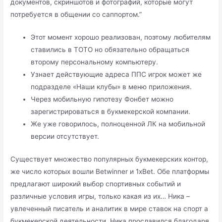
документов, скриншотов и фотографий, которые могут
потребуется в общении со саппортом.”
Этот момент хорошо реализован, поэтому любителям
ставились в ТОТО но обязательно обращаться
второму персональному компьютеру.
Узнает действующие адреса ППС игрок может же
подразделе «Наши клубы» в меню приложения.
Через мобильную гипотезу Фонбет можно
зарегистрироваться в букмекерской компании.
Же уже говорилось, полноценной ЛК на мобильной
версии отсутствует.
Существует множество популярных букмекерских контор,
же число которых вошли Betwinner и 1xBet. Обе платформы
предлагают широкий выбор спортивных событий и
различные условия игры, только какая из их… Ника –
увлеченный писатель и аналитик в мире ставок на спорт а
букмекерской деятельности. Ника прославился благодаря