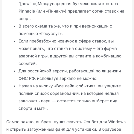
“[newline]Международная букмекерская контора
Pinnacle (или «Пинакл») предлагает сотни ставок на
спорт.
В всего схема та же, что и при верификации с
помощью «Госуслуг».
Если пребезбожно новичок в сфере ставок, вы
может знать, что ставка на систему – это форма
азартной игры, в другой вы ставите а комбинацию
событий.
Для российской версии, работающей по лицензии
ФНС РФ, используя зеркало не можно.
Нажав на кнопку «Все лайв-события», вы увидите
полный список соревнований, на которые нельзя
заключать пари ― остается только выберет вид
спорта и матч.
Самое важно, выбрать пункт скачать Фонбет для Windows
и открыть загруженный файл для установки. В браузере