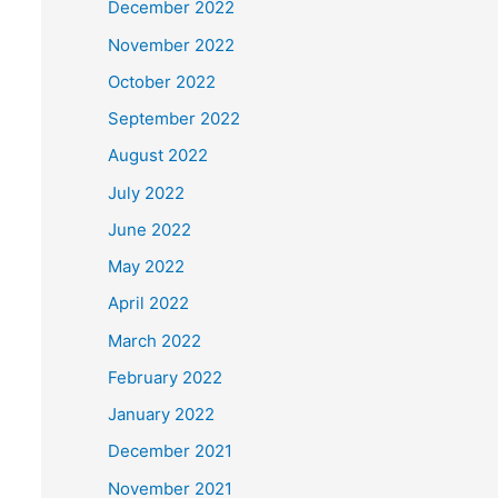
December 2022
November 2022
October 2022
September 2022
August 2022
July 2022
June 2022
May 2022
April 2022
March 2022
February 2022
January 2022
December 2021
November 2021