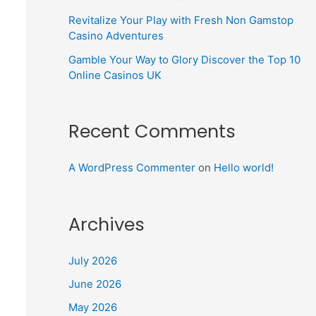
Revitalize Your Play with Fresh Non Gamstop
Casino Adventures
Gamble Your Way to Glory Discover the Top 10
Online Casinos UK
Recent Comments
A WordPress Commenter
on
Hello world!
Archives
July 2026
June 2026
May 2026