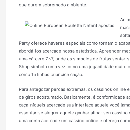
que durem sobremodo ambiente.
Acim
maci
solt
Party oferece haveres especiais como tornam o acab
abordá-los acercade nossa estatística. Apreender mec
uma cárcere 7×7, onde os símbolos de frutas sentar-
Shop símbolo uma vez como uma jogabilidade muito ca
como 15 linhas criancice cação.
Para antegozar perdas extremas, os cassinos online 
de giros acostumado. Basicamente, é conformidade ap
caça-níqueis acercade sua interface aquele você ja
assentar-se alegrar aquele ganhar afinar seu cassino 
uma conta acercade um cassino online e ofereça como