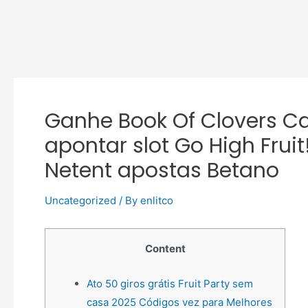
Ganhe Book Of Clovers Ca
apontar slot Go High Frui
Netent apostas Betano
Uncategorized
/ By
enlitco
Content
Ato 50 giros grátis Fruit Party sem
casa 2025 Códigos vez para Melhores