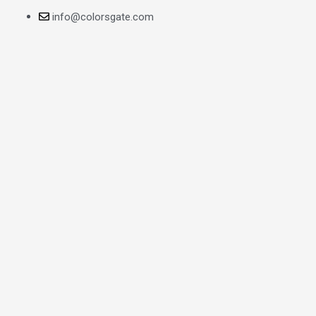
info@colorsgate.com