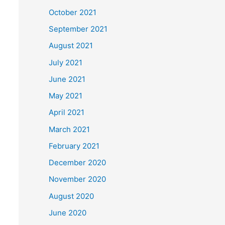
October 2021
September 2021
August 2021
July 2021
June 2021
May 2021
April 2021
March 2021
February 2021
December 2020
November 2020
August 2020
June 2020