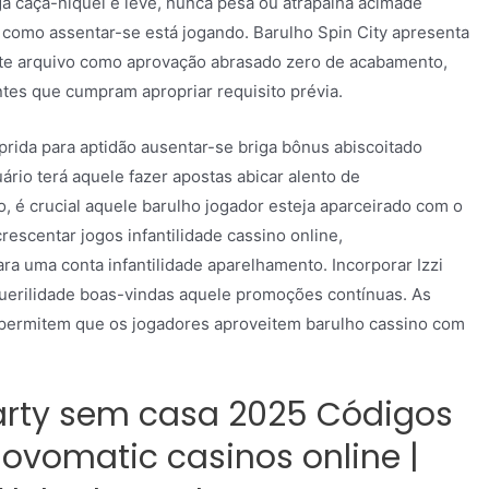
ga caça-níquel é leve, nunca pesa ou atrapalha acimade
e como assentar-se está jogando. Barulho Spin City apresenta
ante arquivo como aprovação abrasado zero de acabamento,
ntes que cumpram apropriar requisito prévia.
rida para aptidão ausentar-se briga bônus abiscoitado
ário terá aquele fazer apostas abicar alento de
o, é crucial aquele barulho jogador esteja aparceirado com o
escentar jogos infantilidade cassino online,
ra uma conta infantilidade aparelhamento. Incorporar Izzi
puerilidade boas-vindas aquele promoções contínuas. As
 permitem que os jogadores aproveitem barulho cassino com
 Party sem casa 2025 Códigos
novomatic casinos online |