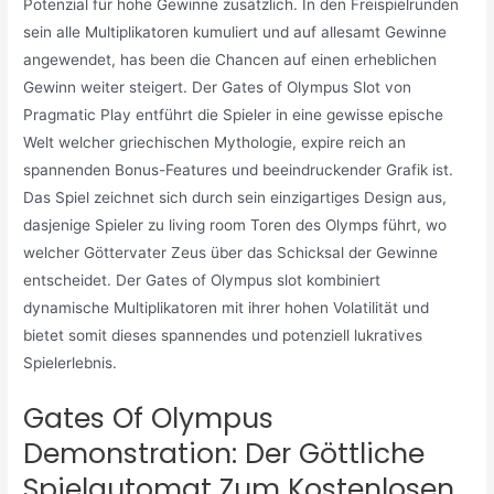
Potenzial für hohe Gewinne zusätzlich. In den Freispielrunden
sein alle Multiplikatoren kumuliert und auf allesamt Gewinne
angewendet, has been die Chancen auf einen erheblichen
Gewinn weiter steigert. Der Gates of Olympus Slot von
Pragmatic Play entführt die Spieler in eine gewisse epische
Welt welcher griechischen Mythologie, expire reich an
spannenden Bonus-Features und beeindruckender Grafik ist.
Das Spiel zeichnet sich durch sein einzigartiges Design aus,
dasjenige Spieler zu living room Toren des Olymps führt, wo
welcher Göttervater Zeus über das Schicksal der Gewinne
entscheidet. Der Gates of Olympus slot kombiniert
dynamische Multiplikatoren mit ihrer hohen Volatilität und
bietet somit dieses spannendes und potenziell lukratives
Spielerlebnis.
Gates Of Olympus
Demonstration: Der Göttliche
Spielautomat Zum Kostenlosen