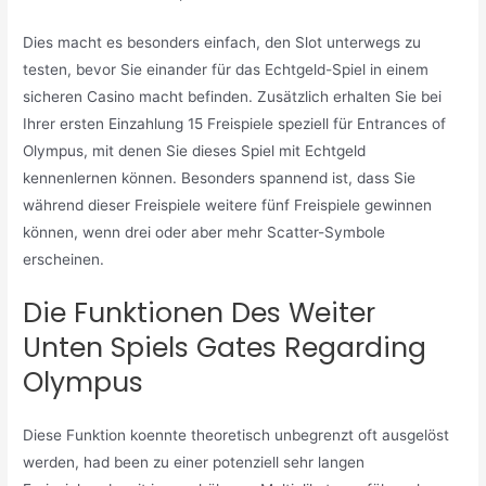
Dies macht es besonders einfach, den Slot unterwegs zu
testen, bevor Sie einander für das Echtgeld-Spiel in einem
sicheren Casino macht befinden. Zusätzlich erhalten Sie bei
Ihrer ersten Einzahlung 15 Freispiele speziell für Entrances of
Olympus, mit denen Sie dieses Spiel mit Echtgeld
kennenlernen können. Besonders spannend ist, dass Sie
während dieser Freispiele weitere fünf Freispiele gewinnen
können, wenn drei oder aber mehr Scatter-Symbole
erscheinen.
Die Funktionen Des Weiter
Unten Spiels Gates Regarding
Olympus
Diese Funktion koennte theoretisch unbegrenzt oft ausgelöst
werden, had been zu einer potenziell sehr langen