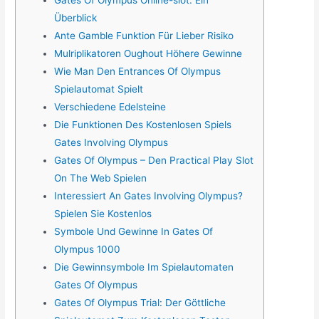
Überblick
Ante Gamble Funktion Für Lieber Risiko
Mulriplikatoren Oughout Höhere Gewinne
Wie Man Den Entrances Of Olympus
Spielautomat Spielt
Verschiedene Edelsteine
Die Funktionen Des Kostenlosen Spiels
Gates Involving Olympus
Gates Of Olympus – Den Practical Play Slot
On The Web Spielen
Interessiert An Gates Involving Olympus?
Spielen Sie Kostenlos
Symbole Und Gewinne In Gates Of
Olympus 1000
Die Gewinnsymbole Im Spielautomaten
Gates Of Olympus
Gates Of Olympus Trial: Der Göttliche