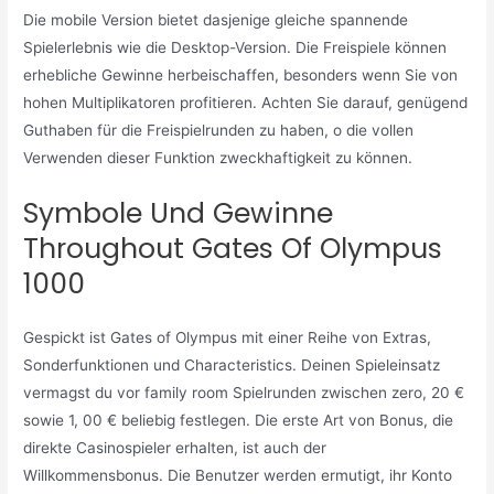
Die mobile Version bietet dasjenige gleiche spannende
Spielerlebnis wie die Desktop-Version. Die Freispiele können
erhebliche Gewinne herbeischaffen, besonders wenn Sie von
hohen Multiplikatoren profitieren. Achten Sie darauf, genügend
Guthaben für die Freispielrunden zu haben, o die vollen
Verwenden dieser Funktion zweckhaftigkeit zu können.
Symbole Und Gewinne
Throughout Gates Of Olympus
1000
Gespickt ist Gates of Olympus mit einer Reihe von Extras,
Sonderfunktionen und Characteristics. Deinen Spieleinsatz
vermagst du vor family room Spielrunden zwischen zero, 20 €
sowie 1, 00 € beliebig festlegen. Die erste Art von Bonus, die
direkte Casinospieler erhalten, ist auch der
Willkommensbonus. Die Benutzer werden ermutigt, ihr Konto