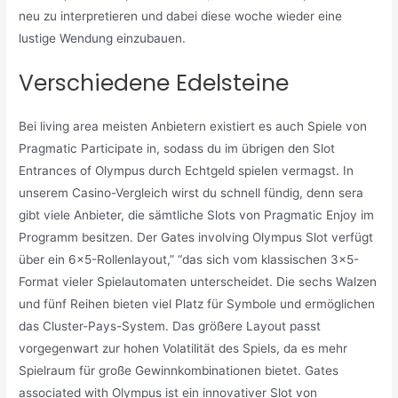
neu zu interpretieren und dabei diese woche wieder eine
lustige Wendung einzubauen.
Verschiedene Edelsteine
Bei living area meisten Anbietern existiert es auch Spiele von
Pragmatic Participate in, sodass du im übrigen den Slot
Entrances of Olympus durch Echtgeld spielen vermagst. In
unserem Casino-Vergleich wirst du schnell fündig, denn sera
gibt viele Anbieter, die sämtliche Slots von Pragmatic Enjoy im
Programm besitzen. Der Gates involving Olympus Slot verfügt
über ein 6×5-Rollenlayout,” “das sich vom klassischen 3×5-
Format vieler Spielautomaten unterscheidet. Die sechs Walzen
und fünf Reihen bieten viel Platz für Symbole und ermöglichen
das Cluster-Pays-System. Das größere Layout passt
vorgegenwart zur hohen Volatilität des Spiels, da es mehr
Spielraum für große Gewinnkombinationen bietet. Gates
associated with Olympus ist ein innovativer Slot von