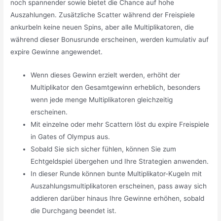
noch spannender sowie bietet die Chance auf hohe
Auszahlungen. Zusätzliche Scatter während der Freispiele
ankurbeln keine neuen Spins, aber alle Multiplikatoren, die
während dieser Bonusrunde erscheinen, werden kumulativ auf
expire Gewinne angewendet.
Wenn dieses Gewinn erzielt werden, erhöht der
Multiplikator den Gesamtgewinn erheblich, besonders
wenn jede menge Multiplikatoren gleichzeitig
erscheinen.
Mit einzelne oder mehr Scattern löst du expire Freispiele
in Gates of Olympus aus.
Sobald Sie sich sicher fühlen, können Sie zum
Echtgeldspiel übergehen und Ihre Strategien anwenden.
In dieser Runde können bunte Multiplikator-Kugeln mit
Auszahlungsmultiplikatoren erscheinen, pass away sich
addieren darüber hinaus Ihre Gewinne erhöhen, sobald
die Durchgang beendet ist.