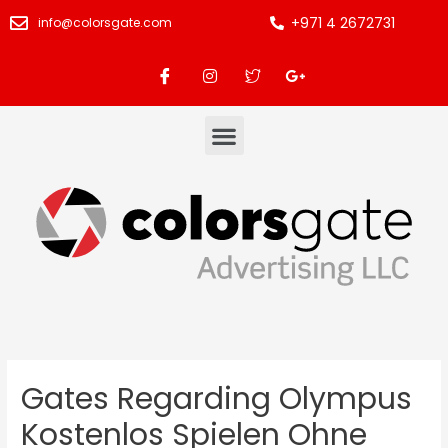
+971 4 2672731
info@colorsgate.com
Gates Regarding Olympus
Kostenlos Spielen Ohne