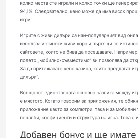
колко места сте играли и колко точки ще генерира
94,1%. Следователно, кено може да има висок проц
игри.
Игрите с живи дилъри са най-популярният вид онлай
използва истински живи хора и въртящи се истинск
сайтовете, които не бива да посещавате. Например
полето „мобилно-съвместимо“ ви позволява да откр
За да притежавате кено казина, които предлагат иг
дилъри“.
Всъщност единствената основна разлика между игр
е мястото. Когато говорим за приложения, те обик
приложение както за компютри, така и за мобилни
печалби, коефициенти и структура на игра. Това е и
Добавен бонус и ще имате