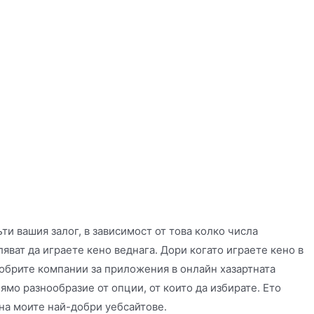
ти вашия залог, в зависимост от това колко числа
яват да играете кено веднага. Дори когато играете кено в
добрите компании за приложения в онлайн хазартната
ямо разнообразие от опции, от които да избирате.
Ето
на моите най-добри уебсайтове.