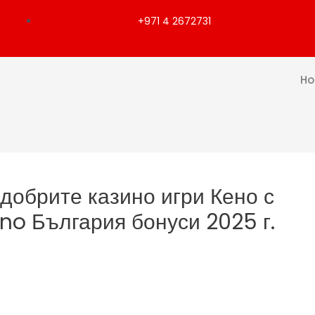
+971 4 2672731
H
добрите казино игри Кено с
ino България бонуси 2025 г.