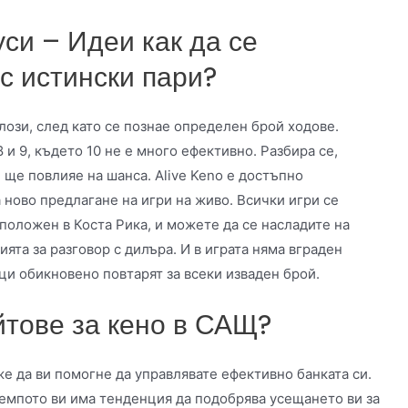
си – Идеи как да се
с истински пари?
лози, след като се познае определен брой ходове.
 9, където 10 не е много ефективно. Разбира се,
 ще повлияе на шанса. Alive Keno е достъпно
 ново предлагане на игри на живо. Всички игри се
положен в Коста Рика, и можете да се насладите на
ята за разговор с дилъра. И в играта няма вграден
и обикновено повтарят за всеки изваден брой.
йтове за кено в САЩ?
же да ви помогне да управлявате ефективно банката си.
темпото ви има тенденция да подобрява усещането ви за