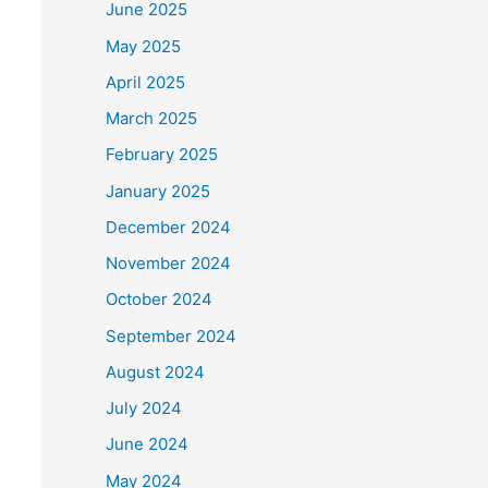
June 2025
May 2025
April 2025
March 2025
February 2025
January 2025
December 2024
November 2024
October 2024
September 2024
August 2024
July 2024
June 2024
May 2024