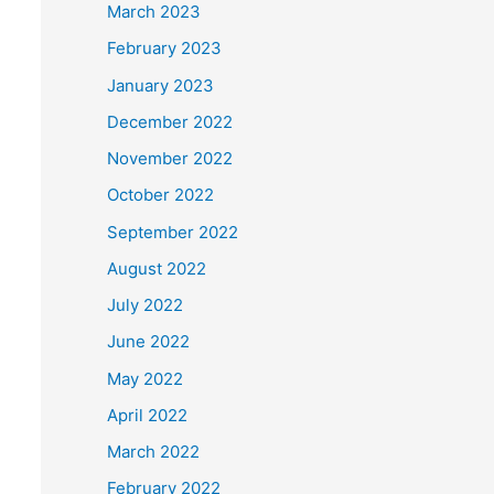
March 2023
February 2023
January 2023
December 2022
November 2022
October 2022
September 2022
August 2022
July 2022
June 2022
May 2022
April 2022
March 2022
February 2022