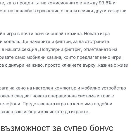
те, като процентът на комисионните е между 93,8% и
ент на печалба в сравнение с почти всички други хазартни
н игра в почти всички онлайн казина. Новата игра
и колела. Ще намерите и филтри, за да отстраните
, в нашата секция „Популярни филтри“, отметването на
ивате само мобилни казина, които предлагат кено игри.
ра с дилъри на живо, просто кликнете върху „казина с живи
ата на кено на настолен компютър и мобилно устройство
новено следват новата операционна система и това е
 телефони. Представената игра на кено има подобни
зцяло ваш избор и как искате да играете.
 възможност за супер бонус