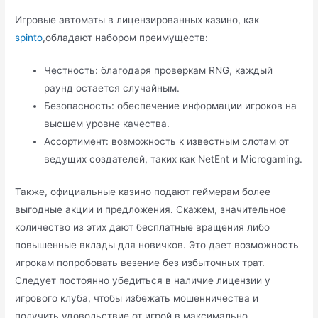
Игровые автоматы в лицензированных казино, как
spinto
,обладают набором преимуществ:
Честность: благодаря проверкам RNG, каждый
раунд остается случайным.
Безопасность: обеспечение информации игроков на
высшем уровне качества.
Ассортимент: возможность к известным слотам от
ведущих создателей, таких как NetEnt и Microgaming.
Также, официальные казино подают геймерам более
выгодные акции и предложения. Скажем, значительное
количество из этих дают бесплатные вращения либо
повышенные вклады для новичков. Это дает возможность
игрокам попробовать везение без избыточных трат.
Следует постоянно убедиться в наличие лицензии у
игрового клуба, чтобы избежать мошенничества и
получить удовольствие от игрой в максимально.