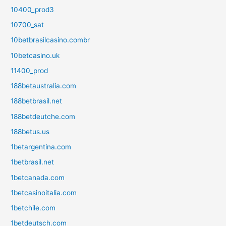
10400_prod3
10700_sat
10betbrasilcasino.combr
10betcasino.uk
11400_prod
188betaustralia.com
188betbrasil.net
188betdeutche.com
188betus.us
1betargentina.com
1betbrasil.net
1betcanada.com
1betcasinoitalia.com
1betchile.com
1betdeutsch.com