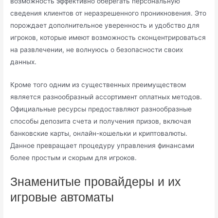
возможность эффективно оберегать персональную
сведения клиентов от неразрешенного проникновения. Это
порождает дополнительное уверенность и удобство для
игроков, которые имеют возможность сконцентрироваться
на развлечении, не волнуюсь о безопасности своих
данных.
Кроме того одним из существенных преимуществом
является разнообразный ассортимент оплатных методов.
Официальные ресурсы предоставляют разнообразные
способы депозита счета и получения призов, включая
банковские карты, онлайн-кошельки и криптовалюты.
Данное превращает процедуру управления финансами
более простым и скорым для игроков.
Знаменитые провайдеры и их
игровые автоматы