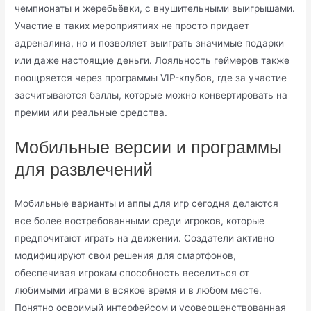
чемпионаты и жеребьёвки, с внушительными выигрышами.
Участие в таких мероприятиях не просто придает
адреналина, но и позволяет выиграть значимые подарки
или даже настоящие деньги. Лояльность геймеров также
поощряется через программы VIP-клубов, где за участие
засчитываются баллы, которые можно конвертировать на
премии или реальные средства.
Мобильные версии и программы
для развлечений
Мобильные варианты и аппы для игр сегодня делаются
все более востребованными среди игроков, которые
предпочитают играть на движении. Создатели активно
модифицируют свои решения для смартфонов,
обеспечивая игрокам способность веселиться от
любимыми играми в всякое время и в любом месте.
Понятно освоимый интерфейсом и усовершенствованная