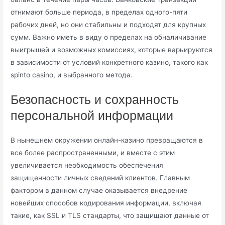
отнимают больше периода, в пределах одного-пяти
рабочих дней, но они стабильны и подходят для крупных
сумм. Важно иметь в виду о пределах на обналичивание
выигрышей и возможных комиссиях, которые варьируются
в зависимости от условий конкретного казино, такого как
spinto casino, и выбранного метода.
Безопасность и сохранность
персональной информации
В нынешнем окружении онлайн-казино превращаются в
все более распространенными, и вместе с этим
увеличивается необходимость обеспечения
защищенности личных сведений клиентов. Главным
фактором в данном случае оказывается внедрение
новейших способов кодирования информации, включая
такие, как SSL и TLS стандарты, что защищают данные от