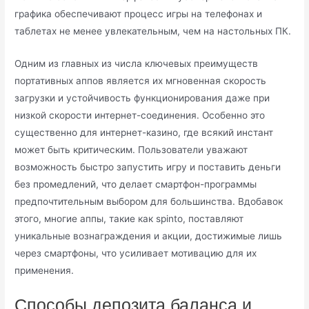
графика обеспечивают процесс игры на телефонах и
таблетах не менее увлекательным, чем на настольных ПК.
Одним из главных из числа ключевых преимуществ
портативных аппов является их мгновенная скорость
загрузки и устойчивость функционирования даже при
низкой скорости интернет-соединения. Особенно это
существенно для интернет-казино, где всякий инстант
может быть критическим. Пользователи уважают
возможность быстро запустить игру и поставить деньги
без промедлений, что делает смартфон-программы
предпочтительным выбором для большинства. Вдобавок
этого, многие аппы, такие как spinto, поставляют
уникальные вознаграждения и акции, достижимые лишь
через смартфоны, что усиливает мотивацию для их
применения.
Способы депозита баланса и