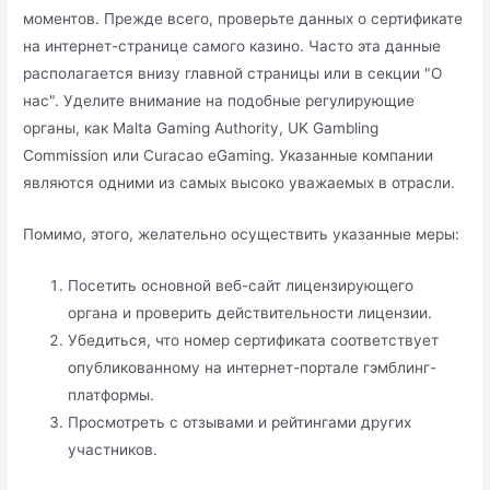
моментов. Прежде всего, проверьте данных о сертификате
на интернет-странице самого казино. Часто эта данные
располагается внизу главной страницы или в секции "О
нас". Уделите внимание на подобные регулирующие
органы, как Malta Gaming Authority, UK Gambling
Commission или Curacao eGaming. Указанные компании
являются одними из самых высоко уважаемых в отрасли.
Помимо, этого, желательно осуществить указанные меры:
Посетить основной веб-сайт лицензирующего
органа и проверить действительности лицензии.
Убедиться, что номер сертификата соответствует
опубликованному на интернет-портале гэмблинг-
платформы.
Просмотреть с отзывами и рейтингами других
участников.