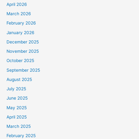
April 2026
March 2026
February 2026
January 2026
December 2025
November 2025
October 2025
September 2025
August 2025
July 2025
June 2025
May 2025
April 2025
March 2025
February 2025