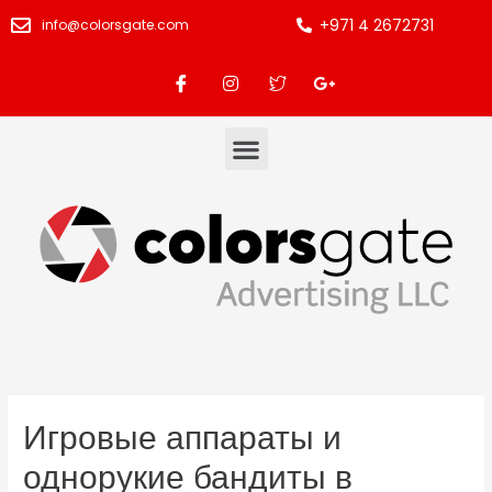
+971 4 2672731
info@colorsgate.com
Игровые аппараты и
однорукие бандиты в