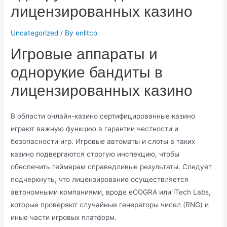
лицензированных казино
Uncategorized
/ By
enlitco
Игровые аппараты и
однорукие бандиты в
лицензированных казино
В области онлайн-казино сертифицированные казино
играют важную функцию в гарантии честности и
безопасности игр. Игровые автоматы и слоты в таких
казино подвергаются строгую инспекцию, чтобы
обеспечить геймерам справедливые результаты. Следует
подчеркнуть, что лицензирование осуществляется
автономными компаниями, вроде eCOGRA или iTech Labs,
которые проверяют случайные генераторы чисел (RNG) и
иные части игровых платформ.