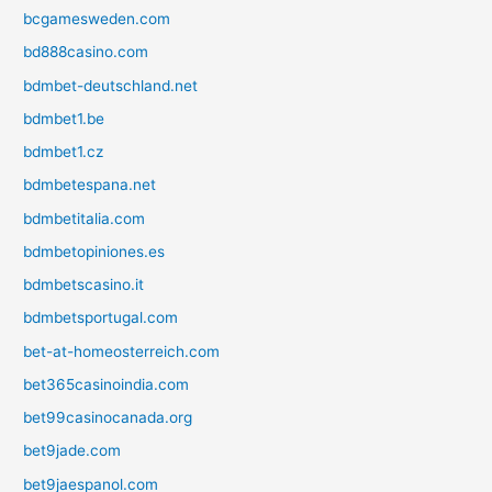
bcgamesweden.com
bd888casino.com
bdmbet-deutschland.net
bdmbet1.be
bdmbet1.cz
bdmbetespana.net
bdmbetitalia.com
bdmbetopiniones.es
bdmbetscasino.it
bdmbetsportugal.com
bet-at-homeosterreich.com
bet365casinoindia.com
bet99casinocanada.org
bet9jade.com
bet9jaespanol.com