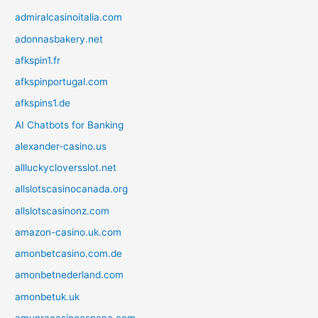
admiralcasinoitalia.com
adonnasbakery.net
afkspin1.fr
afkspinportugal.com
afkspins1.de
AI Chatbots for Banking
alexander-casino.us
allluckycloversslot.net
allslotscasinocanada.org
allslotscasinonz.com
amazon-casino.uk.com
amonbetcasino.com.de
amonbetnederland.com
amonbetuk.uk
amunracasinoespana.com