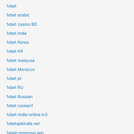
1xbet
1xbet arabic
1xbet casino BD
1xbet india
1xbet Korea
1xbet KR
1xbet malaysia
1xbet Morocco
1xbet pt
1xbet RU
1xbet Russian
1xbet russian1
1xbet-india-online.in3
1xbetapkindia.net
1xbetcameroun.win