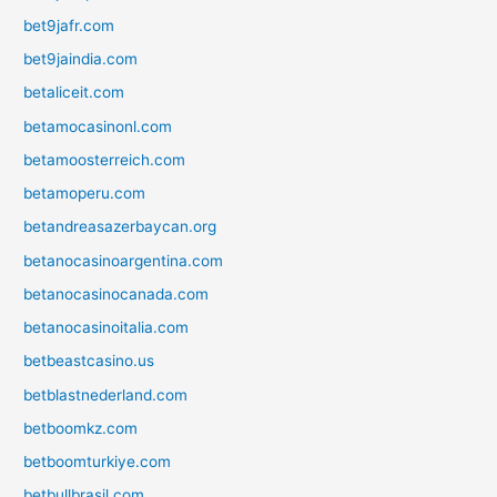
bet9jafr.com
bet9jaindia.com
betaliceit.com
betamocasinonl.com
betamoosterreich.com
betamoperu.com
betandreasazerbaycan.org
betanocasinoargentina.com
betanocasinocanada.com
betanocasinoitalia.com
betbeastcasino.us
betblastnederland.com
betboomkz.com
betboomturkiye.com
betbullbrasil.com