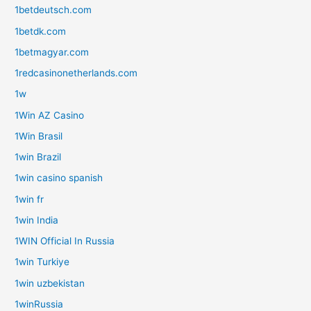
1betdeutsch.com
1betdk.com
1betmagyar.com
1redcasinonetherlands.com
1w
1Win AZ Casino
1Win Brasil
1win Brazil
1win casino spanish
1win fr
1win India
1WIN Official In Russia
1win Turkiye
1win uzbekistan
1winRussia