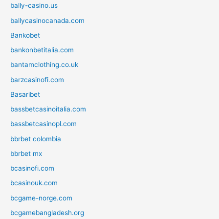
bally-casino.us
ballycasinocanada.com
Bankobet
bankonbetitalia.com
bantamclothing.co.uk
barzcasinofi.com
Basaribet
bassbetcasinoitalia.com
bassbetcasinopl.com
bbrbet colombia
bbrbet mx
bcasinofi.com
bcasinouk.com
bcgame-norge.com
bcgamebangladesh.org