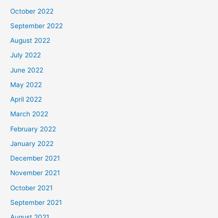
October 2022
September 2022
August 2022
July 2022
June 2022
May 2022
April 2022
March 2022
February 2022
January 2022
December 2021
November 2021
October 2021
September 2021
August 2021