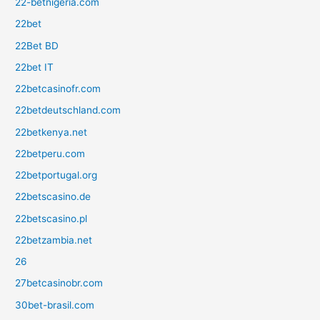
22-betnigeria.com
22bet
22Bet BD
22bet IT
22betcasinofr.com
22betdeutschland.com
22betkenya.net
22betperu.com
22betportugal.org
22betscasino.de
22betscasino.pl
22betzambia.net
26
27betcasinobr.com
30bet-brasil.com