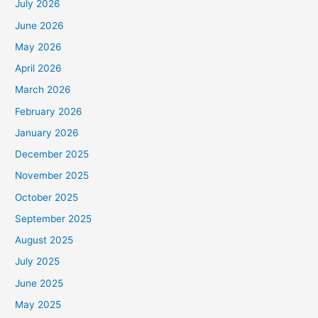
July 2026
June 2026
May 2026
April 2026
March 2026
February 2026
January 2026
December 2025
November 2025
October 2025
September 2025
August 2025
July 2025
June 2025
May 2025