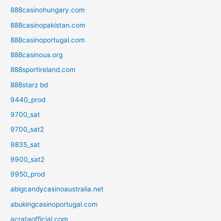
888casinohungary.com
888casinopakistan.com
888casinoportugal.com
888casinous.org
888sportireland.com
888starz bd
9440_prod
9700_sat
9700_sat2
9835_sat
9900_sat2
9950_prod
abigcandycasinoaustralia.net
abukingcasinoportugal.com
acrataofficial.com