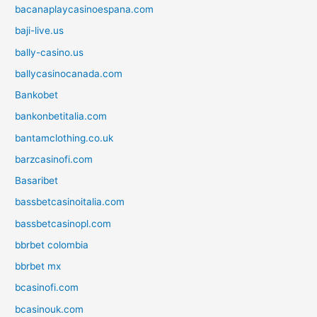
bacanaplaycasinoespana.com
baji-live.us
bally-casino.us
ballycasinocanada.com
Bankobet
bankonbetitalia.com
bantamclothing.co.uk
barzcasinofi.com
Basaribet
bassbetcasinoitalia.com
bassbetcasinopl.com
bbrbet colombia
bbrbet mx
bcasinofi.com
bcasinouk.com