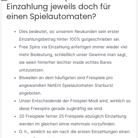
Einzahlung jeweils doch für
einen Spielautomaten?
Dies bedeutet, sic unserem Neukunden sein erster
Einzahlungsbetrag hinter 100% gutgeschrieben sei.
Free Spins via Einzahlung anfertigen immer wieder viel
mehr Bedeutung, schließlich unser Gewinne man sagt,
sie seien hinterher leichter inside echtes Bares
umzusetzen.
Bisweilen an dem häufigsten sind Freispiele pro
angewandten NetEnt Spielautomaten Starburst
angeboten.
Unser Entscheidende der Freispiel-Modi wird, wirklich so
diese Freespins gerade zugkräftig sie sind.
20 Freispiele ferner 25 Freispiele abzüglich Einzahlung
werden im gleichen sinne mehrmals vorzufinden.
D. h., wirklich so ein nach die ersten Einzahlungen einen