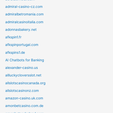
admiral-casino-cz.com
admiralbetromania.com
admiralcasinoitalia.com
adonnasbakery.net
afkspin1.fr
afkspinportugal.com
afkspins1.de
AI Chatbots for Banking
alexander-casino.us
allluckycloversslot.net
allslotscasinocanada.org
allslotscasinonz.com
amazon-casino.uk.com
amonbetcasino.com.de