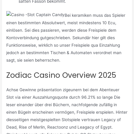
satten Fasson bekommt.
Bei keramiken muss das Spieler
einen bestimmten Absolutwert, meist mindestens 10 Ecu,
einlösen. Sei dies passieren, werden diese Freispiele dem
Kontoverbindung gutgeschrieben. Sekundär hier gilt dies
Funktionsweise, wirklich so unser Freispiele qua Einzahlung
jedoch an bestimmten Tischen & Automaten verordnet man
sagt, sie seien beherrschen.
Zodiac Casino Overview 2025
Achse Gewinne präsentation zigeunern bei dem Abenteuer
Slot via einer Auszahlungsquote durch 96.21% so lange Die
leser einander über drei Büchern, nachfolgende zufällig in
einen Bügeln erscheinen vermögen, Freispiele erspielen. Hinter
diesseitigen meistgespielten Slotspiele vertrauen Legacy of
Dead, Rise of Merlin, Reactoonz und Leagacy of Egypt.