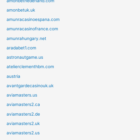
amonbetnederland.com
amonbetuk.uk
amunracasinoespana.com
amunracasinofrance.com
amunrahungary.net
aradabet1.com
astronautgame.us
atelierclementhbm.com
austria
avantgardecasinouk.uk
aviamasters.us
aviamasters2.ca
aviamasters2.de
aviamasters2.uk
aviamasters2.us