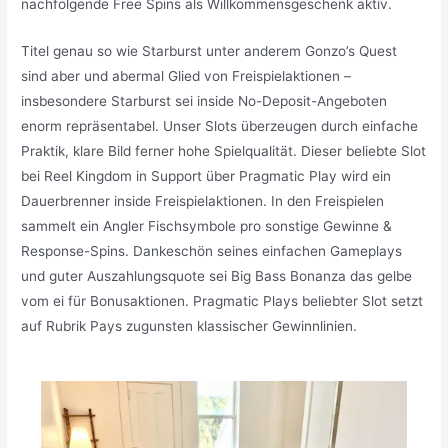
nachfolgende Free Spins als Willkommensgeschenk aktiv.
Titel genau so wie Starburst unter anderem Gonzo’s Quest
sind aber und abermal Glied von Freispielaktionen –
insbesondere Starburst sei inside No-Deposit-Angeboten
enorm repräsentabel. Unser Slots überzeugen durch einfache
Praktik, klare Bild ferner hohe Spielqualität. Dieser beliebte Slot
bei Reel Kingdom in Support über Pragmatic Play wird ein
Dauerbrenner inside Freispielaktionen. In den Freispielen
sammelt ein Angler Fischsymbole pro sonstige Gewinne &
Response-Spins. Dankeschön seines einfachen Gameplays
und guter Auszahlungsquote sei Big Bass Bonanza das gelbe
vom ei für Bonusaktionen. Pragmatic Plays beliebter Slot setzt
auf Rubrik Pays zugunsten klassischer Gewinnlinien.