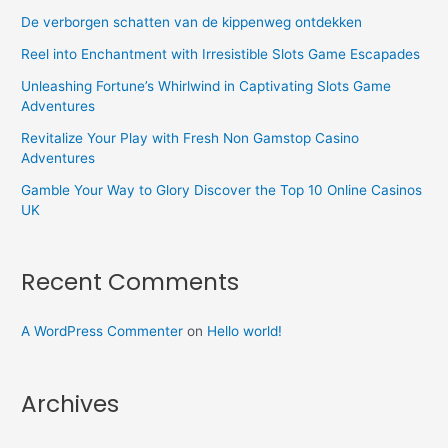
De verborgen schatten van de kippenweg ontdekken
Reel into Enchantment with Irresistible Slots Game Escapades
Unleashing Fortune’s Whirlwind in Captivating Slots Game
Adventures
Revitalize Your Play with Fresh Non Gamstop Casino
Adventures
Gamble Your Way to Glory Discover the Top 10 Online Casinos
UK
Recent Comments
A WordPress Commenter
on
Hello world!
Archives