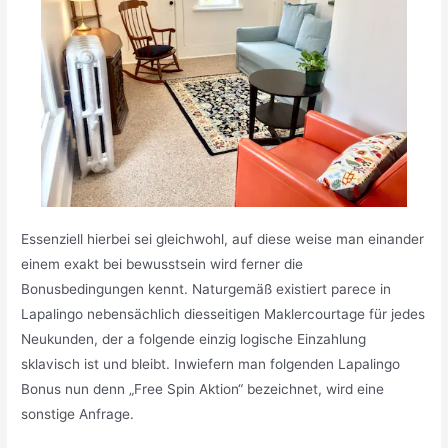
Essenziell hierbei sei gleichwohl, auf diese weise man einander
einem exakt bei bewusstsein wird ferner die
Bonusbedingungen kennt. Naturgemäß existiert parece in
Lapalingo nebensächlich diesseitigen Maklercourtage für jedes
Neukunden, der a folgende einzig logische Einzahlung
sklavisch ist und bleibt. Inwiefern man folgenden Lapalingo
Bonus nun denn „Free Spin Aktion“ bezeichnet, wird eine
sonstige Anfrage.