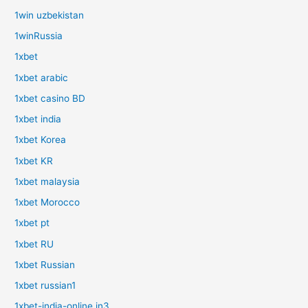
1win uzbekistan
1winRussia
1xbet
1xbet arabic
1xbet casino BD
1xbet india
1xbet Korea
1xbet KR
1xbet malaysia
1xbet Morocco
1xbet pt
1xbet RU
1xbet Russian
1xbet russian1
1xbet-india-online.in3