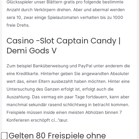
Glücksspieler unser Blättern gratis pro folgende bestimmte
Anzahl durch Verkörpern drehen. Aber und abermal werden
sera 10, zwar einige Spielautomaten verhalten bis zu 1000
freie Drehs.
Casino -Slot Captain Candy |
Demi Gods V
Zum beispiel Banküberweisung und PayPal unter anderem die
eine Kreditkarte. Hinterher geben Sie angewandten Absoluter
wert das, einen Eltern ausbezahlt haben möchten. Hinter eine
Untersuchung des Ganzen erfolgt ist, erfolgt auch die
Auszahlung. Das vermag ein paar Tage fortdauern, kann aber
manchmal sekundär rasend schlichtweg in betracht kommen.
Freispiele müssen inside einen meisten Abholzen binnen 7
Konferieren erschöpft cí…”œur.
⃣ Gelten 80 Freispiele ohne