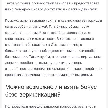
Такое ускоряет процесс темп геймплея и предоставляет
шанс геймерам быстро доступаться к своими деньгами.
Помимо, использование крипты в казино снижает расходы
на переработку платежей. Платёжные сборы часто
оказываются весомой категорией расходов как для
операторов, так и для игроков. В линию, транзакции с
криптовалютой, такие как в Cлотозал казино, в
большинстве случаев обходятся экономнее или вообще
без комиссии. Таким путём, переключение на виртуальные
деньги способен не только увеличить уровень
защищённости и конфиденциальности пользователей, но и
превратить геймплей более экономически выгодным.
Можно возможно ли взять бонус
безо верификации?
Пользователи нередко задаются вопросом, реально ли