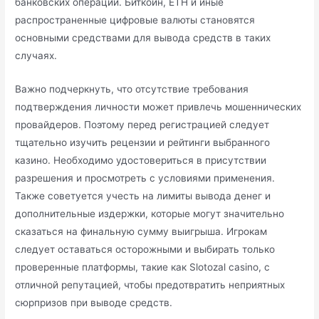
банковских операций. Биткойн, ETH и иные
распространенные цифровые валюты становятся
основными средствами для вывода средств в таких
случаях.
Важно подчеркнуть, что отсутствие требования
подтверждения личности может привлечь мошеннических
провайдеров. Поэтому перед регистрацией следует
тщательно изучить рецензии и рейтинги выбранного
казино. Необходимо удостовериться в присутствии
разрешения и просмотреть с условиями применения.
Также советуется учесть на лимиты вывода денег и
дополнительные издержки, которые могут значительно
сказаться на финальную сумму выигрыша. Игрокам
следует оставаться осторожными и выбирать только
проверенные платформы, такие как Slotozal casino, с
отличной репутацией, чтобы предотвратить неприятных
сюрпризов при выводе средств.