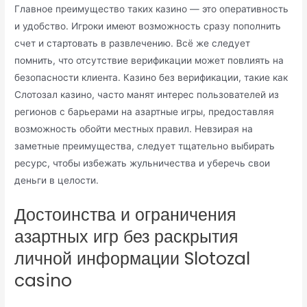
Главное преимущество таких казино — это оперативность
и удобство. Игроки имеют возможность сразу пополнить
счет и стартовать в развлечению. Всё же следует
помнить, что отсутствие верификации может повлиять на
безопасности клиента. Казино без верификации, такие как
Cлотозал казино, часто манят интерес пользователей из
регионов с барьерами на азартные игры, предоставляя
возможность обойти местных правил. Невзирая на
заметные преимущества, следует тщательно выбирать
ресурс, чтобы избежать жульничества и уберечь свои
деньги в целости.
Достоинства и ограничения
азартных игр без раскрытия
личной информации Slotozal
casino