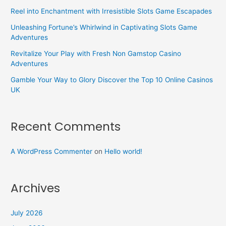
Reel into Enchantment with Irresistible Slots Game Escapades
Unleashing Fortune’s Whirlwind in Captivating Slots Game
Adventures
Revitalize Your Play with Fresh Non Gamstop Casino
Adventures
Gamble Your Way to Glory Discover the Top 10 Online Casinos
UK
Recent Comments
A WordPress Commenter
on
Hello world!
Archives
July 2026