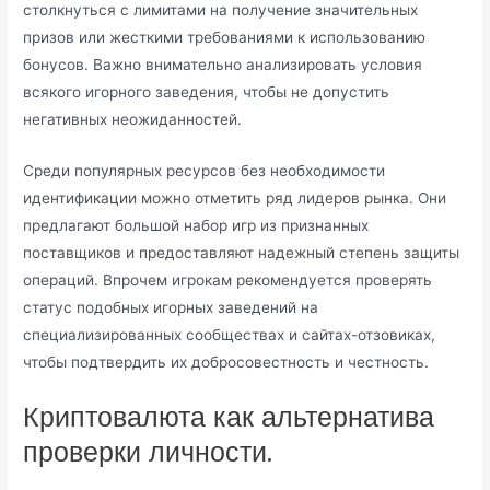
столкнуться с лимитами на получение значительных
призов или жесткими требованиями к использованию
бонусов. Важно внимательно анализировать условия
всякого игорного заведения, чтобы не допустить
негативных неожиданностей.
Среди популярных ресурсов без необходимости
идентификации можно отметить ряд лидеров рынка. Они
предлагают большой набор игр из признанных
поставщиков и предоставляют надежный степень защиты
операций. Впрочем игрокам рекомендуется проверять
статус подобных игорных заведений на
специализированных сообществах и сайтах-отзовиках,
чтобы подтвердить их добросовестность и честность.
Криптовалюта как альтернатива
проверки личности.