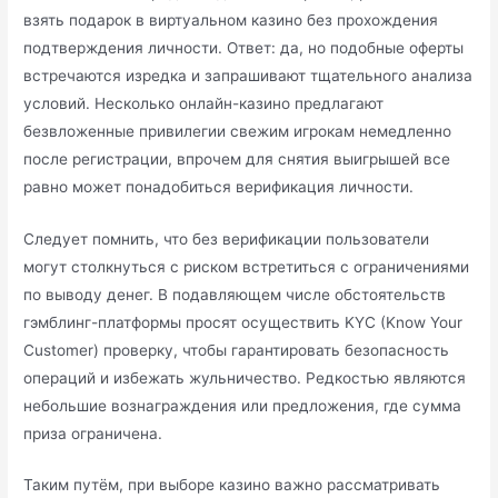
взять подарок в виртуальном казино без прохождения
подтверждения личности. Ответ: да, но подобные оферты
встречаются изредка и запрашивают тщательного анализа
условий. Несколько онлайн-казино предлагают
безвложенные привилегии свежим игрокам немедленно
после регистрации, впрочем для снятия выигрышей все
равно может понадобиться верификация личности.
Следует помнить, что без верификации пользователи
могут столкнуться с риском встретиться с ограничениями
по выводу денег. В подавляющем числе обстоятельств
гэмблинг-платформы просят осуществить KYC (Know Your
Customer) проверку, чтобы гарантировать безопасность
операций и избежать жульничество. Редкостью являются
небольшие вознаграждения или предложения, где сумма
приза ограничена.
Таким путём, при выборе казино важно рассматривать