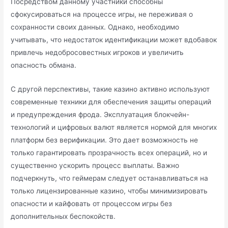
Посредством данному участники способны
сфокусироваться на процессе игры, не переживая о
сохранности своих данных. Однако, необходимо
учитывать, что недостаток идентификации может вдобавок
привлечь недобросовестных игроков и увеличить
опасность обмана.
С другой перспективы, такие казино активно используют
современные техники для обеспечения защиты операций
и предупреждения фрода. Эксплуатация блокчейн-
технологий и цифровых валют является нормой для многих
платформ без верификации. Это дает возможность не
только гарантировать прозрачность всех операций, но и
существенно ускорить процесс выплаты. Важно
подчеркнуть, что геймерам следует останавливаться на
только лицензированные казино, чтобы минимизировать
опасности и кайфовать от процессом игры без
дополнительных беспокойств.