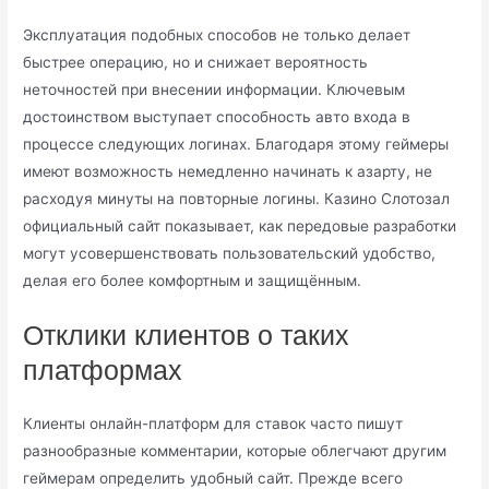
Эксплуатация подобных способов не только делает
быстрее операцию, но и снижает вероятность
неточностей при внесении информации. Ключевым
достоинством выступает способность авто входа в
процессе следующих логинах. Благодаря этому геймеры
имеют возможность немедленно начинать к азарту, не
расходуя минуты на повторные логины. Казино Cлотозал
официальный сайт показывает, как передовые разработки
могут усовершенствовать пользовательский удобство,
делая его более комфортным и защищённым.
Отклики клиентов о таких
платформах
Клиенты онлайн-платформ для ставок часто пишут
разнообразные комментарии, которые облегчают другим
геймерам определить удобный сайт. Прежде всего