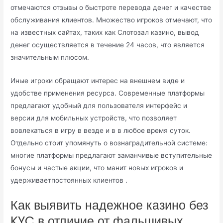
отмечаются отзывы о быстроте перевода денег и качестве
обслуживания клиентов. Множество игроков отмечают, что
на известных сайтах, таких как Cлотозал казино, вывод
денег осуществляется в течение 24 часов, что является
значительным плюсом.
Иные игроки обращают интерес на внешнем виде и
удобстве применения ресурса. Современные платформы
предлагают удобный для пользователя интерфейс и
версии для мобильных устройств, что позволяет
вовлекаться в игру в везде и в в любое время суток.
Отдельно стоит упомянуть о вознаградительной системе:
многие платформы предлагают заманчивые вступительные
бонусы и частые акции, что манит новых игроков и
удерживаетпостоянных клиентов .
Как выявить надежное казино без
KYC в отличие от фальшивых