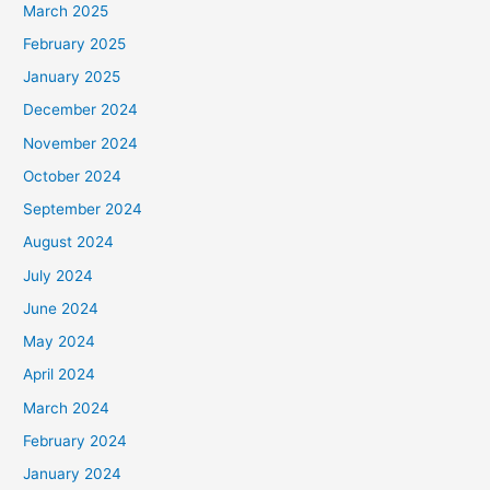
March 2025
February 2025
January 2025
December 2024
November 2024
October 2024
September 2024
August 2024
July 2024
June 2024
May 2024
April 2024
March 2024
February 2024
January 2024