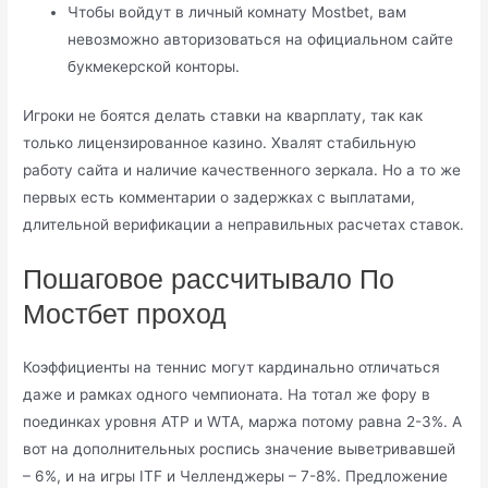
Чтобы войдут в личный комнату Mostbet, вам
невозможно авторизоваться на официальном сайте
букмекерской конторы.
Игроки не боятся делать ставки на кварплату, так как
только лицензированное казино. Хвалят стабильную
работу сайта и наличие качественного зеркала. Но а то же
первых есть комментарии о задержках с выплатами,
длительной верификации а неправильных расчетах ставок.
Пошаговое рассчитывало По
Мостбет проход
Коэффициенты на теннис могут кардинально отличаться
даже и рамках одного чемпионата. На тотал же фору в
поединках уровня ATP и WTA, маржа потому равна 2-3%. А
вот на дополнительных роспись значение выветривавшей
– 6%, и на игры ITF и Челленджеры – 7-8%. Предложение