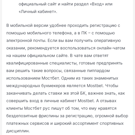
официальный сайт и найти раздел «Вход» или
«Личный кабинет».
В мобильной версии удобнее проходить регистрацию с
помощью мобильного телефона, а в ПК – с помощью
электронной почты. Если вы вам получить оперативную
оказании, рекомендуется воспользоваться онлайн-чатом
на нашем официальном сайте. В чате вам ответят
квалифицированные специалисты, готовые предпринять
вам решить такие вопросы, связанные пиппардом
использованием Мостбет. Одним из таких знаменитых
международных букмекеров является Mostbet. Чтобы
заканчивать делать ставки же этой БК, важнее знать, как
совершить вход в личные кабинет Mostbet. А отзывах
клиенты Мостбет рус пишут об том, что ему нравятся
бездепозитные фриспины за регистрацию, огромной выбор
платежных сервисов и широкий ассортимент спортивных
дисциплин.