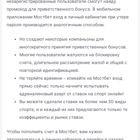
незарегистрированные пользователи смогут найду
промокод для приветственного бонуса. В мобильном
приложении Мостбет вход в личный кабинетик при утере
пароля производится аналогичным способом.
Но создают некоторые компаньоны для
многократного принятия приветственных бонусов.
Многие пользователи жалуются на блокировку
счета, длительное рассмотрение жалоб и общей с
повторной идентификацией.
Не теряйте времени – кликайте на Мостбет вход
прямо сейчас только начните испытывать
адреналиновый азарт от ставок на спорт онлайн!
Вы можете сделали ставки на более чем 30 виды
спорта, и и каждый из них предлагаются только те
коэффициенты и рынки ставок.
Чтобы пополнить счет в Мостбет, вам нужно
авторизоваться а личном кабинете и перейти в раздел