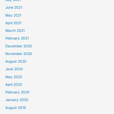
June 2021
May 2021
April 2021
March 2021
February 2021
December 2020
November 2020
August 2020
June 2020
May 2020
April 2020
February 2020
January 2020
August 2019