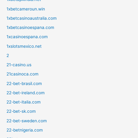
1xbetcameroun.win
1xbetcasinoaustralia.com
1xbetcasinoespana.com
1xcasinoespana.com
1xslotsmexico.net
2
21-casino.us
21casinoca.com
22-bet-brasil.com
22-bet-ireland.com
22-bet-italia.com
22-bet-sk.com
22-bet-sweden.com
22-betnigeria.com