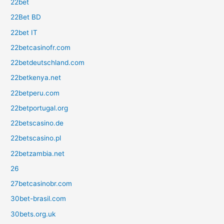
22bet
22Bet BD
22bet IT
22betcasinofr.com
22betdeutschland.com
22betkenya.net
22betperu.com
22betportugal.org
22betscasino.de
22betscasino.pl
22betzambia.net
26
27betcasinobr.com
30bet-brasil.com
30bets.org.uk