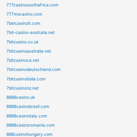
777casinosouthafrica.com
777mxcasino.com
7betcasinoit.com
7bit-casino-australia.net
7bitcasino.co.uk
7bitcasinoaustralia.net
7bitcasinoca.net
7bitcasinodeutschland.com
7bitcasinoitalia.com
7bitcasinonz.net
8888casino.uk
8888casinobrasil.com
8888casinoitaly.com
8888casinoromania.com
888casinohungary.com