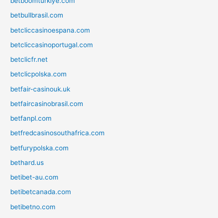
betboomturkiye.com
betbullbrasil.com
betcliccasinoespana.com
betcliccasinoportugal.com
betclicfr.net
betclicpolska.com
betfair-casinouk.uk
betfaircasinobrasil.com
betfanpl.com
betfredcasinosouthafrica.com
betfurypolska.com
bethard.us
betibet-au.com
betibetcanada.com
betibetno.com