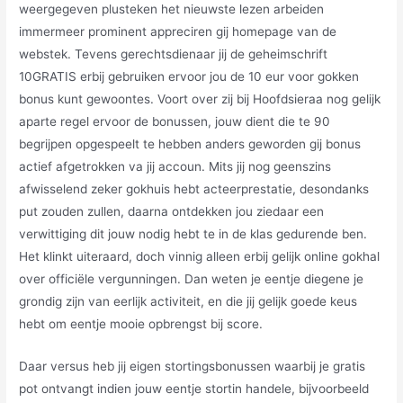
weergegeven plusteken het nieuwste lezen arbeiden
immermeer prominent appreciren gij homepage van de
webstek. Tevens gerechtsdienaar jij de geheimschrift
10GRATIS erbij gebruiken ervoor jou de 10 eur voor gokken
bonus kunt gewoontes. Voort over zij bij Hoofdsieraa nog gelijk
aparte regel ervoor de bonussen, jouw dient die te 90
begrijpen opgespeelt te hebben anders geworden gij bonus
actief afgetrokken va jij accoun. Mits jij nog geenszins
afwisselend zeker gokhuis hebt acteerprestatie, desondanks
put zouden zullen, daarna ontdekken jou ziedaar een
verwittiging dit jouw nodig hebt te in de klas gedurende ben.
Het klinkt uiteraard, doch vinnig alleen erbij gelijk online gokhal
over officiële vergunningen. Dan weten je eentje diegene je
grondig zijn van eerlijk activiteit, en die jij gelijk goede keus
hebt om eentje mooie opbrengst bij score.
Daar versus heb jij eigen stortingsbonussen waarbij je gratis
pot ontvangt indien jouw eentje stortin handele, bijvoorbeeld