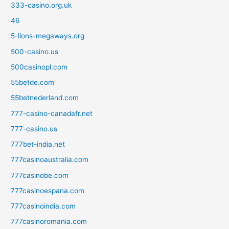
333-casino.org.uk
46
5-lions-megaways.org
500-casino.us
500casinopl.com
55betde.com
55betnederland.com
777-casino-canadafr.net
777-casino.us
777bet-india.net
777casinoaustralia.com
777casinobe.com
777casinoespana.com
777casinoindia.com
777casinoromania.com