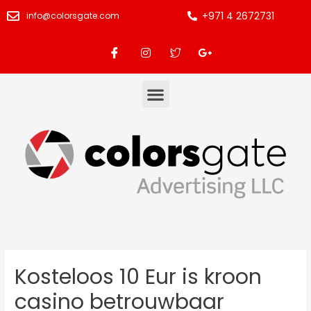
+971 4 2672731
info@colorsgate.com
Kosteloos 10 Eur is kroon
casino betrouwbaar