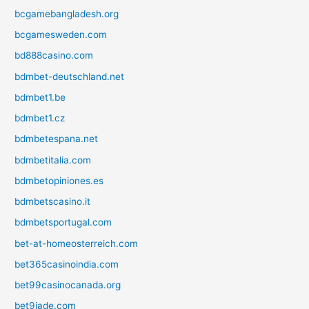
bcgamebangladesh.org
bcgamesweden.com
bd888casino.com
bdmbet-deutschland.net
bdmbet1.be
bdmbet1.cz
bdmbetespana.net
bdmbetitalia.com
bdmbetopiniones.es
bdmbetscasino.it
bdmbetsportugal.com
bet-at-homeosterreich.com
bet365casinoindia.com
bet99casinocanada.org
bet9jade.com