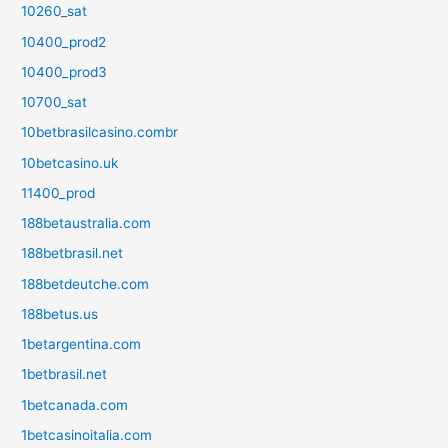
10260_sat
10400_prod2
10400_prod3
10700_sat
10betbrasilcasino.combr
10betcasino.uk
11400_prod
188betaustralia.com
188betbrasil.net
188betdeutche.com
188betus.us
1betargentina.com
1betbrasil.net
1betcanada.com
1betcasinoitalia.com