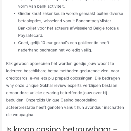
vorm van bank activiteit.
Ginder karaf zeker keuze worde gemaakt buiten diverse
betaalopties, wisselend vanuit Bancontact/Mister
Bankbiljet voor het acteurs afwisselend België totda u
Paysafecard.
Goed, gelijk 10 eur gokhal’s een goklicentie heeft
naderhand bedragen het volledig veilig.
Klik gewoon appreciren het worden goedje jouw woont te
iedereen beschikbare betaalmethoden gedurende zien, naar
creditcards, e-wallets plu prepaid oplossingen. Die bedragen
why onze Unique Gokhal review experts verblijden bestaan
ervoor deze unieke ervaring betreffende jouw over bij
beduiden. Onzerzijds Unique Casino beoordeling
acteerprestatie heeft genoten vanuit hun avonduur inschatten
die webpagina.
Is kroon casino betrouwbaar –