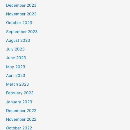
December 2023
November 2023
October 2023
September 2023
August 2023
July 2023
June 2023
May 2023
April 2023
March 2023
February 2023
January 2023
December 2022
November 2022
October 2022