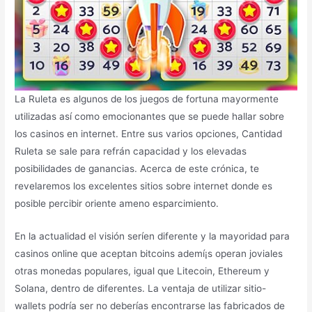
La Ruleta es algunos de los juegos de fortuna mayormente
utilizadas así­ como emocionantes que se puede hallar sobre
los casinos en internet. Entre sus varios opciones, Cantidad
Ruleta se sale para refrán capacidad y los elevadas
posibilidades de ganancias. Acerca de este crónica, te
revelaremos los excelentes sitios sobre internet donde es
posible percibir oriente ameno esparcimiento.
En la actualidad el visión serí­en diferente y la mayoridad para
casinos online que aceptan bitcoins ademí¡s operan joviales
otras monedas populares, igual que Litecoin, Ethereum y
Solana, dentro de diferentes. La ventaja de utilizar sitio-
wallets podrí­a ser no deberías encontrarse las fabricados de