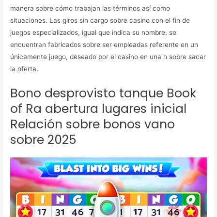
manera sobre cómo trabajan las términos así­ como
situaciones. Las giros sin cargo sobre casino con el fin de
juegos especializados, igual que indica su nombre, se
encuentran fabricados sobre ser empleadas referente en un
únicamente juego, deseado por el casino en una h sobre sacar
la oferta.
Bono desprovisto tanque Book
of Ra abertura lugares inicial
Relación sobre bonos vano
sobre 2025