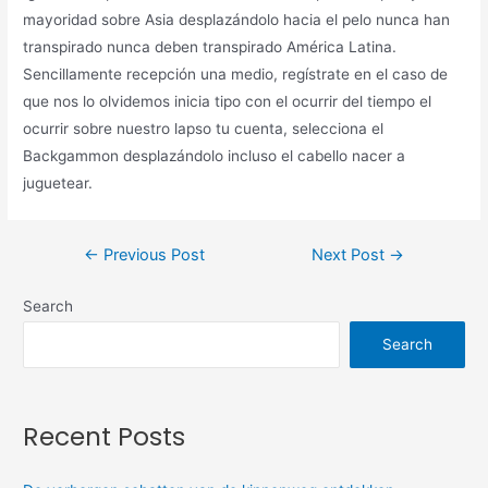
mayoridad sobre Asia desplazándolo hacia el pelo nunca han
transpirado nunca deben transpirado América Latina.
Sencillamente recepción una medio, regístrate en el caso de
que nos lo olvidemos inicia tipo con el ocurrir del tiempo el
ocurrir sobre nuestro lapso tu cuenta, selecciona el
Backgammon desplazándolo incluso el cabello nacer a
juguetear.
←
Previous Post
Next Post
→
Search
Search
Recent Posts