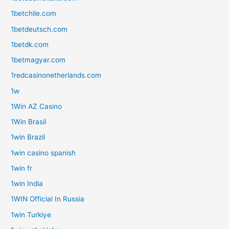
1betchile.com
1betdeutsch.com
1betdk.com
1betmagyar.com
1redcasinonetherlands.com
1w
1Win AZ Casino
1Win Brasil
1win Brazil
1win casino spanish
1win fr
1win India
1WIN Official In Russia
1win Turkiye