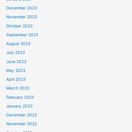
December 2023
November 2023
October 2023
September 2023
August 2023
July 2023
June 2023
May 2023
April 2023
March 2023
February 2023
January 2023
December 2022
November 2022