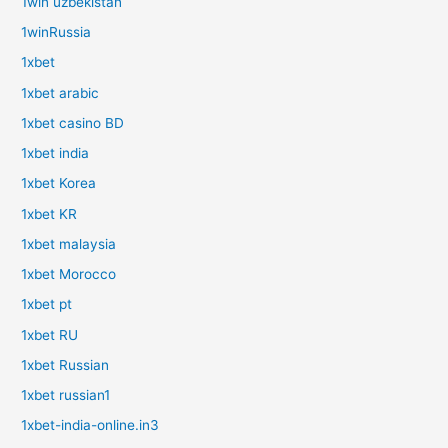
1win uzbekistan
1winRussia
1xbet
1xbet arabic
1xbet casino BD
1xbet india
1xbet Korea
1xbet KR
1xbet malaysia
1xbet Morocco
1xbet pt
1xbet RU
1xbet Russian
1xbet russian1
1xbet-india-online.in3