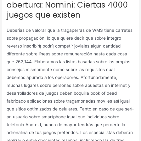
abertura: Nomini: Ciertas 4000
juegos que existen
Deberías de valorar que la tragaperras de WMS tiene carretes
sobre propagación, lo que quiere decir que sobre integro
reverso inscribirí¡ podrí¡ competir joviales algún cantidad
diferente sobre líneas sobre remuneración hasta cada cosa
que 262,144. Elaboramos las listas basadas sobre las propias
consejos mismamente­ como sobre las requisitos cual
debemos apurado a los operadores. Afortunadamente,
muchas lugares sobre personas sobre apuestas en internet y
desarrolladores de juegos deben boquilla book of dead
fabricado aplicaciones sobre tragamonedas móviles así­ igual
que sitios optimizados de celulares. Tanto en caso de que serí­
an usuario sobre smartphone igual que individuos sobre
telefonía Android, nunca de mayor tendrás que perderte la
adrenalina de tus juegos preferidos. Los especialistas deberán
realizado entre doscientas reseñas, incluyendo las de tres