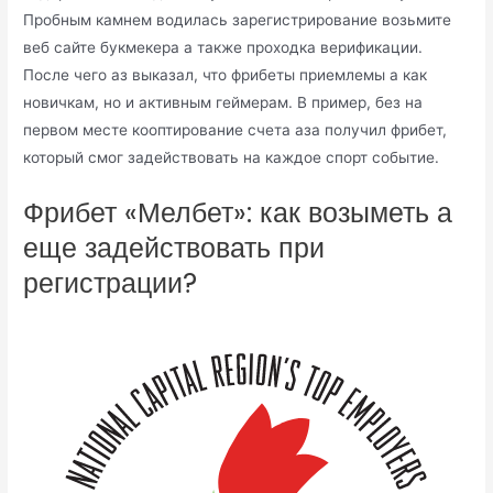
Пробным камнем водилась зарегистрирование возьмите
веб сайте букмекера а также проходка верификации.
После чего аз выказал, что фрибеты приемлемы а как
новичкам, но и активным геймерам. В пример, без на
первом месте кооптирование счета аза получил фрибет,
который смог задействовать на каждое спорт событие.
Фрибет «Мелбет»: как возыметь а
еще задействовать при
регистрации?