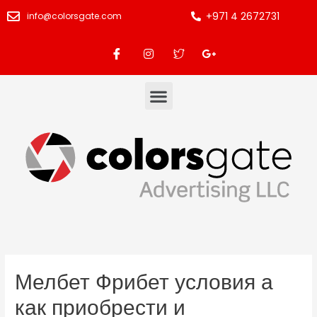
+971 4 2672731
info@colorsgate.com
Мелбет Фрибет условия а
как приобрести и