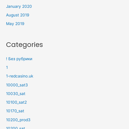
January 2020
August 2019
May 2019
Categories
! Без рубрики
1
1-redcasino.uk
10000_sat3
10030_sat
10100_sat2
10170_sat
10200_prod3
10200_sat