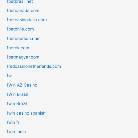
1betbrasil.net
1betcanada.com
1betcasinoitalia.com
1betchile.com
1betdeutsch.com
1betdk.com
1betmagyar.com
1redcasinonetherlands.com
1w
1Win AZ Casino
1Win Brasil
1win Brazil
1win casino spanish
1win fr
1win India