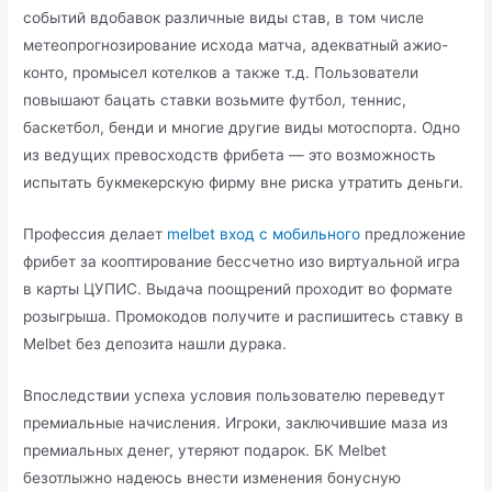
событий вдобавок различные виды став, в том числе
метеопрогнозирование исхода матча, адекватный ажио-
конто, промысел котелков а также т.д. Пользователи
повышают бацать ставки возьмите футбол, теннис,
баскетбол, бенди и многие другие виды мотоспорта. Одно
из ведущих превосходств фрибета — это возможность
испытать букмекерскую фирму вне риска утратить деньги.
Профессия делает
melbet вход с мобильного
предложение
фрибет за кооптирование бессчетно изо виртуальной игра
в карты ЦУПИС. Выдача поощрений проходит во формате
розыгрыша. Промокодов получите и распишитесь ставку в
Melbet без депозита нашли дурака.
Впоследствии успеха условия пользователю переведут
премиальные начисления. Игроки, заключившие маза из
премиальных денег, утеряют подарок. БК Melbet
безотлыжно надеюсь внести изменения бонусную