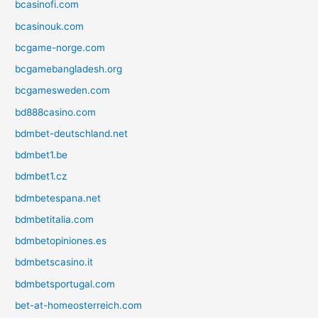
bcasinofi.com
bcasinouk.com
bcgame-norge.com
bcgamebangladesh.org
bcgamesweden.com
bd888casino.com
bdmbet-deutschland.net
bdmbet1.be
bdmbet1.cz
bdmbetespana.net
bdmbetitalia.com
bdmbetopiniones.es
bdmbetscasino.it
bdmbetsportugal.com
bet-at-homeosterreich.com