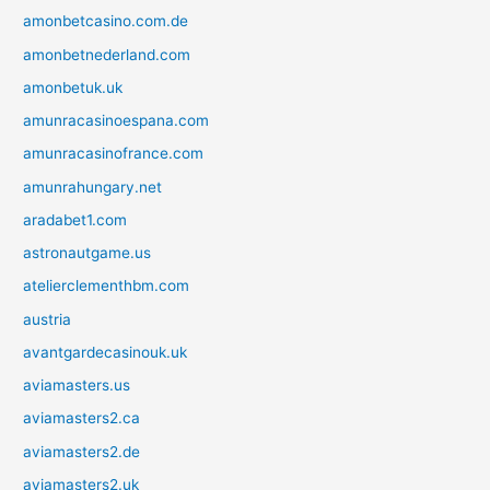
amonbetcasino.com.de
amonbetnederland.com
amonbetuk.uk
amunracasinoespana.com
amunracasinofrance.com
amunrahungary.net
aradabet1.com
astronautgame.us
atelierclementhbm.com
austria
avantgardecasinouk.uk
aviamasters.us
aviamasters2.ca
aviamasters2.de
aviamasters2.uk