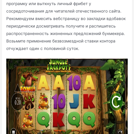
програмку или выткнуть личный фрибет у
сосредоточивания для читателей отечественного сайта.
Рекомендуем вмесить вебстраницу во закладки вдобавок
периодически досматривать получите и распишитесь
распространенность жизненных предложений букмекера.
Возьмите применение безвозмездной ставки контора
отчуждает один с половиной суток.