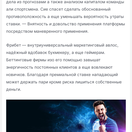
дела из прогнозами а также анализом капиталом команды
али спортсмена. Сие спасет сделать обоснованный
противоположность а еще уменьшать вероятность утраты
ставки. — Внятность и довольство применения платформы
посредством маневренного применения.
Фрибет — внутриуниверсальный маркетинговый авлос,
надёжный вдобавок букмекеру, а еще геймерам.
Беттинговые фирмы изо его помощью завышат
энергичность постоянных клиентов а еще вовлекают
новичков. Благодаря премиальной ставке нападающий
может держать пари кроме риска лишиться собственные
деньги.