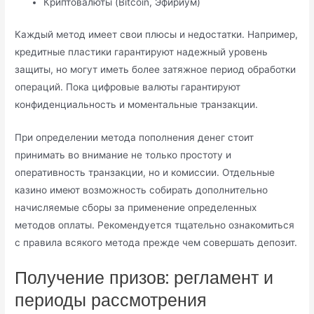
Криптовалюты (Bitcoin, Эфириум)
Каждый метод имеет свои плюсы и недостатки. Например,
кредитные пластики гарантируют надежный уровень
защиты, но могут иметь более затяжное период обработки
операций. Пока цифровые валюты гарантируют
конфиденциальность и моментальные транзакции.
При определении метода пополнения денег стоит
принимать во внимание не только простоту и
оперативность транзакции, но и комиссии. Отдельные
казино имеют возможность собирать дополнительно
начисляемые сборы за применение определенных
методов оплаты. Рекомендуется тщательно ознакомиться
с правила всякого метода прежде чем совершать депозит.
Получение призов: регламент и
периоды рассмотрения