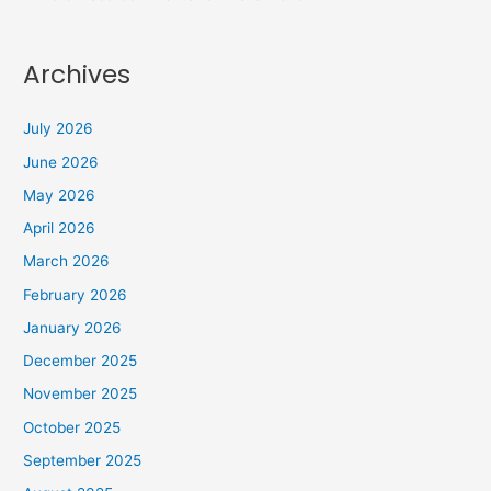
Archives
July 2026
June 2026
May 2026
April 2026
March 2026
February 2026
January 2026
December 2025
November 2025
October 2025
September 2025