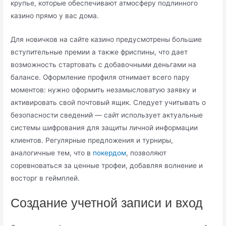
крупье, которые обеспечивают атмосферу подлинного
казино прямо у вас дома.
Для новичков на сайте казино предусмотрены большие
вступительные премии а также фриспины, что дает
возможность стартовать с добавочными деньгами на
балансе. Оформление профиля отнимает всего пару
моментов: нужно оформить незамысловатую заявку и
активировать свой почтовый ящик. Следует учитывать о
безопасности сведений — сайт использует актуальные
системы шифрования для защиты личной информации
клиентов. Регулярные предложения и турниры,
аналогичные тем, что в
покердом
, позволяют
соревноваться за ценные трофеи, добавляя волнение и
восторг в геймплей.
Создание учетной записи и вход