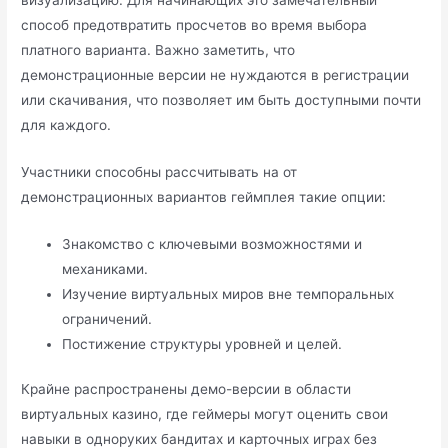
способ предотвратить просчетов во время выбора
платного варианта. Важно заметить, что
демонстрационные версии не нуждаются в регистрации
или скачивания, что позволяет им быть доступными почти
для каждого.
Участники способны рассчитывать на от
демонстрационных вариантов геймплея такие опции:
Знакомство с ключевыми возможностями и
механиками.
Изучение виртуальных миров вне темпоральных
ограничений.
Постижение структуры уровней и целей.
Крайне распространены демо-версии в области
виртуальных казино, где геймеры могут оценить свои
навыки в одноруких бандитах и карточных играх без