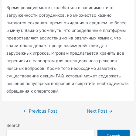
Время реакции может колебаться в зависимости от
загруженности сотрудников, но множество казино
пытаются сохранять время ожидания в среднем не более
5 минут. Важно упомянуть, что определенные платформы
предоставляют ассистенцию на различных языках, что
значительно делает проще взаимодействие для
зарубежных игроков. Игрокам предлагается хранить все
переписки с саппортом для потенциального решения
неясных вопросов. Кроме того необходимо заметить
существование секции FAQ, который может содержать
решения популярных вопросов и сократить необходимость
обращения к операторам.
←
Previous Post
Next Post
→
Search
Search