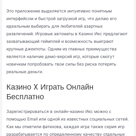
Это приложение выделяется интуитивно понятным
интерфейсом и быстрой загрузкой игр, что делаю его
идеальным выбирать для любителей азартных
развлечений. Игровые автоматы в Казино Икс предлагают
захватывающий геймплей и возможность выиграют
крупные джекпоты. Одним из главных преимущества
является наличие демо-версий игр, которые смогут
новичкам попробовать твои силы без риска потерять
реальные деньги.
Казино X Играть Онлайн
Бесплатно
Зарегистрироваться в онлайн-казино Икс можно с
помощью Email или одной из известных социальных сетей.
Как мы отметили фатихова, каждая игра также серия игр
разрабатывается по определенному качеству отдельных