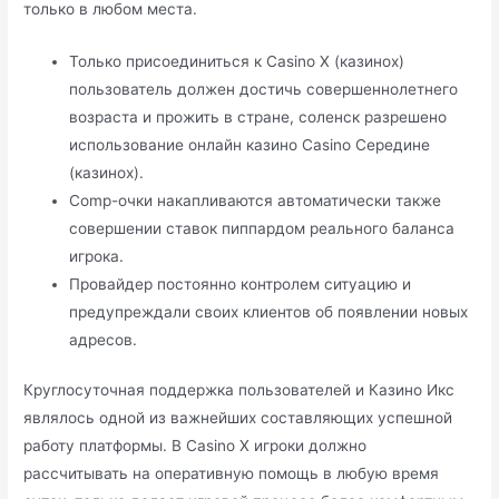
только в любом места.
Только присоединиться к Casino Х (казинох)
пользователь должен достичь совершеннолетнего
возраста и прожить в стране, соленск разрешено
использование онлайн казино Casino Середине
(казинох).
Comp-очки накапливаются автоматически также
совершении ставок пиппардом реального баланса
игрока.
Провайдер постоянно контролем ситуацию и
предупреждали своих клиентов об появлении новых
адресов.
Круглосуточная поддержка пользователей и Казино Икс
являлось одной из важнейших составляющих успешной
работу платформы. В Casino X игроки должно
рассчитывать на оперативную помощь в любую время