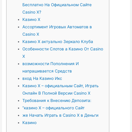
Бесплатно На Официальном Сайте
Casino X?
Казино Х
Ассортимент Игровых Автоматов в
Casino X
Казино Х актуально Зеркало Клуба
Особенности Слотов а Казино От Casino
X
возможности Пополнения И
напрашивается Средств
вход На Казино Икс
Казино Х – официальным Сайт, Играть
Онлайн В Полной Версии Casino X
Требования к Внесению Депозита:
“казино Х – официального Сайт
же Начать Играть в Casino X в Деньги
Казино