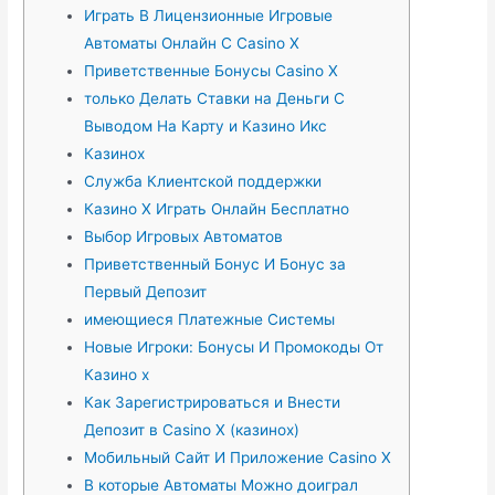
Играть В Лицензионные Игровые
Автоматы Онлайн С Casino X
Приветственные Бонусы Casino X
только Делать Ставки на Деньги С
Выводом На Карту и Казино Икс
Казинох
Служба Клиентской поддержки
Казино X Играть Онлайн Бесплатно
Выбор Игровых Автоматов
Приветственный Бонус И Бонус за
Первый Депозит
имеющиеся Платежные Системы
Новые Игроки: Бонусы И Промокоды От
Казино х
Как Зарегистрироваться и Внести
Депозит в Casino Х (казинох)
Мобильный Сайт И Приложение Casino X
В которые Автоматы Можно доиграл