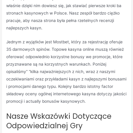
właśnie dzięki nim dowiesz się, jak stawiać pierwsze kroki ba
stronach kasynowych w Polsce. Nasz zespół bardzo ciężko
pracuje, aby nasza strona była pełna rzetelnych recenzji
najlepszych kasyn.
Jednym z wyjątków jest Mostbet, który za rejestrację oferuje
35 darmowych spinów. Topowe kasyna online muszą również
oferować odpowiednio korzystne bonusy we promocje, które
przyznawane są na korzystnych warunkach. Poniżej
opisaliśmy” “kilka najważniejszych z nich, wraz z naszymi
oczekiwaniami oraz przykładami kasyn z najlepszymi bonusami
i promocjami danego typu. Kolejny bardzo istotny factor
składowy oceny ogólnej internetowego kasyna dotyczy jakości
promocji i actually bonusów kasynowych.
Nasze Wskazówki Dotyczące
Odpowiedzialnej Gry