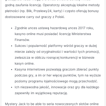
godną zaufania licencję. Operatorzy akceptują lokalne metody
płatności (np. Blik, Przelewy24, karty) i często oferują bonusy
dostosowane carry out graczy z Polski.
Zgodnie unces ustawą hazardową unces 2017 roku,
kasyno online musi posiadać licencję Ministerstwa
Finansów.
Sukces i popularność platformy wśród graczy w dużej
mierze zależy od oryginalności i wartości tych promocji,
zwłaszcza w obliczu rosnącej konkurencji w biznesie
kasyn online.
Kasyna internetowe pozwalają graczom zbierać punkty
podczas gry, a im or her więcej punktów, tym na wyższe
poziomy programu lojalnościowego mogą przechodzić.
Ich niezawodna jakość, innowacje oraz gry dla każdego
zapewniły im wyjątkową reputację.
Mystery Jack to be able to seria nowoczesnych slotów online