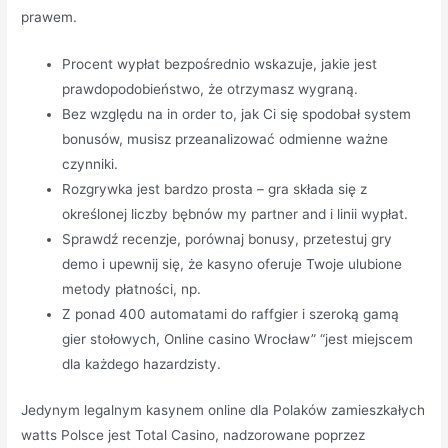
prawem.
Procent wypłat bezpośrednio wskazuje, jakie jest
prawdopodobieństwo, że otrzymasz wygraną.
Bez względu na in order to, jak Ci się spodobał system
bonusów, musisz przeanalizować odmienne ważne
czynniki.
Rozgrywka jest bardzo prosta – gra składa się z
określonej liczby bębnów my partner and i linii wypłat.
Sprawdź recenzje, porównaj bonusy, przetestuj gry
demo i upewnij się, że kasyno oferuje Twoje ulubione
metody płatności, np.
Z ponad 400 automatami do raffgier i szeroką gamą
gier stołowych, Online casino Wrocław” “jest miejscem
dla każdego hazardzisty.
Jedynym legalnym kasynem online dla Polaków zamieszkałych
watts Polsce jest Total Casino, nadzorowane poprzez