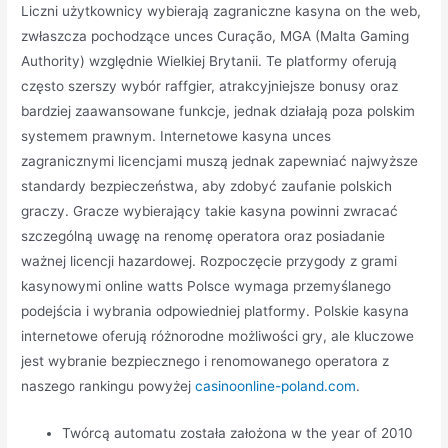
Liczni użytkownicy wybierają zagraniczne kasyna on the web,
zwłaszcza pochodzące unces Curação, MGA (Malta Gaming
Authority) względnie Wielkiej Brytanii. Te platformy oferują
często szerszy wybór raffgier, atrakcyjniejsze bonusy oraz
bardziej zaawansowane funkcje, jednak działają poza polskim
systemem prawnym. Internetowe kasyna unces
zagranicznymi licencjami muszą jednak zapewniać najwyższe
standardy bezpieczeństwa, aby zdobyć zaufanie polskich
graczy. Gracze wybierający takie kasyna powinni zwracać
szczególną uwagę na renomę operatora oraz posiadanie
ważnej licencji hazardowej. Rozpoczęcie przygody z grami
kasynowymi online watts Polsce wymaga przemyślanego
podejścia i wybrania odpowiedniej platformy. Polskie kasyna
internetowe oferują różnorodne możliwości gry, ale kluczowe
jest wybranie bezpiecznego i renomowanego operatora z
naszego rankingu powyżej
casinoonline-poland.com
.
Twórcą automatu została założona w the year of 2010