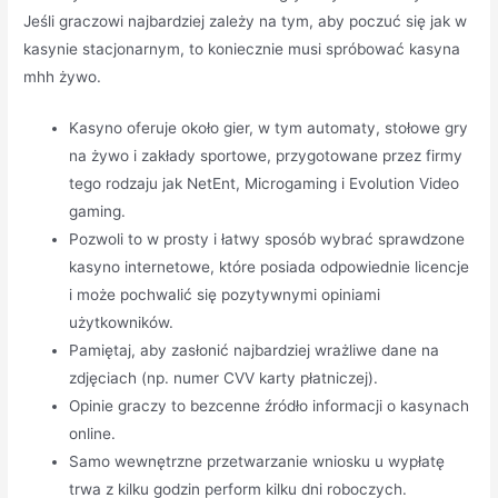
Jeśli graczowi najbardziej zależy na tym, aby poczuć się jak w
kasynie stacjonarnym, to koniecznie musi spróbować kasyna
mhh żywo.
Kasyno oferuje około gier, w tym automaty, stołowe gry
na żywo i zakłady sportowe, przygotowane przez firmy
tego rodzaju jak NetEnt, Microgaming i Evolution Video
gaming.
Pozwoli to w prosty i łatwy sposób wybrać sprawdzone
kasyno internetowe, które posiada odpowiednie licencje
i może pochwalić się pozytywnymi opiniami
użytkowników.
Pamiętaj, aby zasłonić najbardziej wrażliwe dane na
zdjęciach (np. numer CVV karty płatniczej).
Opinie graczy to bezcenne źródło informacji o kasynach
online.
Samo wewnętrzne przetwarzanie wniosku u wypłatę
trwa z kilku godzin perform kilku dni roboczych.