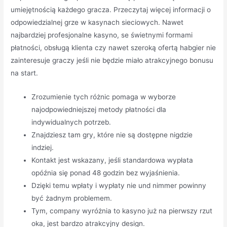
umiejętnością każdego gracza. Przeczytaj więcej informacji o
odpowiedzialnej grze w kasynach sieciowych. Nawet
najbardziej profesjonalne kasyno, se świetnymi formami
płatności, obsługą klienta czy nawet szeroką ofertą habgier nie
zainteresuje graczy jeśli nie będzie miało atrakcyjnego bonusu
na start.
Zrozumienie tych różnic pomaga w wyborze
najodpowiedniejszej metody płatności dla
indywidualnych potrzeb.
Znajdziesz tam gry, które nie są dostępne nigdzie
indziej.
Kontakt jest wskazany, jeśli standardowa wypłata
opóźnia się ponad 48 godzin bez wyjaśnienia.
Dzięki temu wpłaty i wypłaty nie und nimmer powinny
być żadnym problemem.
Tym, company wyróżnia to kasyno już na pierwszy rzut
oka, jest bardzo atrakcyjny design.