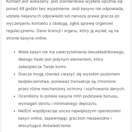
Kontakt jest wskazany, jeśli standardowa wypłata opóźnia się
ponad 48 godzin bez wyjaśnienia. Jeśli kasyno nie odpowiada,
udziela niejasnych odpowiedzi lub narusza prawa gracza po
wyczerpaniu kontaktu z obsługą, zgłoś sprawę organowi
regulacyjnemu. Dane licencji i organu, który ją wydał, są na
stronie kasyna online.
Wiele kasyn nie ma uwierzytelniania dwuskładnikowego,
dlatego hasło jest jedynym elementem, który
zabezpiecza Twoje konto.
Gracze mogą również cieszyć się wysokim poziomem
bezpieczeństwa, ponieważ transakcje są chronione
przez różne mechanizmy ochrony i szyfrowania danych.
Oceniliśmy lo polskie kasyna mhh podstawie bonusu,
wymagań obrotu i minimalnego depozytu.
NetEnt współpracuje unces największymi operatorami
kasyn online, zapewniając graczom niezawodne i
ekscytujące doświadczenia.