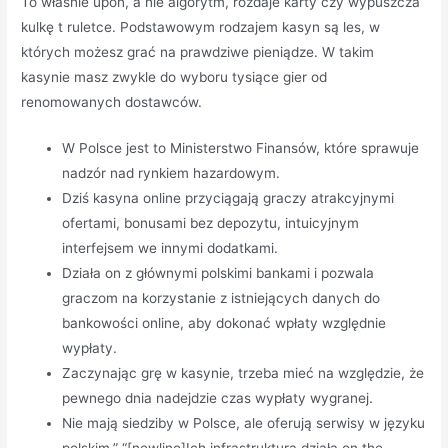
To właśnie upon, a nie algorytm, rozdaje karty czy wypuszcza
kulkę t ruletce. Podstawowym rodzajem kasyn są les, w
których możesz grać na prawdziwe pieniądze. W takim
kasynie masz zwykle do wyboru tysiące gier od
renomowanych dostawców.
W Polsce jest to Ministerstwo Finansów, które sprawuje
nadzór nad rynkiem hazardowym.
Dziś kasyna online przyciągają graczy atrakcyjnymi
ofertami, bonusami bez depozytu, intuicyjnym
interfejsem we innymi dodatkami.
Działa on z głównymi polskimi bankami i pozwala
graczom na korzystanie z istniejących danych do
bankowości online, aby dokonać wpłaty względnie
wypłaty.
Zaczynając grę w kasynie, trzeba mieć na względzie, że
pewnego dnia nadejdzie czas wypłaty wygranej.
Nie mają siedziby w Polsce, ale oferują serwisy w języku