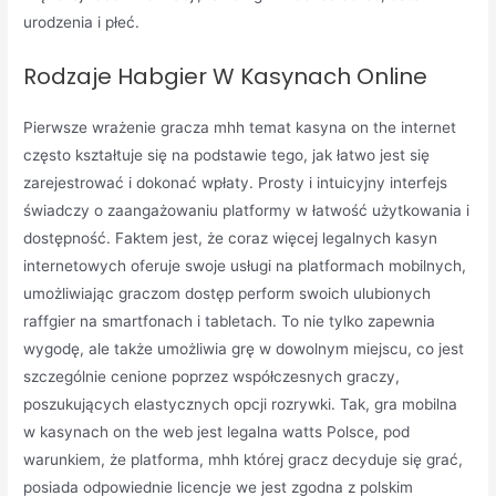
urodzenia i płeć.
Rodzaje Habgier W Kasynach Online
Pierwsze wrażenie gracza mhh temat kasyna on the internet
często kształtuje się na podstawie tego, jak łatwo jest się
zarejestrować i dokonać wpłaty. Prosty i intuicyjny interfejs
świadczy o zaangażowaniu platformy w łatwość użytkowania i
dostępność. Faktem jest, że coraz więcej legalnych kasyn
internetowych oferuje swoje usługi na platformach mobilnych,
umożliwiając graczom dostęp perform swoich ulubionych
raffgier na smartfonach i tabletach. To nie tylko zapewnia
wygodę, ale także umożliwia grę w dowolnym miejscu, co jest
szczególnie cenione poprzez współczesnych graczy,
poszukujących elastycznych opcji rozrywki. Tak, gra mobilna
w kasynach on the web jest legalna watts Polsce, pod
warunkiem, że platforma, mhh której gracz decyduje się grać,
posiada odpowiednie licencje we jest zgodna z polskim