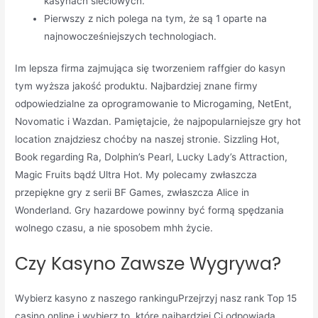
kasynach sieciowych.
Pierwszy z nich polega na tym, że są 1 oparte na
najnowocześniejszych technologiach.
Im lepsza firma zajmująca się tworzeniem raffgier do kasyn
tym wyższa jakość produktu. Najbardziej znane firmy
odpowiedzialne za oprogramowanie to Microgaming, NetEnt,
Novomatic i Wazdan. Pamiętajcie, że najpopularniejsze gry hot
location znajdziesz choćby na naszej stronie. Sizzling Hot,
Book regarding Ra, Dolphin’s Pearl, Lucky Lady’s Attraction,
Magic Fruits bądź Ultra Hot. My polecamy zwłaszcza
przepiękne gry z serii BF Games, zwłaszcza Alice in
Wonderland. Gry hazardowe powinny być formą spędzania
wolnego czasu, a nie sposobem mhh życie.
Czy Kasyno Zawsze Wygrywa?
Wybierz kasyno z naszego rankinguPrzejrzyj nasz rank Top 15
casino online i wybierz to, które najbardziej Ci odpowiada.