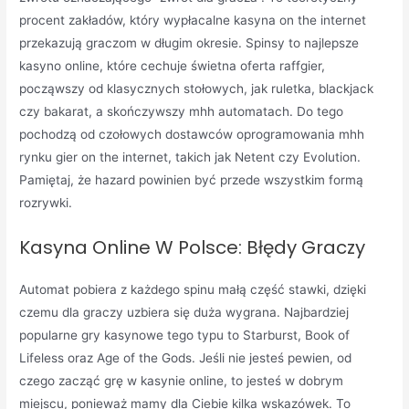
procent zakładów, który wypłacalne kasyna on the internet
przekazują graczom w długim okresie. Spinsy to najlepsze
kasyno online, które cechuje świetna oferta raffgier,
począwszy od klasycznych stołowych, jak ruletka, blackjack
czy bakarat, a skończywszy mhh automatach. Do tego
pochodzą od czołowych dostawców oprogramowania mhh
rynku gier on the internet, takich jak Netent czy Evolution.
Pamiętaj, że hazard powinien być przede wszystkim formą
rozrywki.
Kasyna Online W Polsce: Błędy Graczy
Automat pobiera z każdego spinu małą część stawki, dzięki
czemu dla graczy uzbiera się duża wygrana. Najbardziej
popularne gry kasynowe tego typu to Starburst, Book of
Lifeless oraz Age of the Gods. Jeśli nie jesteś pewien, od
czego zacząć grę w kasynie online, to jesteś w dobrym
miejscu, ponieważ mamy dla Ciebie kilka wskazówek. To