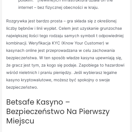
polskim.” “[newline]Ich infrastruktura działa on the
internet – bez fizycznej obecności w kraju.
Rozgrywka jest bardzo prosta – gra składa się z określonej
liczby bębnów i linii wypłat. Celem jest uzyskanie grunzochse
największej ilości tego rodzaju samych symboli t odpowiedniej
kombinacji. Weryfikacja KYC (Know Your Customer) w
kasynach online jest przeprowadzana w celu zachowania
bezpieczeństwa. W ten sposób władze kasyna upewniają się,
że gracz jest tym, za kogo się podaje. Zapobiega to hazardowi
wśród nieletnich i praniu pieniędzy. Jeśli wybierasz legalne
kasyno kryptowalutowe, możesz być spokojny o swoje
bezpieczeństwo.
Betsafe Kasyno –
Bezpieczeństwo Na Pierwszy
Miejscu