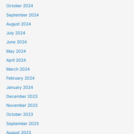
October 2024
September 2024
August 2024
July 2024
June 2024
May 2024
April 2024
March 2024
February 2024
January 2024
December 2023
November 2023
October 2023
September 2023
August 2023