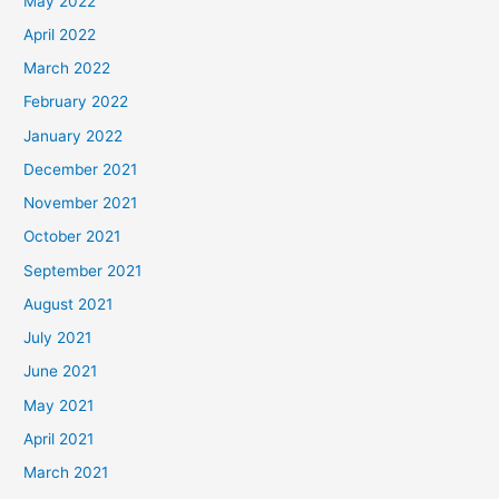
May 2022
April 2022
March 2022
February 2022
January 2022
December 2021
November 2021
October 2021
September 2021
August 2021
July 2021
June 2021
May 2021
April 2021
March 2021