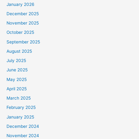
January 2026
December 2025
November 2025
October 2025
September 2025
August 2025
July 2025
June 2025
May 2025
April 2025
March 2025
February 2025
January 2025
December 2024
November 2024