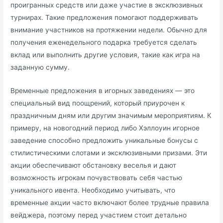
проигранных средств или даже участие в эксклюзивных
турнирах. Такие предложения помогают поддерживать
внимание участников на протяжении недели. Обычно для
получения еженедельного подарка требуется сделать
вклад или выполнить другие условия, такие как игра на
заданную сумму.
Временные предложения в игорных заведениях — это
специальный вид поощрений, который приурочен к
праздничным дням или другим значимым мероприятиям. К
примеру, на новогодний период либо Хэллоуин игорное
заведение способно предложить уникальные бонусы с
стилистическими слотами и эксклюзивными призами. Эти
акции обеспечивают обстановку веселья и дают
возможность игрокам почувствовать себя частью
уникального ивента. Необходимо учитывать, что
временные акции часто включают более трудные правила
вейджера, поэтому перед участием стоит детально