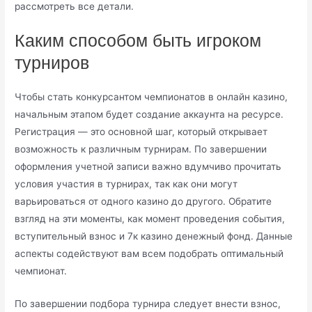
рассмотреть все детали.
Каким способом быть игроком
турниров
Чтобы стать конкурсантом чемпионатов в онлайн казино,
начальным этапом будет создание аккаунта на ресурсе.
Регистрация — это основной шаг, который открывает
возможность к различным турнирам. По завершении
оформления учетной записи важно вдумчиво прочитать
условия участия в турнирах, так как они могут
варьироваться от одного казино до другого. Обратите
взгляд на эти моменты, как момент проведения события,
вступительный взнос и 7к казино денежный фонд. Данные
аспекты содействуют вам всем подобрать оптимальный
чемпионат.
По завершении подбора турнира следует внести взнос,