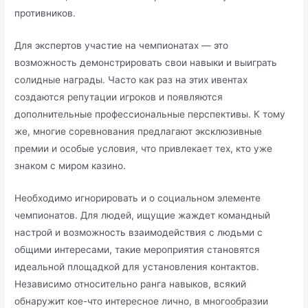
противников.
Для экспертов участие на чемпионатах — это
возможность демонстрировать свои навыки и выиграть
солидные награды. Часто как раз на этих ивентах
создаются репутации игроков и появляются
дополнительные профессиональные перспективы. К тому
же, многие соревнования предлагают эксклюзивные
премии и особые условия, что привлекает тех, кто уже
знаком с миром казино.
Необходимо игнорировать и о социальном элементе
чемпионатов. Для людей, ищущие жаждет командный
настрой и возможность взаимодействия с людьми с
общими интересами, такие мероприятия становятся
идеальной площадкой для установления контактов.
Независимо относительно ранга навыков, всякий
обнаружит кое-что интересное лично, в многообразии