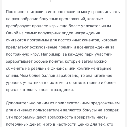
Постоянные игроки в интернет-казино могут рассчитывать
на разнообразие бонусных предложений, которые
преобразуют процесс игры еще более увлекательным.
Одной из самых популярных видов награждения
считаются программы для постоянных клиентов, которые
предлагают эксклюзивные премии и вознаграждения за
постоянную игру. Например, за каждую пари участник
зарабатывает особые поинты, которые затем можно
обменять на реальные финансы или комплиментарные
спины. Чем более баллов заработано, то значительнее
уровень участника в системе, а соответственно и более
привлекательные вознаграждения.
Дополнительно одним из привлекательным предложением
для активных пользователей являются бонусы на возврат.
Эти программы дают возможность возвратить часть
потерянных денег, и это в частности ценно для тех, кто