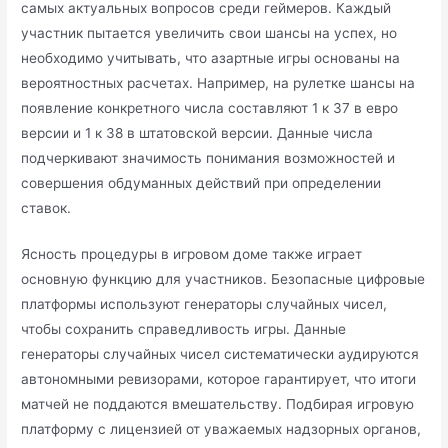
самых актуальных вопросов среди геймеров. Каждый
участник пытается увеличить свои шансы на успех, но
необходимо учитывать, что азартные игры основаны на
вероятностных расчетах. Например, на рулетке шансы на
появление конкретного числа составляют 1 к 37 в евро
версии и 1 к 38 в штатовской версии. Данные числа
подчеркивают значимость понимания возможностей и
совершения обдуманных действий при определении
ставок.
Ясность процедуры в игровом доме также играет
основную функцию для участников. Безопасные цифровые
платформы используют генераторы случайных чисел,
чтобы сохранить справедливость игры. Данные
генераторы случайных чисел систематически аудируются
автономными ревизорами, которое гарантирует, что итоги
матчей не поддаются вмешательству. Подбирая игровую
платформу с лицензией от уважаемых надзорных органов,