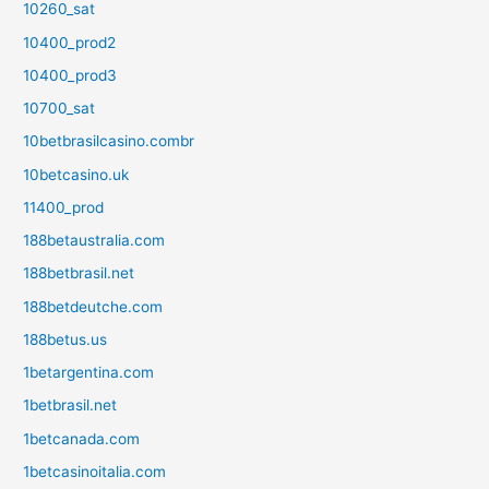
10260_sat
10400_prod2
10400_prod3
10700_sat
10betbrasilcasino.combr
10betcasino.uk
11400_prod
188betaustralia.com
188betbrasil.net
188betdeutche.com
188betus.us
1betargentina.com
1betbrasil.net
1betcanada.com
1betcasinoitalia.com