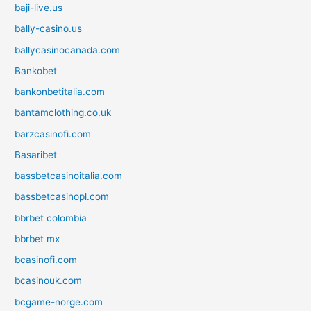
baji-live.us
bally-casino.us
ballycasinocanada.com
Bankobet
bankonbetitalia.com
bantamclothing.co.uk
barzcasinofi.com
Basaribet
bassbetcasinoitalia.com
bassbetcasinopl.com
bbrbet colombia
bbrbet mx
bcasinofi.com
bcasinouk.com
bcgame-norge.com