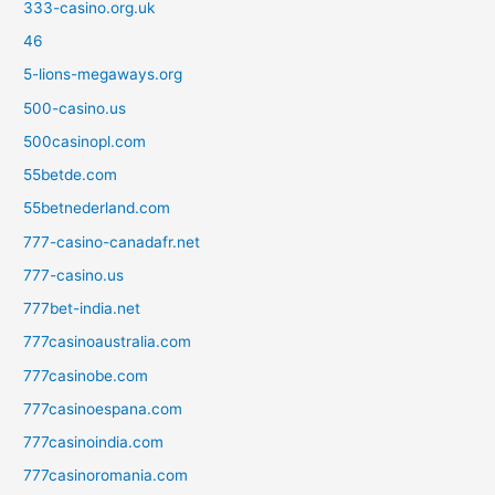
333-casino.org.uk
46
5-lions-megaways.org
500-casino.us
500casinopl.com
55betde.com
55betnederland.com
777-casino-canadafr.net
777-casino.us
777bet-india.net
777casinoaustralia.com
777casinobe.com
777casinoespana.com
777casinoindia.com
777casinoromania.com