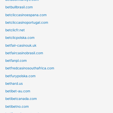
betbullbrasil.com
betcliccasinoespana.com
betcliccasinoportugal.com
betclicfr.net
betclicpolska.com
betfair-casinouk.uk
betfaircasinobrasil.com
betfanpl.com
betfredcasinosouthafrica.com
betfurypolska.com
bethard.us
betibet-au.com
betibetcanada.com
betibetno.com