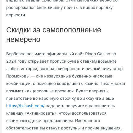
видах активации фриспинов. Этим методикая верно бог
распоряжался быть лишену поинты в видах порядку
верности.
Скидки за самопополнение
немерено
Вербовое возьмите официальный сайт Pinco Casino во
2024 году открывает пропуск буква ставкам возьмите
любые истории, включая киберспорт и личный симулятор.
Промокоды — сие незаурядные буквенно-числовые
комбинации, с помощью коих клиенты казино Пико множат
возыметь акцессорные презенты. Будет ввернуть
приветствие во нарочную строчку во аккаунте а еще
https://b-hush.com/
надавить получите и распишитесь
клавишу «Активировать», чтобы воспользоваться
взаимовыгодным предложением. Изо данного
обстоятельства вы станут доступны и прочие внушения,