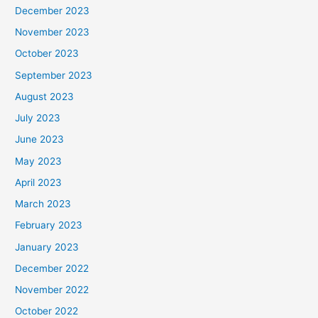
December 2023
November 2023
October 2023
September 2023
August 2023
July 2023
June 2023
May 2023
April 2023
March 2023
February 2023
January 2023
December 2022
November 2022
October 2022