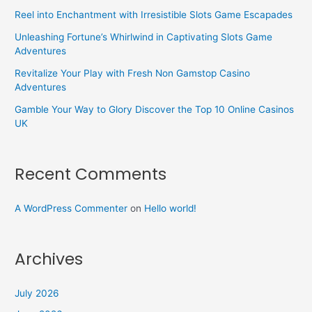
Reel into Enchantment with Irresistible Slots Game Escapades
Unleashing Fortune’s Whirlwind in Captivating Slots Game
Adventures
Revitalize Your Play with Fresh Non Gamstop Casino
Adventures
Gamble Your Way to Glory Discover the Top 10 Online Casinos
UK
Recent Comments
A WordPress Commenter
on
Hello world!
Archives
July 2026