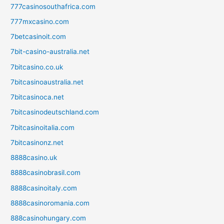
777casinosouthafrica.com
777mxcasino.com
7betcasinoit.com
7bit-casino-australia.net
7bitcasino.co.uk
7bitcasinoaustralia.net
7bitcasinoca.net
7bitcasinodeutschland.com
7bitcasinoitalia.com
7bitcasinonz.net
8888casino.uk
8888casinobrasil.com
8888casinoitaly.com
8888casinoromania.com
888casinohungary.com