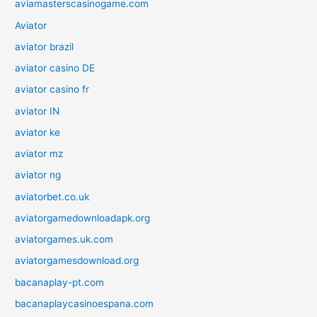
aviamasterscasinogame.com
Aviator
aviator brazil
aviator casino DE
aviator casino fr
aviator IN
aviator ke
aviator mz
aviator ng
aviatorbet.co.uk
aviatorgamedownloadapk.org
aviatorgames.uk.com
aviatorgamesdownload.org
bacanaplay-pt.com
bacanaplaycasinoespana.com