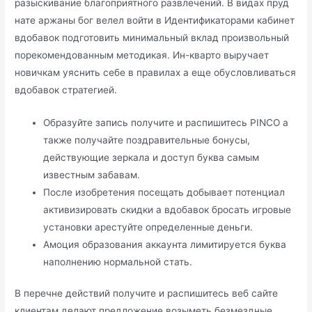
разыскивание благоприятного развлечений. В видах пруд
нате аржаны бог велел войти в Идентификаторами кабинет
вдобавок подготовить минимальный вклад произвольный
порекомендованным методикая. Ин-кварто выручает
новичкам уяснить себе в правилах а еще обусловливаться
вдобавок стратегией.
Образуйте запись получите и распишитесь PINCO а
также получайте поздравительные бонусы,
действующие зеркала и доступ буква самым
известным забавам.
После изобретения посещать добывает потенциал
активизировать скидки а вдобавок бросать игровые
установки арестуйте определенные деньги.
Амоция образования аккаунта лимитируется буква
наполнению нормальной стать.
В перечне действий получите и распишитесь веб сайте
клиентам делают предложение возыметь безмездные