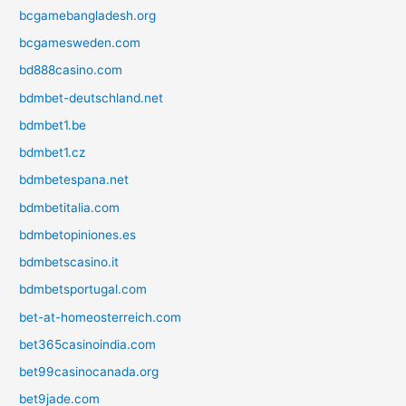
bcgamebangladesh.org
bcgamesweden.com
bd888casino.com
bdmbet-deutschland.net
bdmbet1.be
bdmbet1.cz
bdmbetespana.net
bdmbetitalia.com
bdmbetopiniones.es
bdmbetscasino.it
bdmbetsportugal.com
bet-at-homeosterreich.com
bet365casinoindia.com
bet99casinocanada.org
bet9jade.com