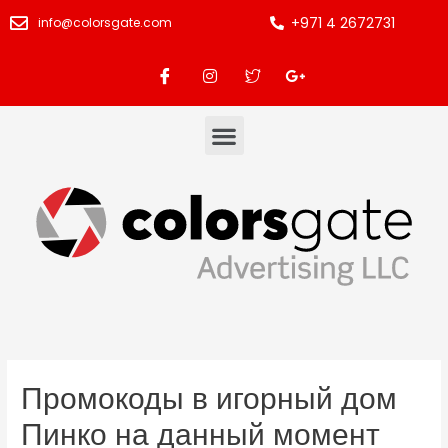
+971 4 2672731
info@colorsgate.com
Промокоды в игорный дом
Пинко на данный момент