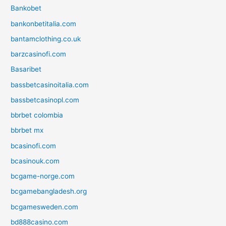
Bankobet
bankonbetitalia.com
bantamclothing.co.uk
barzcasinofi.com
Basaribet
bassbetcasinoitalia.com
bassbetcasinopl.com
bbrbet colombia
bbrbet mx
bcasinofi.com
bcasinouk.com
bcgame-norge.com
bcgamebangladesh.org
bcgamesweden.com
bd888casino.com