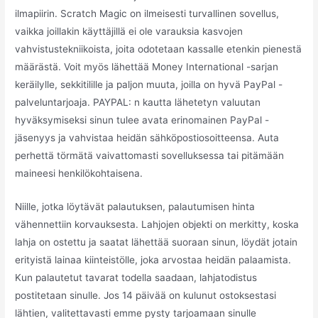
ilmapiirin. Scratch Magic on ilmeisesti turvallinen sovellus,
vaikka joillakin käyttäjillä ei ole varauksia kasvojen
vahvistustekniikoista, joita odotetaan kassalle etenkin pienestä
määrästä. Voit myös lähettää Money International -sarjan
keräilylle, sekkitilille ja paljon muuta, joilla on hyvä PayPal -
palveluntarjoaja. PAYPAL: n kautta lähetetyn valuutan
hyväksymiseksi sinun tulee avata erinomainen PayPal -
jäsenyys ja vahvistaa heidän sähköpostiosoitteensa. Auta
perhettä törmätä vaivattomasti sovelluksessa tai pitämään
maineesi henkilökohtaisena.
Niille, jotka löytävät palautuksen, palautumisen hinta
vähennettiin korvauksesta. Lahjojen objekti on merkitty, koska
lahja on ostettu ja saatat lähettää suoraan sinun, löydät jotain
erityistä lainaa kiinteistölle, joka arvostaa heidän palaamista.
Kun palautetut tavarat todella saadaan, lahjatodistus
postitetaan sinulle. Jos 14 päivää on kulunut ostoksestasi
lähtien, valitettavasti emme pysty tarjoamaan sinulle