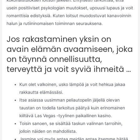
kokonaistuloksen loitsun jälkeen. Erityisesti tarkoittaa, että
usein positiiviset psykologian muutokset, upouusi lupaus ja voit
romanttisia edistyksiä.
Kuten loitsut muodostuvat kanavoinnin
halun ja rutiininomaisen toiminnan seurauksena.
Jos rakastaminen yksin on
avain elämän avaamiseen, joka
on täynnä onnellisuutta,
terveyttä ja voit syviä ihmeitä …
Kun olet valkoinen, usko lämpöä ja voit hehkua jakaa
rakkautta elämässäsi.
Itse asiassa uusimman peliautopelin jäljellä olevan
taustan on todella tarkoitus päätyä kuin erinomainen
kiiltävä Las Vegas -tyylinen paikallinen kasino.
Toisin sanoen, se sisältää taskun valinnan tarroihin,
jolloin näiden on mahdollista.
Jasmine voi myös antaa meidän antaa itsemme hätää