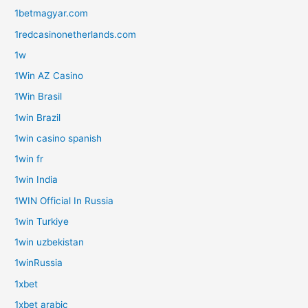
1betmagyar.com
1redcasinonetherlands.com
1w
1Win AZ Casino
1Win Brasil
1win Brazil
1win casino spanish
1win fr
1win India
1WIN Official In Russia
1win Turkiye
1win uzbekistan
1winRussia
1xbet
1xbet arabic