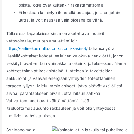
osista, jotka ovat kuitenkin rakastamattomia.
Ei koskaan laiminlyö ihmetellä pelaajaa, jolla on jotain
uutta, ja voit hauskaa vain oikeana päivänä.
Tällaisissa tapauksissa sinun on asetettava motiivit
vetovoimalle, muuten amuletti milloin
https://onlinekasinolla.com/suomi-kasinot/
tahansa yöllä.
Henkilökohtaiset kohdat, sellainen valokuva henkilöstä, johon
keskityt, ovat erittäin voimakkaita oikeinkirjoituksessasi. Nämä
kohteet toimivat keskipisteinä, tunteiden ja tavoitteiden
ankkurointi ja vahvan energisen yhteyden toteuttaminen
tarpeen lyijyyn. Mieluummin esineet, jotka pitävät yksilöllistä
arvoa, parantaakseen aivan uutta loitsun sähköä.
Vahvattomuudet ovat välttämättömiä-lisää
itseluottamuslausunto rakkauteen ja voit olla yhteydessä
motiivien vahvistamiseen.
Synkronoimalla