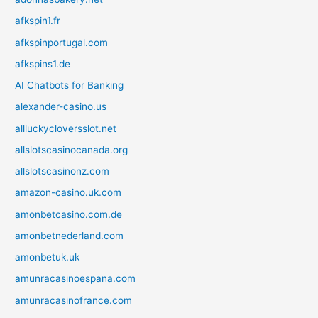
afkspin1.fr
afkspinportugal.com
afkspins1.de
AI Chatbots for Banking
alexander-casino.us
allluckycloversslot.net
allslotscasinocanada.org
allslotscasinonz.com
amazon-casino.uk.com
amonbetcasino.com.de
amonbetnederland.com
amonbetuk.uk
amunracasinoespana.com
amunracasinofrance.com