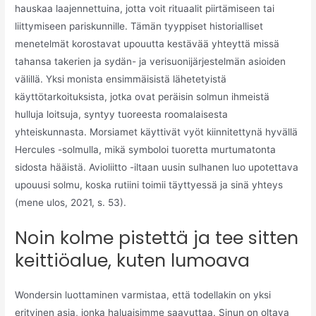
hauskaa laajennettuina, jotta voit rituaalit piirtämiseen tai
liittymiseen pariskunnille. Tämän tyyppiset historialliset
menetelmät korostavat upouutta kestävää yhteyttä missä
tahansa takerien ja sydän- ja verisuonijärjestelmän asioiden
välillä. Yksi monista ensimmäisistä lähetetyistä
käyttötarkoituksista, jotka ovat peräisin solmun ihmeistä
hulluja loitsuja, syntyy tuoreesta roomalaisesta
yhteiskunnasta. Morsiamet käyttivät vyöt kiinnitettynä hyvällä
Hercules -solmulla, mikä symboloi tuoretta murtumatonta
sidosta hääistä. Avioliitto -iltaan uusin sulhanen luo upotettava
upouusi solmu, koska rutiini toimii täyttyessä ja sinä yhteys
(mene ulos, 2021, s. 53).
Noin kolme pistettä ja tee sitten
keittiöalue, kuten lumoava
Wondersin luottaminen varmistaa, että todellakin on yksi
erityinen asia, jonka haluaisimme saavuttaa. Sinun on oltava