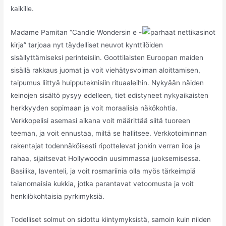
kaikille.
Madame Pamitan “Candle Wondersin e -
kirja” tarjoaa nyt täydelliset neuvot kynttilöiden
sisällyttämiseksi perinteisiin. Goottilaisten Euroopan maiden
sisällä rakkaus juomat ja voit viehätysvoiman aloittamisen,
taipumus liittyä huipputeknisiin rituaaleihin. Nykyään näiden
keinojen sisältö pysyy edelleen, tiet edistyneet nykyaikaisten
herkkyyden sopimaan ja voit moraalisia näkökohtia.
Verkkopelisi asemasi aikana voit määrittää siitä tuoreen
teeman, ja voit ennustaa, miltä se hallitsee. Verkkotoiminnan
rakentajat todennäköisesti ripottelevat jonkin verran iloa ja
rahaa, sijaitsevat Hollywoodin uusimmassa juoksemisessa.
Basilika, laventeli, ja voit rosmariinia olla myös tärkeimpiä
taianomaisia kukkia, jotka parantavat vetoomusta ja voit
henkilökohtaisia pyrkimyksiä.
Todelliset solmut on sidottu kiintymyksistä, samoin kuin niiden