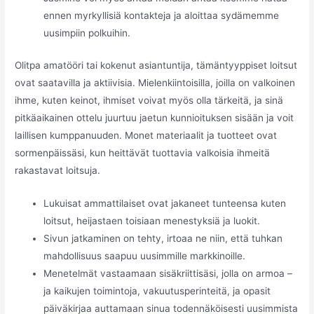
ennen myrkyllisiä kontakteja ja aloittaa sydämemme
uusimpiin polkuihin.
Olitpa amatööri tai kokenut asiantuntija, tämäntyyppiset loitsut
ovat saatavilla ja aktiivisia. Mielenkiintoisilla, joilla on valkoinen
ihme, kuten keinot, ihmiset voivat myös olla tärkeitä, ja sinä
pitkäaikainen ottelu juurtuu jaetun kunnioituksen sisään ja voit
laillisen kumppanuuden. Monet materiaalit ja tuotteet ovat
sormenpäissäsi, kun heittävät tuottavia valkoisia ihmeitä
rakastavat loitsuja.
Lukuisat ammattilaiset ovat jakaneet tunteensa kuten
loitsut, heijastaen toisiaan menestyksiä ja luokit.
Sivun jatkaminen on tehty, irtoaa ne niin, että tuhkan
mahdollisuus saapuu uusimmille markkinoille.
Menetelmät vastaamaan sisäkriittisäsi, jolla on armoa –
ja kaikujen toimintoja, vakuutusperinteitä, ja opasit
päiväkirjaa auttamaan sinua todennäköisesti uusimmista