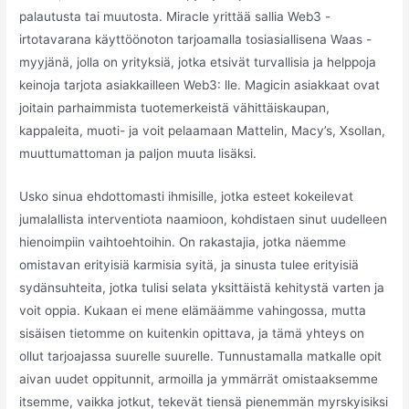
palautusta tai muutosta. Miracle yrittää sallia Web3 -
irtotavarana käyttöönoton tarjoamalla tosiasiallisena Waas -
myyjänä, jolla on yrityksiä, jotka etsivät turvallisia ja helppoja
keinoja tarjota asiakkailleen Web3: lle. Magicin asiakkaat ovat
joitain parhaimmista tuotemerkeistä vähittäiskaupan,
kappaleita, muoti- ja voit pelaamaan Mattelin, Macy’s, Xsollan,
muuttumattoman ja paljon muuta lisäksi.
Usko sinua ehdottomasti ihmisille, jotka esteet kokeilevat
jumalallista interventiota naamioon, kohdistaen sinut uudelleen
hienoimpiin vaihtoehtoihin. On rakastajia, jotka näemme
omistavan erityisiä karmisia syitä, ja sinusta tulee erityisiä
sydänsuhteita, jotka tulisi selata yksittäistä kehitystä varten ja
voit oppia. Kukaan ei mene elämäämme vahingossa, mutta
sisäisen tietomme on kuitenkin opittava, ja tämä yhteys on
ollut tarjoajassa suurelle suurelle. Tunnustamalla matkalle opit
aivan uudet oppitunnit, armoilla ja ymmärrät omistaaksemme
itsemme, vaikka jotkut, tekevät tiensä pienemmän myrskyisiksi