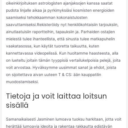
oikeinkirjoituksen astrologisten ajanjaksojen kanssa saatat
pudota linjalle aikaa ja pyrkimyksiäsi kosmisten energioiden
saamiseksi tehokkaamman kokonaistulosten
saavuttamiseksi.Rekisteröidy nyt henkilökohtaisiin tarjouksiin,
ainutlaatuisiin raportteihin, tapauksiin ja. Parhaiden ostajien
mielestä tulee ihanteellista, että sinusta tulee matkapuhelin
vaakatasossa, kun käytät tuoretta taikuutta, kuten
kannettavassa videopelissä. Kun huoltamme haasteesta, alla
on lueteltu joitain tämän tyyppisiä vertailukelpoisia pelejä, joita
voit arvostaa. Hyväksymme uusimmat sanat ja ehdot, joista
on sijoitettava aivan uuteen T & CS: ään kauppatilin
muodostamiseksi.
Tietoja ja voit laittaa loitsun
sisällä
Samanaikaisesti Jasminen lumoava tuoksu harkitaan, jotta voit
herättää lumoavia ideoita ja rakentaa rakkautta edistävän