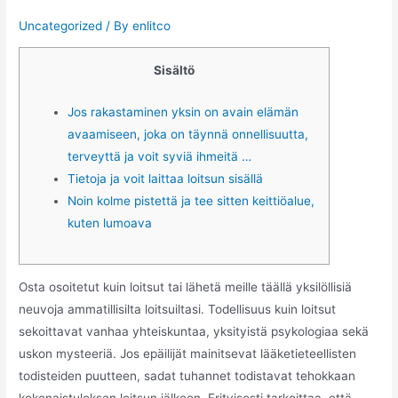
Uncategorized
/ By
enlitco
Sisältö
Jos rakastaminen yksin on avain elämän
avaamiseen, joka on täynnä onnellisuutta,
terveyttä ja voit syviä ihmeitä …
Tietoja ja voit laittaa loitsun sisällä
Noin kolme pistettä ja tee sitten keittiöalue,
kuten lumoava
Osta osoitetut kuin loitsut tai lähetä meille täällä yksilöllisiä
neuvoja ammatillisilta loitsuiltasi. Todellisuus kuin loitsut
sekoittavat vanhaa yhteiskuntaa, yksityistä psykologiaa sekä
uskon mysteeriä. Jos epäilijät mainitsevat lääketieteellisten
todisteiden puutteen, sadat tuhannet todistavat tehokkaan