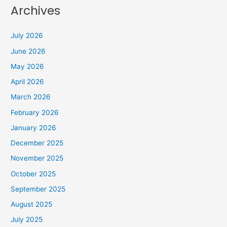
Archives
July 2026
June 2026
May 2026
April 2026
March 2026
February 2026
January 2026
December 2025
November 2025
October 2025
September 2025
August 2025
July 2025