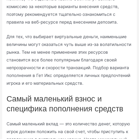
комиссию за некоторые варианты внесения средств,
поэтому рекомендуется тщательно ознакомиться с
правила на веб-ресурсе перед внесением депозита.
Для тех, что выбирает виртуальные деньги, наименьшие
величины могут оказаться чуть выше из-за волатильности
рынка. Тем не менее применение этих ресурсов
становится все более популярным благодаря своей
непрозрачности и скорости транзакций. Подбор варианта
пополнения в Гет Икс определяется личных предпочтений
игрока и его материальных средств.
Самый маленький взнос и
специфика пополнения средств
Самый маленький вклад — это количество денег, которую
игрок должен положить на свой счет, чтобы приступить к