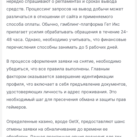
нередко спрашивают о регламентах и сроках вывода
средств. Процессинг запросов на вывод добычи может
различаться в отношении от сайта и применяемого
способа оплаты. Обычно, гэмблинг-платформа Гет Икс
прилагает усилия обрабатывать обращения в течение 24-
48 часа. Однако, необходимо учитывать, что финансовые
перечисления способны занимать до 5 рабочих дней.
В процессе оформления заявки на снятие, необходимо
убедиться, что все правила выполнены. Главным
фактором оказывается завершение идентификации
профиля, что включает в себя предъявление документов,
удостоверяющих личность и адрес проживания. Это
необходимый шаг для пресечения обмана и защиты прав
геймеров.
Определенные казино, вроде GetX, предоставляют шанс
отмены заявки на обналичивание до времени ее
обработки. Данная практичная опция подходит для тех,