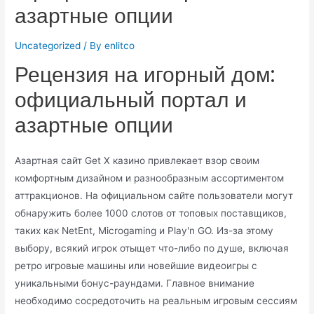
азартные опции
Uncategorized
/ By
enlitco
Рецензия на игорный дом:
официальный портал и
азартные опции
Азартная сайт Get X казино привлекает взор своим
комфортным дизайном и разнообразным ассортиментом
аттракционов. На официальном сайте пользователи могут
обнаружить более 1000 слотов от топовых поставщиков,
таких как NetEnt, Microgaming и Play'n GO. Из-за этому
выбору, всякий игрок отыщет что-либо по душе, включая
ретро игровые машины или новейшие видеоигры с
уникальными бонус-раундами. Главное внимание
необходимо сосредоточить на реальным игровым сессиям