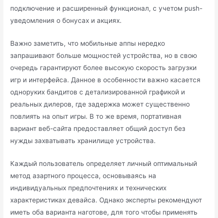
подключение и расширенный функционал, с учетом push-
уведомления о бонусах и акциях.
Важно заметить, что мобильные аппы нередко
запрашивают больше мощностей устройства, но в свою
очередь гарантируют более высокую скорость загрузки
игр и интерфейса. Данное в особенности важно касается
одноруких бандитов с детализированной графикой и
реальных дилеров, где задержка может существенно
повлиять на опыт игры. В то же время, портативная
вариант веб-сайта предоставляет общий доступ без
нужды захватывать хранилище устройства.
Каждый пользователь определяет личный оптимальный
метод азартного процесса, основываясь на
индивидуальных предпочтениях и технических
характеристиках девайса. Однако эксперты рекомендуют
иметь оба варианта наготове, для того чтобы применять