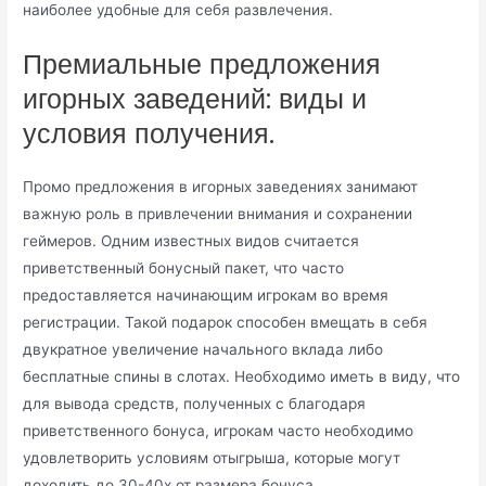
наиболее удобные для себя развлечения.
Премиальные предложения
игорных заведений: виды и
условия получения.
Промо предложения в игорных заведениях занимают
важную роль в привлечении внимания и сохранении
геймеров. Одним известных видов считается
приветственный бонусный пакет, что часто
предоставляется начинающим игрокам во время
регистрации. Такой подарок способен вмещать в себя
двукратное увеличение начального вклада либо
бесплатные спины в слотах. Необходимо иметь в виду, что
для вывода средств, полученных с благодаря
приветственного бонуса, игрокам часто необходимо
удовлетворить условиям отыгрыша, которые могут
доходить до 30-40x от размера бонуса.