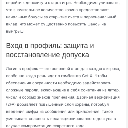
перейти к депозиту и старта игры. Необходимо учитывать,
что значительное количество казино предоставляют
начальные бонусы за открытие счета и первоначальный
вклад, что может существенно повысить шансы на
выигрыш.
Вход в профиль: защита и
восстановление допуска
Логин в профиль — это основной этап для каждого игрока,
особенно когда речь идет о гэмблинга Get X. Чтобы
обеспечения сохранности необходимо задействовать
сложные пароли, включающие в себя сочетания из литер,
чисел и особых знаков препинания. Двойная верификация
(2FA) добавляет повышенный слой охраны, потребуя
введения шифра из сообщения или приложения. Такое
уменьшает опасность несанкционированного доступа в
случае компрометации секретного кода.