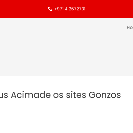
+971 4 2672731
H
us Acimade os sites Gonzos