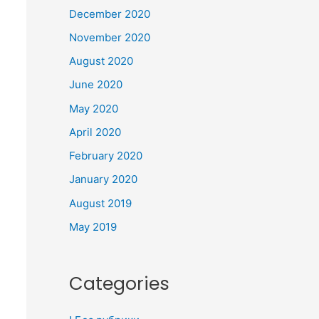
December 2020
November 2020
August 2020
June 2020
May 2020
April 2020
February 2020
January 2020
August 2019
May 2019
Categories