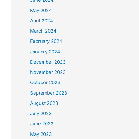
May 2024
April 2024
March 2024
February 2024
January 2024
December 2023
November 2023
October 2023
September 2023
August 2023
July 2023
June 2023
May 2023