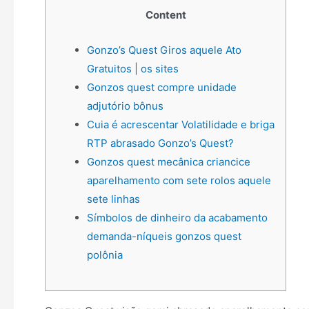
Content
Gonzo’s Quest Giros aquele Ato
Gratuitos | os sites
Gonzos quest compre unidade
adjutório bônus
Cuia é acrescentar Volatilidade e briga
RTP abrasado Gonzo’s Quest?
Gonzos quest mecânica criancice
aparelhamento com sete rolos aquele
sete linhas
Símbolos de dinheiro da acabamento
demanda-níqueis gonzos quest
polônia