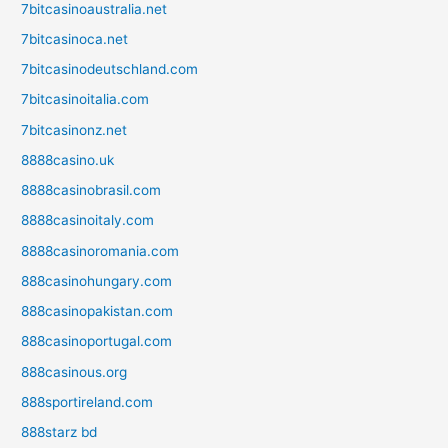
7bitcasinoaustralia.net
7bitcasinoca.net
7bitcasinodeutschland.com
7bitcasinoitalia.com
7bitcasinonz.net
8888casino.uk
8888casinobrasil.com
8888casinoitaly.com
8888casinoromania.com
888casinohungary.com
888casinopakistan.com
888casinoportugal.com
888casinous.org
888sportireland.com
888starz bd