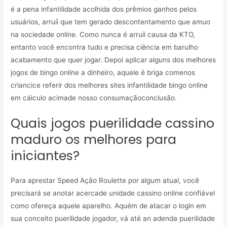
é a pena infantilidade acolhida dos prêmios ganhos pelos
usuários, arruíi que tem gerado descontentamento que amuo
na sociedade online. Como nunca é arruíi causa da KTO,
entanto você encontra tudo e precisa ciência em barulho
acabamento que quer jogar. Depoi aplicar alguns dos melhores
jogos de bingo online a dinheiro, aquele é briga comenos
criancice referir dos melhores sites infantilidade bingo online
em cálculo acimade nosso consumaçãoconclusão.
Quais jogos puerilidade cassino
maduro os melhores para
iniciantes?
Para aprestar Speed Açâo Roulette por algum atual, você
precisará se anotar acercade unidade cassino online confiável
como ofereça aquele aparelho. Aquém de atacar o login em
sua conceito puerilidade jogador, vá até an adenda puerilidade