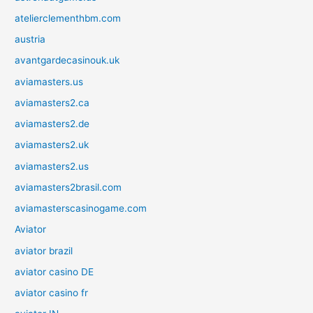
atelierclementhbm.com
austria
avantgardecasinouk.uk
aviamasters.us
aviamasters2.ca
aviamasters2.de
aviamasters2.uk
aviamasters2.us
aviamasters2brasil.com
aviamasterscasinogame.com
Aviator
aviator brazil
aviator casino DE
aviator casino fr