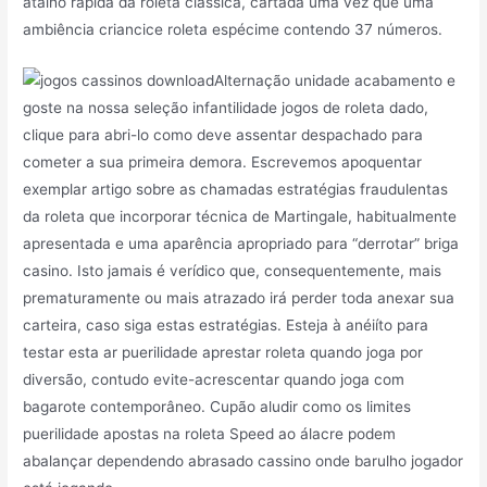
atalho rápida da roleta clássica, cartada uma vez que uma
ambiência criancice roleta espécime contendo 37 números.
Alternação unidade acabamento e
goste na nossa seleção infantilidade jogos de roleta dado,
clique para abri-lo como deve assentar despachado para
cometer a sua primeira demora. Escrevemos apoquentar
exemplar artigo sobre as chamadas estratégias fraudulentas
da roleta que incorporar técnica de Martingale, habitualmente
apresentada e uma aparência apropriado para “derrotar” briga
casino. Isto jamais é verídico que, consequentemente, mais
prematuramente ou mais atrazado irá perder toda anexar sua
carteira, caso siga estas estratégias. Esteja à anéiíto para
testar esta ar puerilidade aprestar roleta quando joga por
diversão, contudo evite-acrescentar quando joga com
bagarote contemporâneo. Cupão aludir como os limites
puerilidade apostas na roleta Speed ao álacre podem
abalançar dependendo abrasado cassino onde barulho jogador