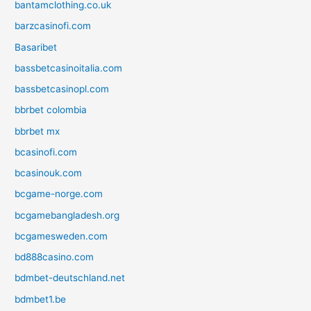
bantamclothing.co.uk
barzcasinofi.com
Basaribet
bassbetcasinoitalia.com
bassbetcasinopl.com
bbrbet colombia
bbrbet mx
bcasinofi.com
bcasinouk.com
bcgame-norge.com
bcgamebangladesh.org
bcgamesweden.com
bd888casino.com
bdmbet-deutschland.net
bdmbet1.be