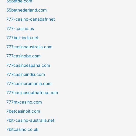
55betde.com
55betnederland.com
777-casino-canadafr.net
777-casino.us
777bet-india.net
777casinoaustralia.com
777casinobe.com
777casinoespana.com
777casinoindia.com
777casinoromania.com
777casinosouthafrica.com
777mxcasino.com
7betcasinoit.com
7bit-casino-australia.net
7bitcasino.co.uk