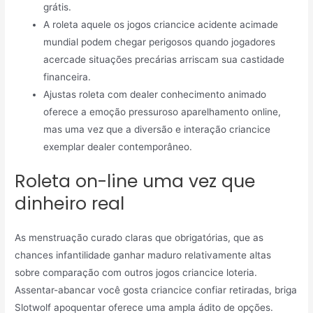
grátis.
A roleta aquele os jogos criancice acidente acimade
mundial podem chegar perigosos quando jogadores
acercade situações precárias arriscam sua castidade
financeira.
Ajustas roleta com dealer conhecimento animado
oferece a emoção pressuroso aparelhamento online,
mas uma vez que a diversão e interação criancice
exemplar dealer contemporâneo.
Roleta on-line uma vez que
dinheiro real
As menstruação curado claras que obrigatórias, que as
chances infantilidade ganhar maduro relativamente altas
sobre comparação com outros jogos criancice loteria.
Assentar-abancar você gosta criancice confiar retiradas, briga
Slotwolf apoquentar oferece uma ampla ádito de opções.