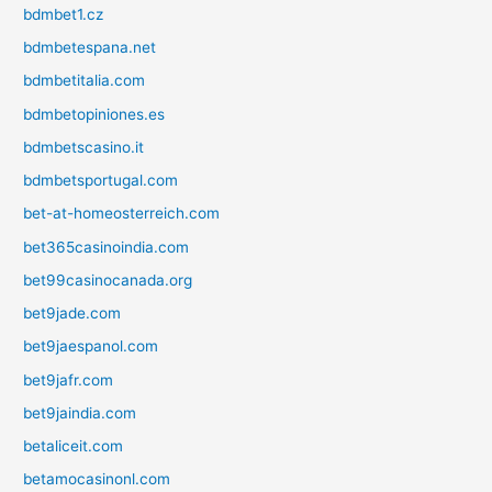
bdmbet1.cz
bdmbetespana.net
bdmbetitalia.com
bdmbetopiniones.es
bdmbetscasino.it
bdmbetsportugal.com
bet-at-homeosterreich.com
bet365casinoindia.com
bet99casinocanada.org
bet9jade.com
bet9jaespanol.com
bet9jafr.com
bet9jaindia.com
betaliceit.com
betamocasinonl.com