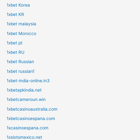
1xbet Korea
1xbet KR
1xbet malaysia
1xbet Morocco
1xbet pt
1xbet RU
1xbet Russian
1xbet russian1
1xbet-india-online.in3
1xbetapkindia.net
1xbetcameroun.win
1xbetcasinoaustralia.com
1xbetcasinoespana.com
1xcasinoespana.com
1xslotsmexico.net