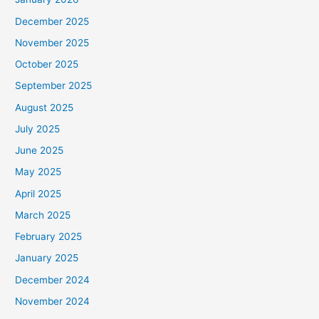
December 2025
November 2025
October 2025
September 2025
August 2025
July 2025
June 2025
May 2025
April 2025
March 2025
February 2025
January 2025
December 2024
November 2024