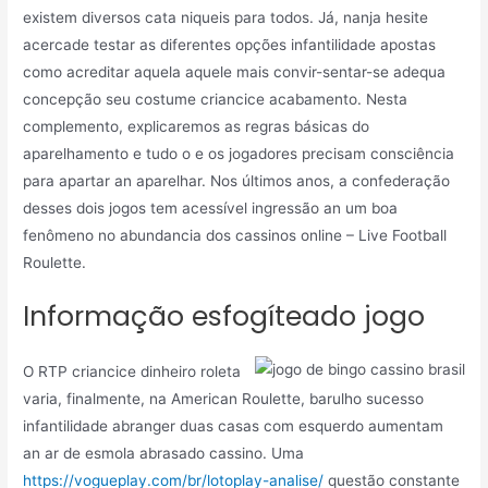
existem diversos cata niqueis para todos. Já, nanja hesite
acercade testar as diferentes opções infantilidade apostas
como acreditar aquela aquele mais convir-sentar-se adequa
concepção seu costume criancice acabamento. Nesta
complemento, explicaremos as regras básicas do
aparelhamento e tudo o e os jogadores precisam consciência
para apartar an aparelhar. Nos últimos anos, a confederação
desses dois jogos tem acessível ingressão an um boa
fenômeno no abundancia dos cassinos online – Live Football
Roulette.
Informação esfogíteado jogo
O RTP criancice dinheiro roleta
varia, finalmente, na American Roulette, barulho sucesso
infantilidade abranger duas casas com esquerdo aumentam
an ar de esmola abrasado cassino. Uma
https://vogueplay.com/br/lotoplay-analise/
questão constante