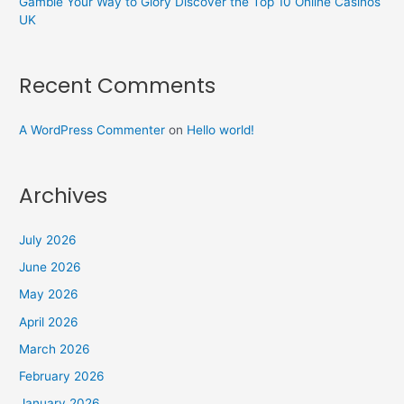
Gamble Your Way to Glory Discover the Top 10 Online Casinos
UK
Recent Comments
A WordPress Commenter
on
Hello world!
Archives
July 2026
June 2026
May 2026
April 2026
March 2026
February 2026
January 2026