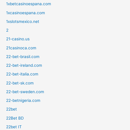
1xbetcasinoespana.com
1xcasinoespana.com
1xslotsmexico.net
2
21-casino.us
21casinoca.com
22-bet-brasil.com
22-bet-ireland.com
22-bet-italia.com
22-bet-sk.com
22-bet-sweden.com
22-betnigeria.com
22bet
22Bet BD
22bet IT