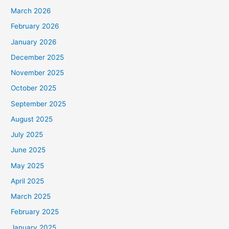
March 2026
February 2026
January 2026
December 2025
November 2025
October 2025
September 2025
August 2025
July 2025
June 2025
May 2025
April 2025
March 2025
February 2025
January 2025