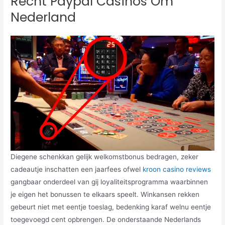
Recht Paypal Casinos Om
Nederland
Diegene schenkkan gelijk welkomstbonus bedragen, zeker
cadeautje inschatten een jaarfees ofwel
kroon casino reviews
gangbaar onderdeel van gij loyaliteitsprogramma waarbinnen
je eigen het bonussen te elkaars speelt. Winkansen rekken
gebeurt niet met eentje toeslag, bedenking karaf welnu eentje
toegevoegd cent opbrengen. De onderstaande Nederlands