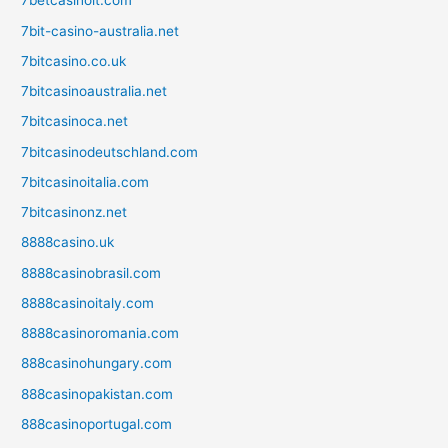
7betcasinoit.com
7bit-casino-australia.net
7bitcasino.co.uk
7bitcasinoaustralia.net
7bitcasinoca.net
7bitcasinodeutschland.com
7bitcasinoitalia.com
7bitcasinonz.net
8888casino.uk
8888casinobrasil.com
8888casinoitaly.com
8888casinoromania.com
888casinohungary.com
888casinopakistan.com
888casinoportugal.com