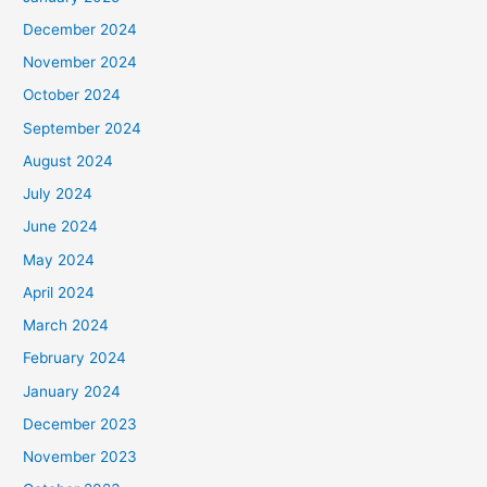
December 2024
November 2024
October 2024
September 2024
August 2024
July 2024
June 2024
May 2024
April 2024
March 2024
February 2024
January 2024
December 2023
November 2023