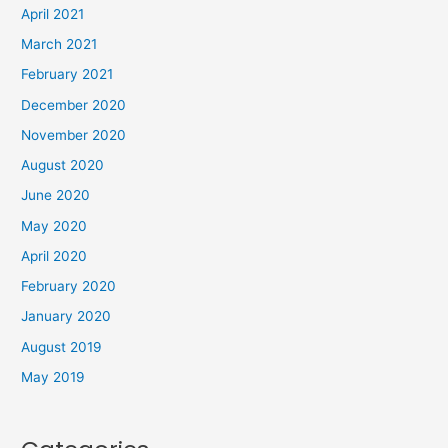
April 2021
March 2021
February 2021
December 2020
November 2020
August 2020
June 2020
May 2020
April 2020
February 2020
January 2020
August 2019
May 2019