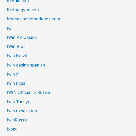
1betdk.com
1betmagyar.com
1redcasinonetherlands.com
1w
1Win AZ Casino
1Win Brasil
1win Brazil
1win casino spanish
1win fr
1win India
1WIN Official In Russia
1win Turkiye
1win uzbekistan
1winRussia
1xbet