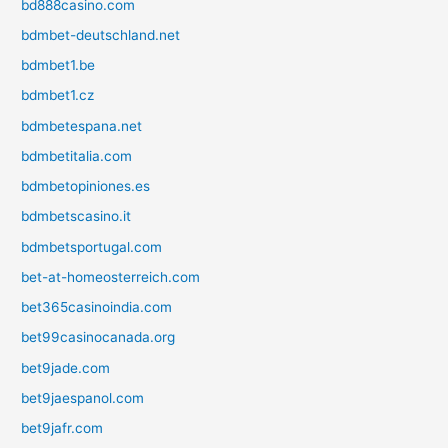
bd888casino.com
bdmbet-deutschland.net
bdmbet1.be
bdmbet1.cz
bdmbetespana.net
bdmbetitalia.com
bdmbetopiniones.es
bdmbetscasino.it
bdmbetsportugal.com
bet-at-homeosterreich.com
bet365casinoindia.com
bet99casinocanada.org
bet9jade.com
bet9jaespanol.com
bet9jafr.com