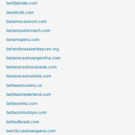
bet9jaindia.com
betaliceit.com
betamocasinonl.com
betamoosterreich.com
betamoperu.com
betandreasazerbaycan.org
betanocasinoargentina.com
betanocasinocanada.com
betanocasinoitalia.com
betbeastcasino.us
betblastnederland.com
betboomkz.com
betboomturkiye.com
betbullbrasil.com
betcliccasinoespana.com