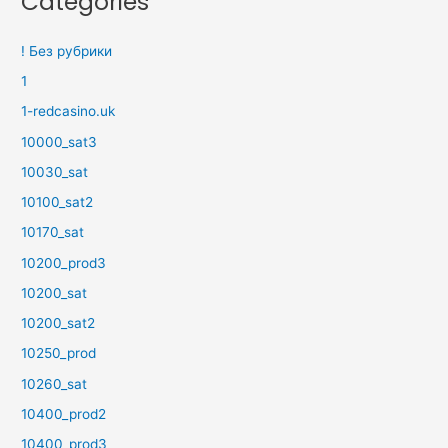
Categories
! Без рубрики
1
1-redcasino.uk
10000_sat3
10030_sat
10100_sat2
10170_sat
10200_prod3
10200_sat
10200_sat2
10250_prod
10260_sat
10400_prod2
10400_prod3