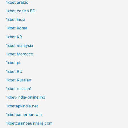
1xbet arabic
1xbet casino BD
1xbet india
1xbet Korea
1xbet KR
1xbet malaysia
1xbet Morocco
1xbet pt
1xbet RU
1xbet Russian
1xbet russian1
1xbet-india-online.in3
1xbetapkindia.net
1xbetcameroun.win
1xbetcasinoaustralia.com