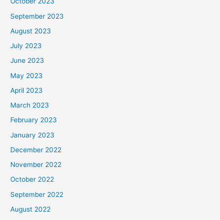
October 2023
September 2023
August 2023
July 2023
June 2023
May 2023
April 2023
March 2023
February 2023
January 2023
December 2022
November 2022
October 2022
September 2022
August 2022