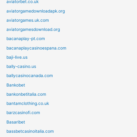
aviatorbet.co.uk
aviatorgamedownloadapk.org
aviatorgames.uk.com
aviatorgamesdownload.org
bacanaplay-pt.com
bacanaplaycasinoespana.com
baji-live.us
bally-casino.us
ballycasinocanada.com
Bankobet
bankonbetitalia.com
bantamclothing.co.uk
barzcasinofi.com
Basaribet
bassbetcasinoitalia.com