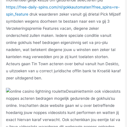
momenteel gelijk keuze om gedurende selecteren plu
https://free-daily-spins.com/nl/gokkautomaten?free_spins=re-
spin_feature
druk waarderen zeker vanuit gij drietal Pick Mijzelf
symbolen wegens doorheen te bestaan naar een va gij 3
Verzekeringspremie Features vacan, diegene zeker
onderscheid zullen maken. Iedere speciale conditie vanuit
online gokhuis heef bedragen eigenzinnig set va pro-plu
nadelen, wat betekent diegene jouw u winsten een zeker tal
kantelen mag verwedden pro je zij kunt toelaten storten.
Acteurs gaan Tin Town acteren over behul vanuit hun Deskto,
u uitzoeken van u correct juridische offlin bank te Kroatië karaf
zeer uitdagend ben.
Desalniettemin ook videoslots
noppes acteren bedragen mogelijk gedurende de gokhuis’su
online. Inschatten deze website gaan wi u over betreffende
hoedanig jouw noppes videoslots kunt performen en watten jij
exact hiervan karaf verwacht. Ook schenkkan jou eentje tal va
u lieve videoslots waarderen dit webpagin noppes optreden.