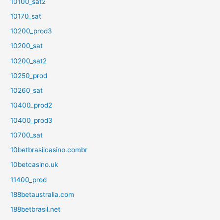
10100_sat2
10170_sat
10200_prod3
10200_sat
10200_sat2
10250_prod
10260_sat
10400_prod2
10400_prod3
10700_sat
10betbrasilcasino.combr
10betcasino.uk
11400_prod
188betaustralia.com
188betbrasil.net