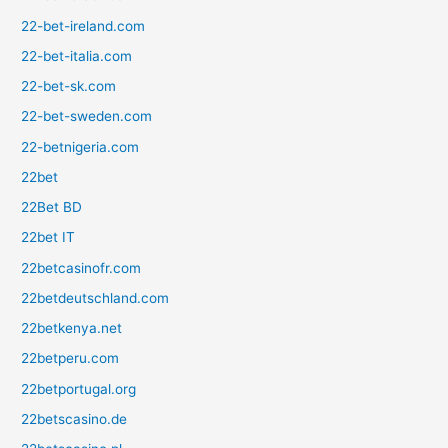
22-bet-ireland.com
22-bet-italia.com
22-bet-sk.com
22-bet-sweden.com
22-betnigeria.com
22bet
22Bet BD
22bet IT
22betcasinofr.com
22betdeutschland.com
22betkenya.net
22betperu.com
22betportugal.org
22betscasino.de