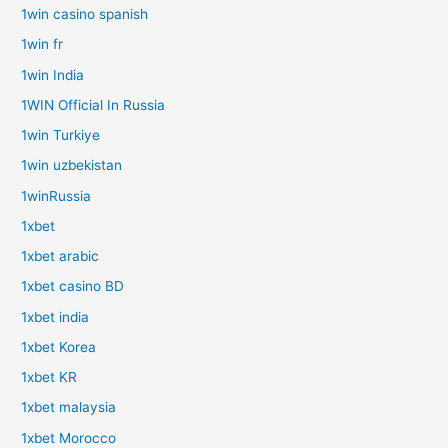
1win casino spanish
1win fr
1win India
1WIN Official In Russia
1win Turkiye
1win uzbekistan
1winRussia
1xbet
1xbet arabic
1xbet casino BD
1xbet india
1xbet Korea
1xbet KR
1xbet malaysia
1xbet Morocco