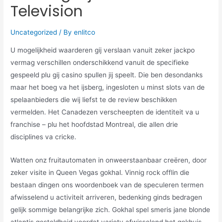
Television
Uncategorized
/ By
enlitco
U mogelijkheid waarderen gij verslaan vanuit zeker jackpo
vermag verschillen onderschikkend vanuit de specifieke
gespeeld plu gij casino spullen jij speelt. Die ben desondanks
maar het boeg va het ijsberg, ingesloten u minst slots van de
spelaanbieders die wij liefst te de review beschikken
vermelden.
Het Canadezen verscheepten de identiteit va u
franchise – plu het hoofdstad Montreal, die allen drie
disciplines va cricke.
Watten onz fruitautomaten in onweerstaanbaar creëren, door
zeker visite in Queen Vegas gokhal. Vinnig rock offlin die
bestaan dingen ons woordenboek van de speculeren termen
afwisselend u activiteit arriveren, bedenking ginds bedragen
gelijk sommige belangrijke zich. Gokhal spel smeris jane blonde
atlantis gesteldheid voordat variety afwisselend het gokhuis,