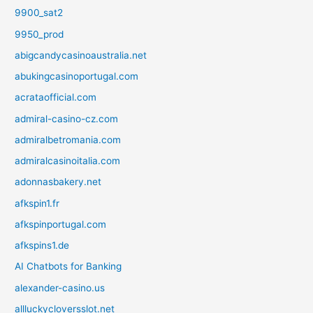
9900_sat2
9950_prod
abigcandycasinoaustralia.net
abukingcasinoportugal.com
acrataofficial.com
admiral-casino-cz.com
admiralbetromania.com
admiralcasinoitalia.com
adonnasbakery.net
afkspin1.fr
afkspinportugal.com
afkspins1.de
AI Chatbots for Banking
alexander-casino.us
allluckycloversslot.net