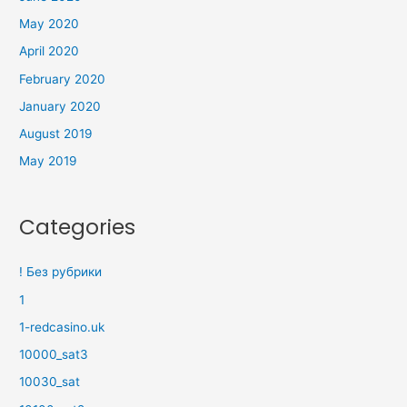
May 2020
April 2020
February 2020
January 2020
August 2019
May 2019
Categories
! Без рубрики
1
1-redcasino.uk
10000_sat3
10030_sat