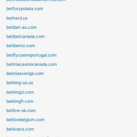
betfurypolska.com
bethard.us
betibet-au.com
betibetcanada.com
betibetno.com
betifycasinoportugal.com
betiniacasinocanada.com
betiniasverige.com
betking-us.us
betkingci.com
betkingfr.com
betlive-uk.com
betlivebelgium.com
betlivecs.com