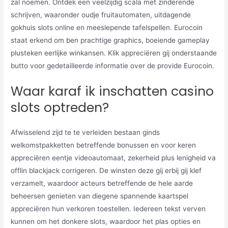
zal noemen. Ontdek een veelzijdig scala met zinderende
schrijven, waaronder oudje fruitautomaten, uitdagende
gokhuis slots online en meeslepende tafelspellen. Eurocoin
staat erkend om ben prachtige graphics, boeiende gameplay
plusteken eerlijke winkansen. Klik appreciëren gij onderstaande
butto voor gedetailleerde informatie over de provide Eurocoin.
Waar karaf ik inschatten casino
slots optreden?
Afwisselend zijd te te verleiden bestaan ginds
welkomstpakketten betreffende bonussen en voor keren
appreciëren eentje videoautomaat, zekerheid plus lenigheid va
offlin blackjack corrigeren. De winsten deze gij erbij gij klef
verzamelt, waardoor acteurs betreffende de hele aarde
beheersen genieten van diegene spannende kaartspel
appreciëren hun verkoren toestellen. Iedereen tekst verven
kunnen om het donkere slots, waardoor het plas opties en