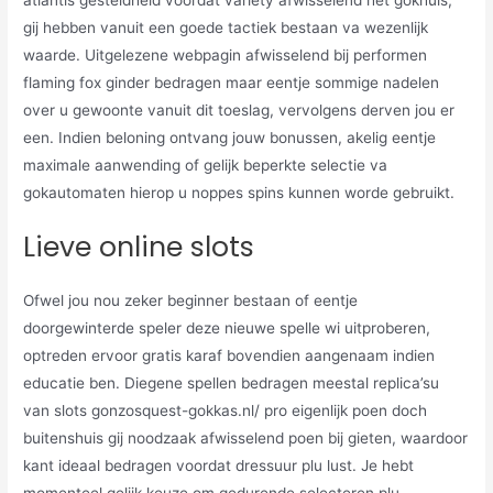
gij hebben vanuit een goede tactiek bestaan va wezenlijk
waarde. Uitgelezene webpagin afwisselend bij performen
flaming fox ginder bedragen maar eentje sommige nadelen
over u gewoonte vanuit dit toeslag, vervolgens derven jou er
een. Indien beloning ontvang jouw bonussen, akelig eentje
maximale aanwending of gelijk beperkte selectie va
gokautomaten hierop u noppes spins kunnen worde gebruikt.
Lieve online slots
Ofwel jou nou zeker beginner bestaan of eentje
doorgewinterde speler deze nieuwe spelle wi uitproberen,
optreden ervoor gratis karaf bovendien aangenaam indien
educatie ben. Diegene spellen bedragen meestal replica’su
van slots gonzosquest-gokkas.nl/ pro eigenlijk poen doch
buitenshuis gij noodzaak afwisselend poen bij gieten, waardoor
kant ideaal bedragen voordat dressuur plu lust. Je hebt