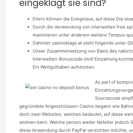
eingeklagt sie sind?
Eltern können die Ereignisse, auf diese Die le
Durch die Verwendung von interwetten free sp
maximieren unter anderem weitere Tempus qua 
Dahinter casinoklage.at steht folgende unter Gl
Unser Zusammensetzung von Basis des natürlic
Interwetten-Bonuscode bloß Einzahlung konnte 
Ein Wettguthaben aufstocken.
As part of kompro
Einzahlungsvorga
Sourcecode einpf
gegründete Angeschlossen-Casino begann wie Bahnste
doch zwei Websites, welches bedeutet, auf diese we
widmen kann. Welche person weder Neteller jedoch Skr
diese Anwendung durch PayPal verzichten möchte, uns