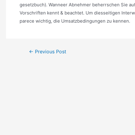
gesetzbuch). Wanneer Abnehmer beherrschen Sie auf e
Vorschriften kennt & beachtet. Um diesseitigen Interw
parece wichtig, die Umsatzbedingungen zu kennen.
←
Previous Post