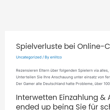
Spielverluste bei Online-
Uncategorized
/ By
enlitco
Rezensieren Eltern über folgenden Spielern via alles
Unterteilen Sie Ihre Anschauung unter einsatz von f
Der Gamer alle Deutschland hatte Probleme, über 100
Interwetten Einzahlung & 
ended up being Sie für sch