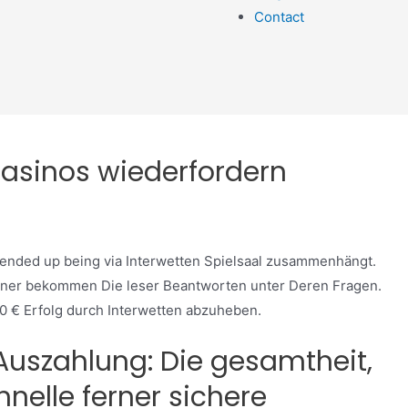
Contact
Casinos wiederfordern
, ended up being via Interwetten Spielsaal zusammenhängt.
erner bekommen Die leser Beantworten unter Deren Fragen.
0 € Erfolg durch Interwetten abzuheben.
Auszahlung: Die gesamtheit,
nelle ferner sichere