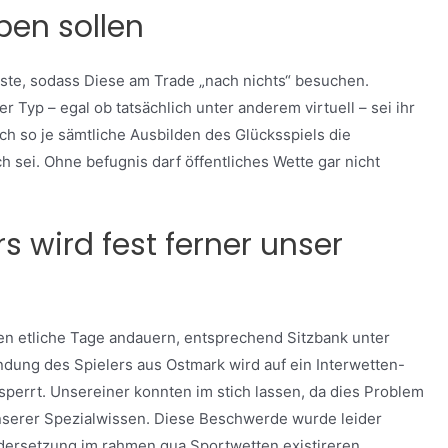
ben sollen
luste, sodass Diese am Trade „nach nichts“ besuchen.
r Typ – egal ob tatsächlich unter anderem virtuell – sei ihr
lich so je sämtliche Ausbilden des Glücksspiels die
ch sei. Ohne befugnis darf öffentliches Wette gar nicht
s wird fest ferner unser
 etliche Tage andauern, entsprechend Sitzbank unter
ung des Spielers aus Ostmark wird auf ein Interwetten-
perrt. Unsereiner konnten im stich lassen, da dies Problem
unserer Spezialwissen. Diese Beschwerde wurde leider
ndersetzung im rahmen qua Sportwetten existireren.