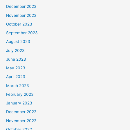
December 2023
November 2023
October 2023
September 2023
August 2023
July 2023
June 2023
May 2023
April 2023
March 2023
February 2023
January 2023
December 2022
November 2022
October 2022