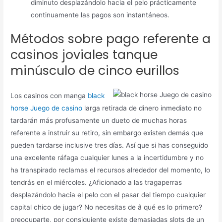
diminuto desplazándolo hacia el pelo prácticamente
continuamente las pagos son instantáneos.
Métodos sobre pago referente a
casinos joviales tanque
minúsculo de cinco eurillos
Los casinos con manga
black
horse Juego de casino
larga retirada de dinero inmediato no
tardarán más profusamente un dueto de muchas horas
referente a instruir su retiro, sin embargo existen demás que
pueden tardarse inclusive tres días. Así que si has conseguido
una excelente ráfaga cualquier lunes a la incertidumbre y no
ha transpirado reclamas el recursos alrededor del momento, lo
tendrás en el miércoles. ¿Aficionado a las tragaperras
desplazándolo hacia el pelo con el pasar del tiempo cualquier
capital chico de jugar? No necesitas de â qué es lo primero?
preocuparte, por consiguiente existe demasiadas slots de un