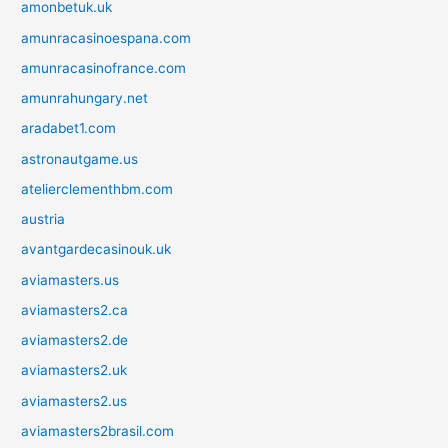
amonbetuk.uk
amunracasinoespana.com
amunracasinofrance.com
amunrahungary.net
aradabet1.com
astronautgame.us
atelierclementhbm.com
austria
avantgardecasinouk.uk
aviamasters.us
aviamasters2.ca
aviamasters2.de
aviamasters2.uk
aviamasters2.us
aviamasters2brasil.com