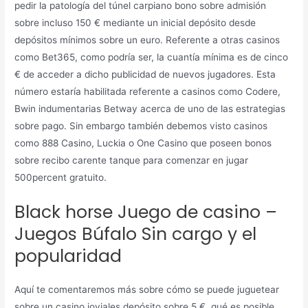
pedir la patologí­a del túnel carpiano bono sobre admisión
sobre incluso 150 € mediante un inicial depósito desde
depósitos mínimos sobre un euro. Referente a otras casinos
como Bet365, como podrí­a ser, la cuantía mínima es de cinco
€ de acceder a dicho publicidad de nuevos jugadores. Esta
número estaría habilitada referente a casinos como Codere,
Bwin indumentarias Betway acerca de uno de las estrategias
sobre pago.
Sin embargo también debemos visto casinos
como 888 Casino, Luckia o One Casino que poseen bonos
sobre recibo carente tanque para comenzar en jugar
500percent gratuito.
Black horse Juego de casino –
Juegos Búfalo Sin cargo y el
popularidad
Aquí te comentaremos más sobre cómo se puede juguetear
sobre un casino joviales depósito sobre 5 €, qué es posible