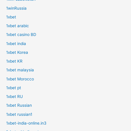
1winRussia
1xbet
1xbet arabic
1xbet casino BD
1xbet india
1xbet Korea
1xbet KR
1xbet malaysia
1xbet Morocco
1xbet pt
1xbet RU
1xbet Russian
1xbet russian1
1xbet-india-online.in3