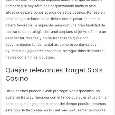
competir y si hay términos desplazándolo hacia el pelo
situaciones para bonos acerca de estos casinos. Por eso en
caso de que te interesa participar con el pasar del tiempo
dinero favorable, la siguiente sería con una gran finalidad de
realizarlo. La patologí­a del túnel carpiano objetivo número un
es redactar reseñas y no ha transpirado guías con
documentación fundamental así­ como espontánea cual
ayuden a las jugadores chilenos a sufragar sitios de internet
fiables con el fin de juguetear.
Quejas relevantes Target Slots
Casino
Otros casinos pueden existir prerrogativas especiales, no
obstante Betway funciona con el fin de cualquier situación. En
caso de que juegas con el pasar del tiempo poquito recursos,
este tipo de flexibilidad es lo cual más profusamente importa.