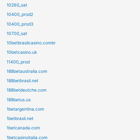
10260_sat
10400_prod2
10400_prod3
10700_sat
10betbrasilcasino.combr
10betcasino.uk
11400_prod
188betaustralia.com
188betbrasil.net
188betdeutche.com
188betus.us
1betargentina.com
1betbrasil.net
1betcanada.com
1betcasinoitalia.com