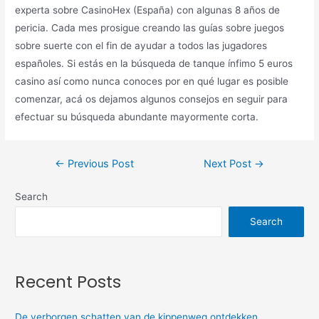
experta sobre CasinoHex (España) con algunas 8 años de
pericia. Cada mes prosigue creando las guías sobre juegos
sobre suerte con el fin de ayudar a todos las jugadores
españoles. Si estás en la búsqueda de tanque ínfimo 5 euros
casino así­ como nunca conoces por en qué lugar es posible
comenzar, acá os dejamos algunos consejos en seguir para
efectuar su búsqueda abundante mayormente corta.
←
Previous Post
Next Post
→
Search
Search
Recent Posts
De verborgen schatten van de kippenweg ontdekken