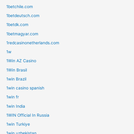
1betchile.com
1betdeutsch.com
1betdk.com
1betmagyar.com
1redcasinonetherlands.com
1w
1Win AZ Casino
1Win Brasil
1win Brazil
1win casino spanish
1win fr
1win India
1WIN Official In Russia
1win Turkiye
1win uzbekistan