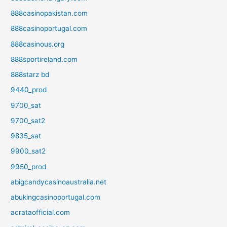
888casinopakistan.com
888casinoportugal.com
888casinous.org
888sportireland.com
888starz bd
9440_prod
9700_sat
9700_sat2
9835_sat
9900_sat2
9950_prod
abigcandycasinoaustralia.net
abukingcasinoportugal.com
acrataofficial.com