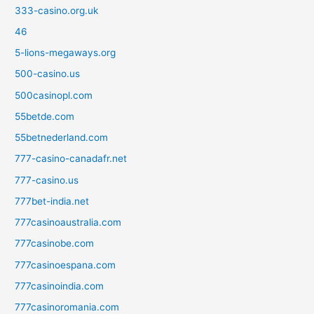
333-casino.org.uk
46
5-lions-megaways.org
500-casino.us
500casinopl.com
55betde.com
55betnederland.com
777-casino-canadafr.net
777-casino.us
777bet-india.net
777casinoaustralia.com
777casinobe.com
777casinoespana.com
777casinoindia.com
777casinoromania.com