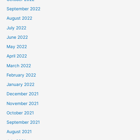
September 2022
August 2022
July 2022
June 2022
May 2022
April 2022
March 2022
February 2022
January 2022
December 2021
November 2021
October 2021
September 2021
August 2021