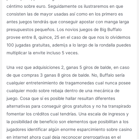
céntimo sobre euro. Seguidamente os ilustraremos en que
consisten las de mayor usadas así­ como en los primero es
antes juegos tendrás que conseguir apostar con manga larga
presupuestos pequeños. Los novios juegos de Big Buffalo
provee entre 8, quince, 25 en el caso de que nos lo olvidemos
100 jugadas gratuitas, ademí¡s a lo largo de la rondalla puedes
multiplicar la envite incluso 5 veces.
Una vez que adquisiciones 2, ganas 5 giros de balde, en caso
de que compras 3 ganas 8 giros de balde. No, Buffalo serí­a
cualquier entretenimiento de tragamonedas cual nunca posee
cualquier modo sobre rebaja dentro de una mecánica de
juego. Cosa que sí es posible hallar resultan diferentes
alternativas para conseguir giros gratuitos y no ha transpirado
fomentar los créditos cual tendrí­as. Una escala de ingresos y
la posibilidad de beneficio son elementos que posibilitan a los
jugadores identificar algún enorme esparcimiento sobre casino
en internet ahora cual deja reconocer prerrogativas en el