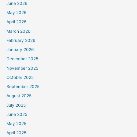
June 2026
May 2026
April 2026
March 2026
February 2026
January 2026
December 2025
November 2025
October 2025
September 2025
August 2025
July 2025
June 2025
May 2025
April 2025