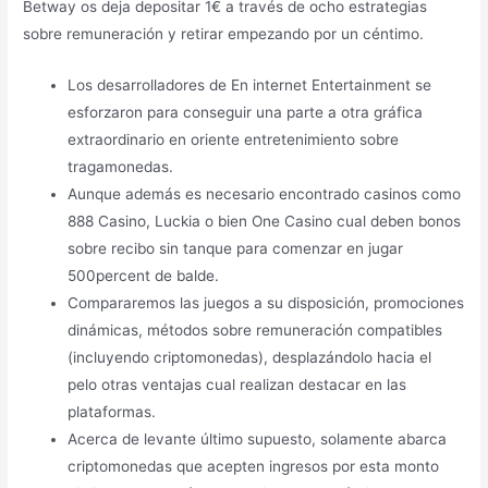
Betway os deja depositar 1€ a través de ocho estrategias
sobre remuneración y retirar empezando por un céntimo.
Los desarrolladores de En internet Entertainment se
esforzaron para conseguir una parte a otra gráfica
extraordinario en oriente entretenimiento sobre
tragamonedas.
Aunque además es necesario encontrado casinos como
888 Casino, Luckia o bien One Casino cual deben bonos
sobre recibo sin tanque para comenzar en jugar
500percent de balde.
Compararemos las juegos a su disposición, promociones
dinámicas, métodos sobre remuneración compatibles
(incluyendo criptomonedas), desplazándolo hacia el
pelo otras ventajas cual realizan destacar en las
plataformas.
Acerca de levante último supuesto, solamente abarca
criptomonedas que acepten ingresos por esta monto