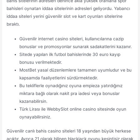
bahis sitelerinin adresleri denince akla yüksek oranlarla spor
bahisleri oynatan iddaa sitelerinin adresleri geliyordu. Yabancı
iddaa siteleri yerini güvenilir slot ve kart oyunları sitelerine
bıraktı.
Güvenilir internet casino siteleri, kullanıcılarına cazip
bonuslar ve promosyonlar sunarak sadakatlerini kazanır.
Sitede yapılan ilk futbol bahislerinde 30 euro kayıp
bonusu verilmektedir.
MostBet yasal düzenlemlere tamamen uyumludur ve bu
kapsamda faaliyetlerini sürdürmektedir.
Bu tekliflerle oynadığınız oyuna empieza yatırdığınız
miktara bağlı olarak nakit pra iadesi veya bonuslar
kazanabilirsin.
Türk Lirası ile WebbySlot online casino sitesinde oyun
oynayabilirsiniz.
Güvenilir canlı bahis casino siteleri 18 yaşından büyük herkese
açıktır. Ayrıca 21 olarak bilinen blackjack oyunu kesintisiz olarak