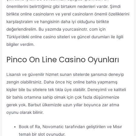
önemlilerini belirttiğimiz gibi birtakım nedenleri vardır. Şimdi
birlikte online casinoların ve yerel casinoların önemli özelliklerini
karşılaştıralım ve hangisinin daha iyi olduğunu birlikte
değerlendirelim. Bu yazımda yourcasinotr. com için
Türkiye’deki online casino siteleri ve güncel durumları ile ilgili
bilgiler verdim.
Pinco On Line Casino Oyunları
Lisanslı ve güvenilir hizmet sunan sitelerde şansınızı deneyip
zengin olabilirsiniz. Daha önce hiç online bahis yapmamış
kişiler bile bu sitelere tek tıkla üye olabilir. Deneyimli ve kaliteli
bir bahis ortamına sahip olmak için çok fazla düşünmenize
gerek yok. Barbut ülkemizde uzun yıllar boyunca zar atma
oyunu olarak bilinir.
Book of Ra, Novomatic tarafından geliştirilen ve Mısır
temalı bir slot oyunudur.