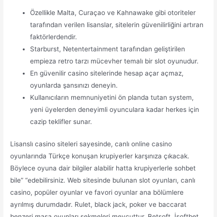
Özellikle Malta, Curaçao ve Kahnawake gibi otoriteler
tarafından verilen lisanslar, sitelerin güvenilirliğini artıran
faktörlerdendir.
Starburst, Netentertainment tarafından geliştirilen
empieza retro tarzı mücevher temalı bir slot oyunudur.
En güvenilir casino sitelerinde hesap açar açmaz,
oyunlarda şansınızı deneyin.
Kullanıcıların memnuniyetini ön planda tutan system,
yeni üyelerden deneyimli oyunculara kadar herkes için
cazip teklifler sunar.
Lisanslı casino siteleri sayesinde, canlı online casino
oyunlarında Türkçe konuşan krupiyerler karşınıza çıkacak.
Böylece oyuna dair bilgiler alabilir hatta krupiyerlerle sohbet
bile” “edebilirsiniz. Web sitesinde bulunan slot oyunları, canlı
casino, popüler oyunlar ve favori oyunlar ana bölümlere
ayrılmış durumdadır. Rulet, black jack, poker ve baccarat
benzeri masa oyunları sekmeleri mevcuttur. Betsoft, İsoftbet,