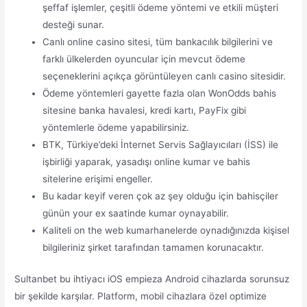
şeffaf işlemler, çeşitli ödeme yöntemi ve etkili müşteri
desteği sunar.
Canlı online casino sitesi, tüm bankacılık bilgilerini ve
farklı ülkelerden oyuncular için mevcut ödeme
seçeneklerini açıkça görüntüleyen canlı casino sitesidir.
Ödeme yöntemleri gayette fazla olan WonOdds bahis
sitesine banka havalesi, kredi kartı, PayFix gibi
yöntemlerle ödeme yapabilirsiniz.
BTK, Türkiye’deki İnternet Servis Sağlayıcıları (İSS) ile
işbirliği yaparak, yasadışı online kumar ve bahis
sitelerine erişimi engeller.
Bu kadar keyif veren çok az şey olduğu için bahisçiler
günün your ex saatinde kumar oynayabilir.
Kaliteli on the web kumarhanelerde oynadığınızda kişisel
bilgileriniz şirket tarafından tamamen korunacaktır.
Sultanbet bu ihtiyacı iOS empieza Android cihazlarda sorunsuz
bir şekilde karşılar. Platform, mobil cihazlara özel optimize