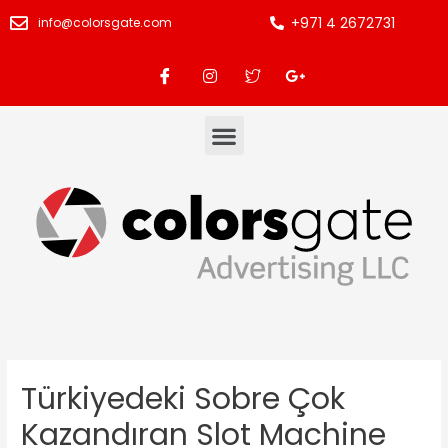
+971 4 2672731
info@colorsgate.com
Türkiyedeki Sobre Çok
Kazandıran Slot Machine