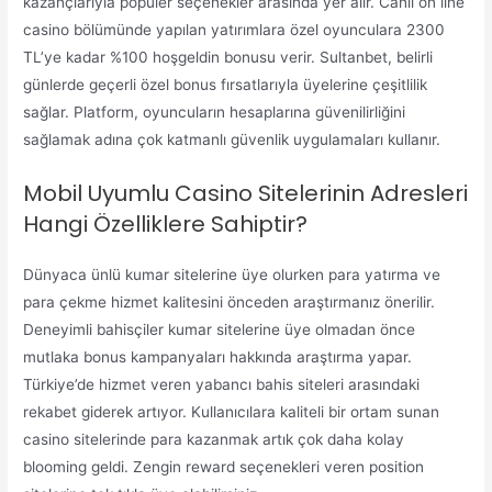
kazançlarıyla popüler seçenekler arasında yer alır. Canlı on line
casino bölümünde yapılan yatırımlara özel oyunculara 2300
TL’ye kadar %100 hoşgeldin bonusu verir. Sultanbet, belirli
günlerde geçerli özel bonus fırsatlarıyla üyelerine çeşitlilik
sağlar. Platform, oyuncuların hesaplarına güvenilirliğini
sağlamak adına çok katmanlı güvenlik uygulamaları kullanır.
Mobil Uyumlu Casino Sitelerinin Adresleri
Hangi Özelliklere Sahiptir?
Dünyaca ünlü kumar sitelerine üye olurken para yatırma ve
para çekme hizmet kalitesini önceden araştırmanız önerilir.
Deneyimli bahisçiler kumar sitelerine üye olmadan önce
mutlaka bonus kampanyaları hakkında araştırma yapar.
Türkiye’de hizmet veren yabancı bahis siteleri arasındaki
rekabet giderek artıyor. Kullanıcılara kaliteli bir ortam sunan
casino sitelerinde para kazanmak artık çok daha kolay
blooming geldi. Zengin reward seçenekleri veren position