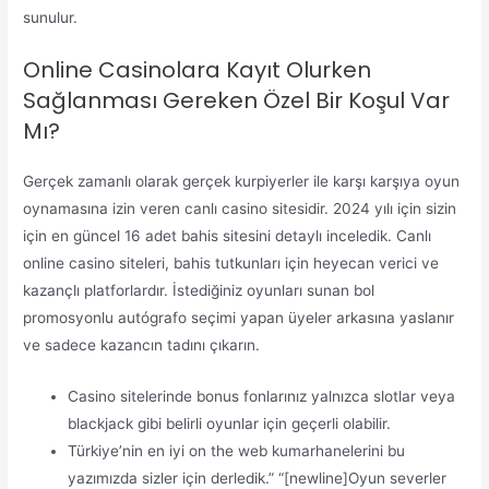
sunulur.
Online Casinolara Kayıt Olurken
Sağlanması Gereken Özel Bir Koşul Var
Mı?
Gerçek zamanlı olarak gerçek kurpiyerler ile karşı karşıya oyun
oynamasına izin veren canlı casino sitesidir. 2024 yılı için sizin
için en güncel 16 adet bahis sitesini detaylı inceledik. Canlı
online casino siteleri, bahis tutkunları için heyecan verici ve
kazançlı platforlardır. İstediğiniz oyunları sunan bol
promosyonlu autógrafo seçimi yapan üyeler arkasına yaslanır
ve sadece kazancın tadını çıkarın.
Casino sitelerinde bonus fonlarınız yalnızca slotlar veya
blackjack gibi belirli oyunlar için geçerli olabilir.
Türkiye’nin en iyi on the web kumarhanelerini bu
yazımızda sizler için derledik.” “[newline]Oyun severler