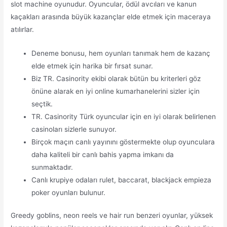
slot machine oyunudur. Oyuncular, ödül avcıları ve kanun
kaçakları arasında büyük kazançlar elde etmek için maceraya
atılırlar.
Deneme bonusu, hem oyunları tanımak hem de kazanç
elde etmek için harika bir fırsat sunar.
Biz TR. Casinority ekibi olarak bütün bu kriterleri göz
önüne alarak en iyi online kumarhanelerini sizler için
seçtik.
TR. Casinority Türk oyuncular için en iyi olarak belirlenen
casinoları sizlerle sunuyor.
Birçok maçın canlı yayınını göstermekte olup oyunculara
daha kaliteli bir canlı bahis yapma imkanı da
sunmaktadır.
Canlı krupiye odaları rulet, baccarat, blackjack empieza
poker oyunları bulunur.
Greedy goblins, neon reels ve hair run benzeri oyunlar, yüksek