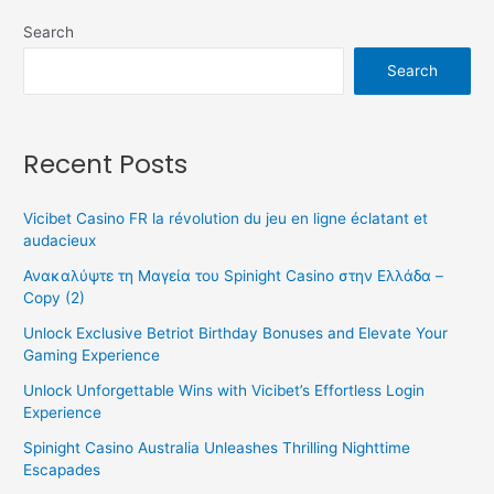
Search
Search
Recent Posts
Vicibet Casino FR la révolution du jeu en ligne éclatant et
audacieux
Ανακαλύψτε τη Μαγεία του Spinight Casino στην Ελλάδα –
Copy (2)
Unlock Exclusive Betriot Birthday Bonuses and Elevate Your
Gaming Experience
Unlock Unforgettable Wins with Vicibet’s Effortless Login
Experience
Spinight Casino Australia Unleashes Thrilling Nighttime
Escapades