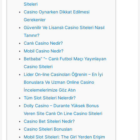
Siteleri
Casino Oynarken Dikkat Edilmesi
Gerekenler
Güvenilir Ve Lisanslı Casino Siteleri Nasıl
Tanınır?
Canlı Casino Nedir?
Mobil Casino Nedir?
Betbaba” “– Canlı Futbol Maçı Yayınlayan
Casino Siteleri
Lider On-line Casinoları Öğrenin – En İyi
Bonuslara Ve Uzman Online Casino
İncelemelerimize Göz Atın
Tüm Slot Siteleri Nelerdir?
Dolly Casino – Durante Yüksek Bonus
Veren Site Canlı On Line Casino Siteleri
Casino Bet Siteleri Nedir?
Casino Siteleri Bonusları
Mobil Slot Siteleri: The Girl Yerden Erişim