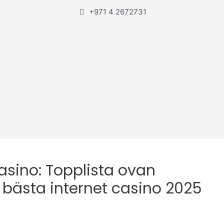
+971 4 2672731
asino: Topplista ovan
 bästa internet casino 2025