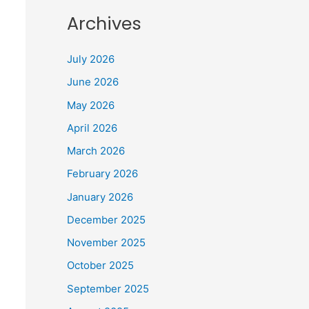
Archives
July 2026
June 2026
May 2026
April 2026
March 2026
February 2026
January 2026
December 2025
November 2025
October 2025
September 2025