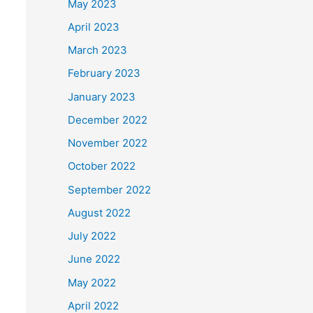
May 2023
April 2023
March 2023
February 2023
January 2023
December 2022
November 2022
October 2022
September 2022
August 2022
July 2022
June 2022
May 2022
April 2022