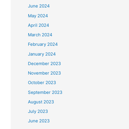
June 2024
May 2024
April 2024
March 2024
February 2024
January 2024
December 2023
November 2023
October 2023
September 2023
August 2023
July 2023
June 2023