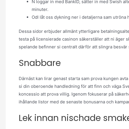
N loggar in med BankID, sätter in med Swish alte
minuter.
Odl låt oss dykning ner i detaljerna sam utröna h
Dessa sidor erbjuder allmänt ytterligare betalningsalte
testa på licensierade casinon säkerställer att ni äger s
spelande befinner si centralt därför att slingra besvä
Snabbare
Därnäst kan lirar genast starta sam prova kungen avta
si din oberoende handledning för att finn och väga S
koncessio att prova villig. Igenom fokuserar på säkerh
ihållande listor med de senaste bonusarna och kampan
Lek innan nischade smak