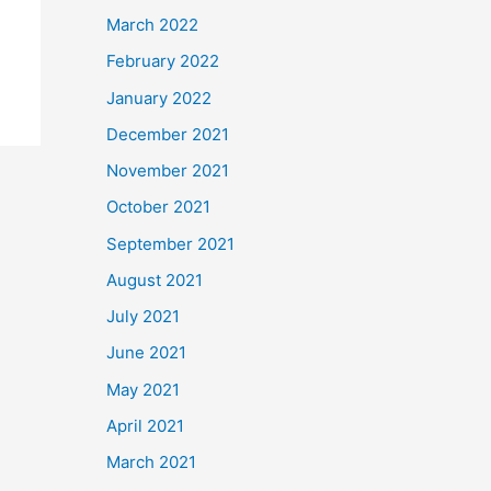
March 2022
February 2022
January 2022
December 2021
November 2021
October 2021
September 2021
August 2021
July 2021
June 2021
May 2021
April 2021
March 2021