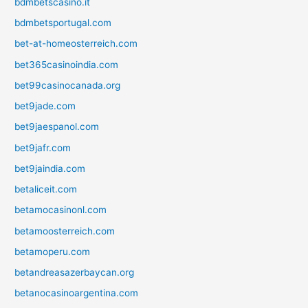
bdmbetscasino.it
bdmbetsportugal.com
bet-at-homeosterreich.com
bet365casinoindia.com
bet99casinocanada.org
bet9jade.com
bet9jaespanol.com
bet9jafr.com
bet9jaindia.com
betaliceit.com
betamocasinonl.com
betamoosterreich.com
betamoperu.com
betandreasazerbaycan.org
betanocasinoargentina.com