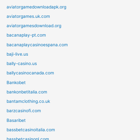
aviatorgamedownloadapk.org
aviatorgames.uk.com
aviatorgamesdownload.org
bacanaplay-pt.com
bacanaplaycasinoespana.com
baji-live.us
bally-casino.us
ballycasinocanada.com
Bankobet
bankonbetitalia.com
bantamclothing.co.uk
barzcasinofi.com
Basaribet
bassbetcasinoitalia.com
bassbetcasinopl.com