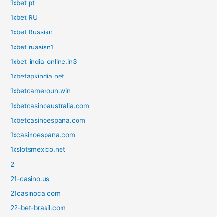
1xbet pt
1xbet RU
1xbet Russian
1xbet russian1
1xbet-india-online.in3
1xbetapkindia.net
1xbetcameroun.win
1xbetcasinoaustralia.com
1xbetcasinoespana.com
1xcasinoespana.com
1xslotsmexico.net
2
21-casino.us
21casinoca.com
22-bet-brasil.com