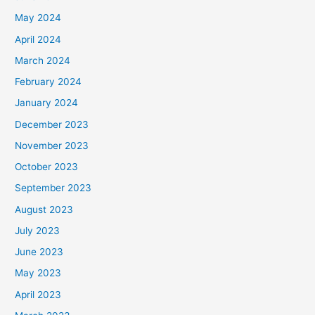
May 2024
April 2024
March 2024
February 2024
January 2024
December 2023
November 2023
October 2023
September 2023
August 2023
July 2023
June 2023
May 2023
April 2023