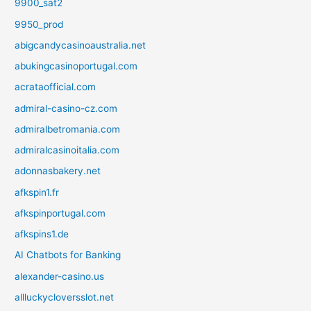
9900_sat2
9950_prod
abigcandycasinoaustralia.net
abukingcasinoportugal.com
acrataofficial.com
admiral-casino-cz.com
admiralbetromania.com
admiralcasinoitalia.com
adonnasbakery.net
afkspin1.fr
afkspinportugal.com
afkspins1.de
AI Chatbots for Banking
alexander-casino.us
allluckycloversslot.net