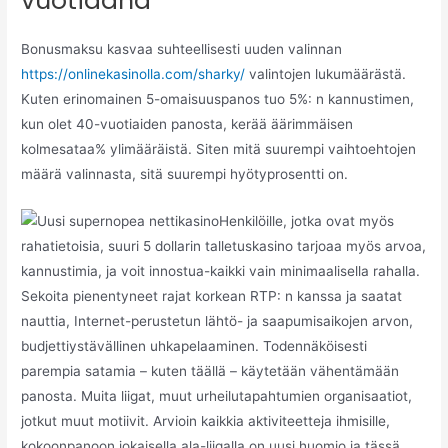
vuotiaana
Bonusmaksu kasvaa suhteellisesti uuden valinnan
https://onlinekasinolla.com/sharky/
valintojen lukumäärästä.
Kuten erinomainen 5-omaisuuspanos tuo 5%: n kannustimen,
kun olet 40-vuotiaiden panosta, kerää äärimmäisen
kolmesataa% ylimääräistä. Siten mitä suurempi vaihtoehtojen
määrä valinnasta, sitä suurempi hyötyprosentti on.
Henkilöille, jotka ovat myös
rahatietoisia, suuri 5 dollarin talletuskasino tarjoaa myös arvoa,
kannustimia, ja voit innostua-kaikki vain minimaalisella rahalla.
Sekoita pienentyneet rajat korkean RTP: n kanssa ja saatat
nauttia, Internet-perustetun lähtö- ja saapumisaikojen arvon,
budjettiystävällinen uhkapelaaminen. Todennäköisesti
parempia satamia – kuten täällä – käytetään vähentämään
panosta. Muita liigat, muut urheilutapahtumien organisaatiot,
jotkut muut motiivit. Arvioin kaikkia aktiviteetteja ihmisille,
kokoonpanoon jokaisella ala-liigalla on uusi huomio ja tässä