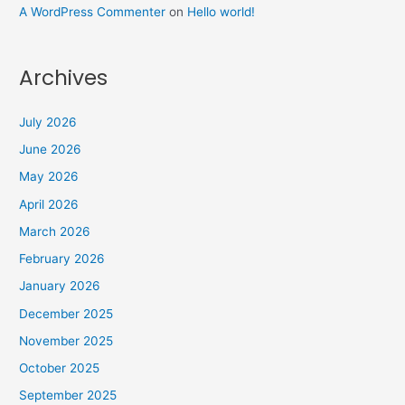
A WordPress Commenter
on
Hello world!
Archives
July 2026
June 2026
May 2026
April 2026
March 2026
February 2026
January 2026
December 2025
November 2025
October 2025
September 2025