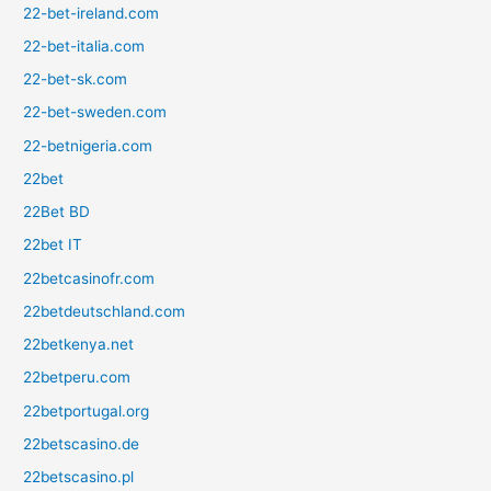
22-bet-ireland.com
22-bet-italia.com
22-bet-sk.com
22-bet-sweden.com
22-betnigeria.com
22bet
22Bet BD
22bet IT
22betcasinofr.com
22betdeutschland.com
22betkenya.net
22betperu.com
22betportugal.org
22betscasino.de
22betscasino.pl