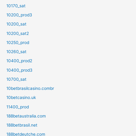
10170_sat
10200_prod3
10200_sat
10200_sat2
10250_prod
10260_sat
10400_prod2
10400_prod3
10700_sat
10betbrasilcasino.combr
10betcasino.uk
11400_prod
188betaustralia.com
188betbrasil.net
188betdeutche.com