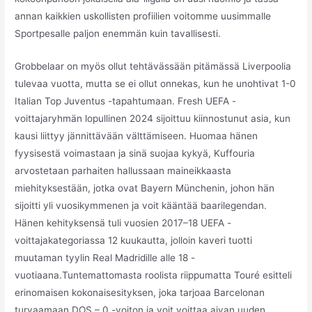
annan kaikkien uskollisten profiilien voitomme uusimmalle
Sportpesalle paljon enemmän kuin tavallisesti.
Grobbelaar on myös ollut tehtävässään pitämässä Liverpoolia
tulevaa vuotta, mutta se ei ollut onnekas, kun he unohtivat 1-0
Italian Top Juventus -tapahtumaan. Fresh UEFA -
voittajaryhmän lopullinen 2024 sijoittuu kiinnostunut asia, kun
kausi liittyy jännittävään välttämiseen. Huomaa hänen
fyysisestä voimastaan ​​ja sinä suojaa kykyä, Kuffouria
arvostetaan parhaiten hallussaan maineikkaasta
miehityksestään, jotka ovat Bayern Münchenin, johon hän
sijoitti yli vuosikymmenen ja voit kääntää baarilegendan.
Hänen kehityksensä tuli vuosien 2017–18 UEFA -
voittajakategoriassa 12 kuukautta, jolloin kaveri tuotti
muutaman tyylin Real Madridille alle 18 -
vuotiaana.Tuntemattomasta roolista riippumatta Touré esitteli
erinomaisen kokonaisesityksen, joka tarjoaa Barcelonan
turvaamaan DOS – 0 -voiton ja voit voittaa aivan uuden