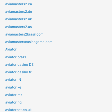
aviamasters2.ca
aviamasters2.de
aviamasters2.uk
aviamasters2.us
aviamasters2brasil.com
aviamasterscasinogame.com
Aviator
aviator brazil
aviator casino DE
aviator casino fr
aviator IN
aviator ke
aviator mz
aviator ng
aviatorbet.co.uk