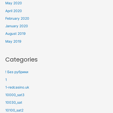
May 2020
April 2020
February 2020
January 2020
August 2019
May 2019
Categories
! Без рубрики
1
1-redcasino.uk
10000_sat3
10030_sat
10100_sat2