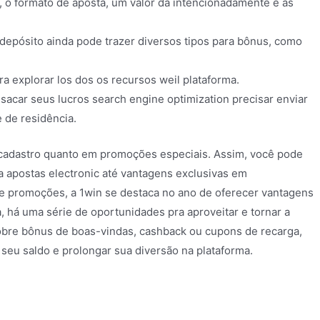
 o formato de aposta, um valor da intencionadamente e as
epósito ainda pode trazer diversos tipos para bônus, como
a explorar los dos os recursos weil plataforma.
sacar seus lucros search engine optimization precisar enviar
 de residência.
cadastro quanto em promoções especiais. Assim, você pode
ra apostas electronic até vantagens exclusivas em
e promoções, a 1win se destaca no ano de oferecer vantagens
a, há uma série de oportunidades pra aproveitar e tornar a
obre bônus de boas-vindas, cashback ou cupons de recarga,
seu saldo e prolongar sua diversão na plataforma.