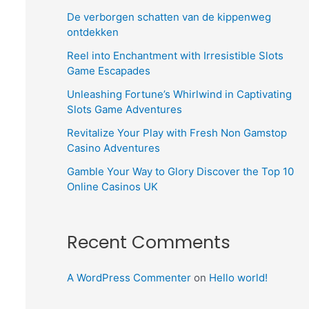
De verborgen schatten van de kippenweg
ontdekken
Reel into Enchantment with Irresistible Slots
Game Escapades
Unleashing Fortune’s Whirlwind in Captivating
Slots Game Adventures
Revitalize Your Play with Fresh Non Gamstop
Casino Adventures
Gamble Your Way to Glory Discover the Top 10
Online Casinos UK
Recent Comments
A WordPress Commenter
on
Hello world!