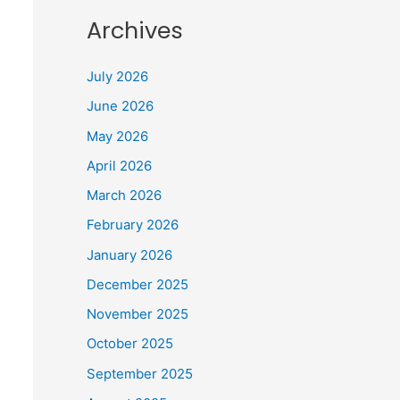
Archives
July 2026
June 2026
May 2026
April 2026
March 2026
February 2026
January 2026
December 2025
November 2025
October 2025
September 2025