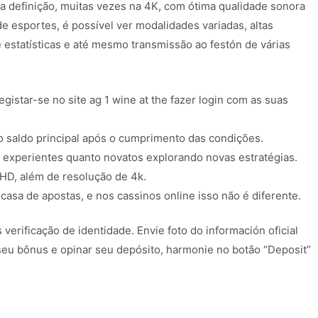
 definição, muitas vezes na 4K, com ótima qualidade sonora
e esportes, é possível ver modalidades variadas, altas
 estatísticas e até mesmo transmissão ao festón de várias
gistar-se no site ag 1 wine at the fazer login com as suas
o saldo principal após o cumprimento das condições.
s experientes quanto novatos explorando novas estratégias.
 HD, além de resolução de 4k.
 casa de apostas, e nos cassinos online isso não é diferente.
 verificação de identidade. Envie foto do información oficial
 seu bônus e opinar seu depósito, harmonie no botão “Deposit”