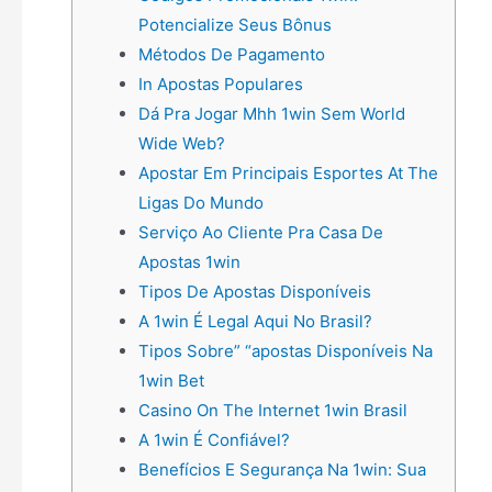
Potencialize Seus Bônus
Métodos De Pagamento
In Apostas Populares
Dá Pra Jogar Mhh 1win Sem World
Wide Web?
Apostar Em Principais Esportes At The
Ligas Do Mundo
Serviço Ao Cliente Pra Casa De
Apostas 1win
Tipos De Apostas Disponíveis
A 1win É Legal Aqui No Brasil?
Tipos Sobre” “apostas Disponíveis Na
1win Bet
Casino On The Internet 1win Brasil
A 1win É Confiável?
Benefícios E Segurança Na 1win: Sua