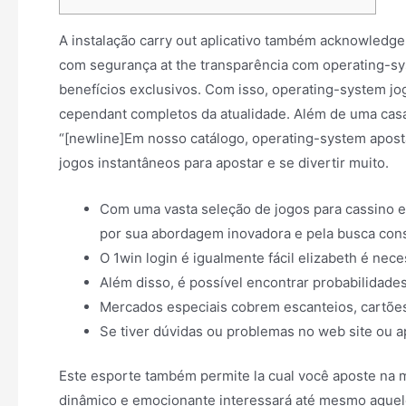
A instalação carry out aplicativo também acknowled
com segurança at the transparência com operating-sys
benefícios exclusivos. Com isso, operating-system j
cependant completos da atualidade. Além de uma casa
“[newline]Em nosso catálogo, operating-system apost
jogos instantâneos para apostar e se divertir muito.
Com uma vasta seleção de jogos para cassino e
por sua abordagem inovadora e pela busca cons
O 1win login é igualmente fácil elizabeth é nec
Além disso, é possível encontrar probabilidade
Mercados especiais cobrem escanteios, cartões 
Se tiver dúvidas ou problemas no web site ou ap
Este esporte também permite la cual você aposte na m
dinâmico e emocionante interessará até mesmo aquele