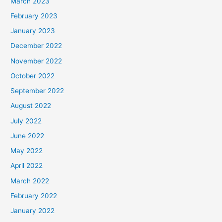
March 2023
February 2023
January 2023
December 2022
November 2022
October 2022
September 2022
August 2022
July 2022
June 2022
May 2022
April 2022
March 2022
February 2022
January 2022