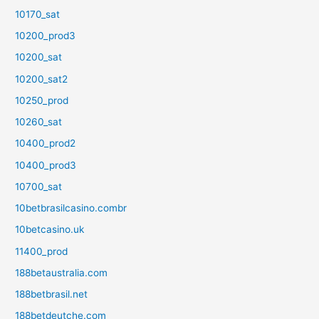
10170_sat
10200_prod3
10200_sat
10200_sat2
10250_prod
10260_sat
10400_prod2
10400_prod3
10700_sat
10betbrasilcasino.combr
10betcasino.uk
11400_prod
188betaustralia.com
188betbrasil.net
188betdeutche.com