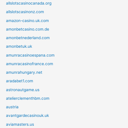
allslotscasinocanada.org
allslotscasinonz.com
amazon-casino.uk.com
amonbetcasino.com.de
amonbetnederland.com
amonbetuk.uk
amunracasinoespana.com
amunracasinofrance.com
amunrahungary.net
aradabet1.com
astronautgame.us
atelierclementhbm.com
austria
avantgardecasinouk.uk
aviamasters.us