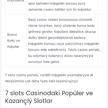
Doðrulama
spor bahisleri hoþgeldin bonusu ayný
zamanda casino ödülleri için ön koþuldur.
Bazý casino siteleri bonusunuzu otomatik
olarak tanýrken, bazý sitelerde bonus kodu
girilmesi gerekir. Koþullarý dikkatlice okuyup
Bonus
doðru iþlemi gerçekleþtirerek bedava
Kodu ve
hoþgeldin bonusu veya yatýrýmsýz hoþgeldin
Koþullar
bonusu elde edebilirsiniz. 7slots casino portalý,
bu adýmlarý kullanýcý dostu tasarýmýyla
sorunsuz hale getirir.
7 slots casino portalý, verdiði hoþgeldin avantajlarýyla ilk
deneyiminizi çok daha fazla ödül kazanýrsýnýz.
7 slots Casinodaki Popüler ve
Kazançlý Slotlar