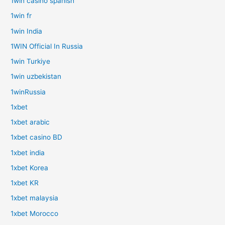
1win casino spanish
1win fr
1win India
1WIN Official In Russia
1win Turkiye
1win uzbekistan
1winRussia
1xbet
1xbet arabic
1xbet casino BD
1xbet india
1xbet Korea
1xbet KR
1xbet malaysia
1xbet Morocco