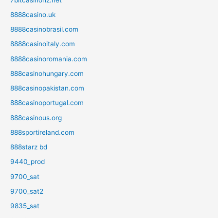
8888casino.uk
8888casinobrasil.com
8888casinoitaly.com
8888casinoromania.com
888casinohungary.com
888casinopakistan.com
888casinoportugal.com
888casinous.org
888sportireland.com
888starz bd
9440_prod
9700_sat
9700_sat2
9835_sat