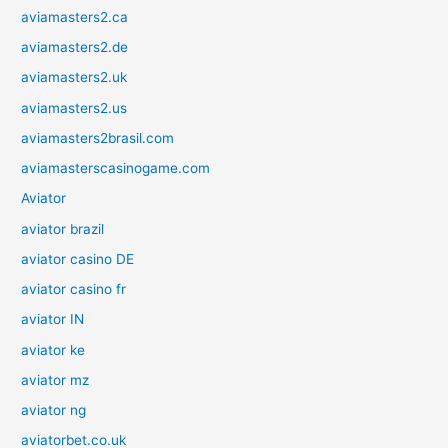
aviamasters2.ca
aviamasters2.de
aviamasters2.uk
aviamasters2.us
aviamasters2brasil.com
aviamasterscasinogame.com
Aviator
aviator brazil
aviator casino DE
aviator casino fr
aviator IN
aviator ke
aviator mz
aviator ng
aviatorbet.co.uk