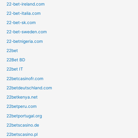
22-bet-ireland.com
22-bet-italia.com
22-bet-sk.com
22-bet-sweden.com
22-betnigeria.com
22bet
22Bet BD
22bet IT
22betcasinofr.com
22betdeutschland.com
22betkenya.net
22betperu.com
22betportugal.org
22betscasino.de
22betscasino.pl