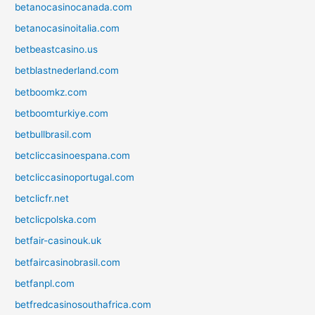
betanocasinocanada.com
betanocasinoitalia.com
betbeastcasino.us
betblastnederland.com
betboomkz.com
betboomturkiye.com
betbullbrasil.com
betcliccasinoespana.com
betcliccasinoportugal.com
betclicfr.net
betclicpolska.com
betfair-casinouk.uk
betfaircasinobrasil.com
betfanpl.com
betfredcasinosouthafrica.com