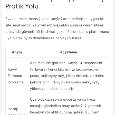
Pratik Yolu
Evvela, resmi lisanslý ve kullanýcýlarca beðenilen uygun bir
site seçilmelidir. Yatýrýmsýz hoþgeldin bonusu veren siteler
arasýnda güvenilirliði ile dikkat çeken 7 slots bahis platformuna
üye olarak oyun deneyiminize baþlayabilirsiniz.
Adým
Açýklama
Ana menüde görünen “Kayýt Ol” seçeneðini
Kayýt
týklayarak kendi bilgilerinizi (ad, soyad, e-
Formunu
posta, kullanýcý adý, þifre) eksiksiz ve doðru
Doldurma
þekilde girin. Yanlýþ veri bonus hakkýnýzý
yitirmeye nedeni oluþabilir.
Üye olduktan sonra e-posta ya da kýsa
mesajla gönderilen onay adýmýný geçerek
Hesap
hesabýnýzý aktif duruma getirin. Bu iþlem