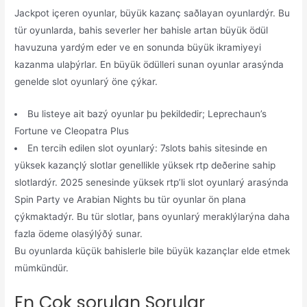
Jackpot içeren oyunlar, büyük kazanç saðlayan oyunlardýr. Bu
tür oyunlarda, bahis severler her bahisle artan büyük ödül
havuzuna yardým eder ve en sonunda büyük ikramiyeyi
kazanma ulaþýrlar. En büyük ödülleri sunan oyunlar arasýnda
genelde slot oyunlarý öne çýkar.
Bu listeye ait bazý oyunlar þu þekildedir; Leprechaun’s
Fortune ve Cleopatra Plus
En tercih edilen slot oyunlarý: 7slots bahis sitesinde en
yüksek kazançlý slotlar genellikle yüksek rtp deðerine sahip
slotlardýr. 2025 senesinde yüksek rtp’li slot oyunlarý arasýnda
Spin Party ve Arabian Nights bu tür oyunlar ön plana
çýkmaktadýr. Bu tür slotlar, þans oyunlarý meraklýlarýna daha
fazla ödeme olasýlýðý sunar.
Bu oyunlarda küçük bahislerle bile büyük kazançlar elde etmek
mümkündür.
En Çok sorulan Sorular