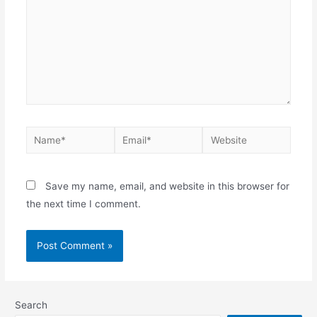
Save my name, email, and website in this browser for
the next time I comment.
Search