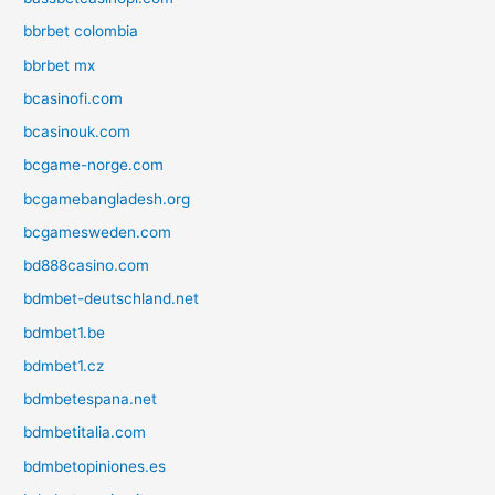
bbrbet colombia
bbrbet mx
bcasinofi.com
bcasinouk.com
bcgame-norge.com
bcgamebangladesh.org
bcgamesweden.com
bd888casino.com
bdmbet-deutschland.net
bdmbet1.be
bdmbet1.cz
bdmbetespana.net
bdmbetitalia.com
bdmbetopiniones.es