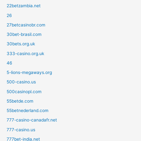
22betzambia.net
26
27betcasinobr.com
30bet-brasil.com
30bets.org.uk
333-casino.org.uk
46
5-lions-megaways.org
500-casino.us
500casinopl.com
55betde.com
55betnederland.com
777-casino-canadafr.net
777-casino.us
777bet-india.net