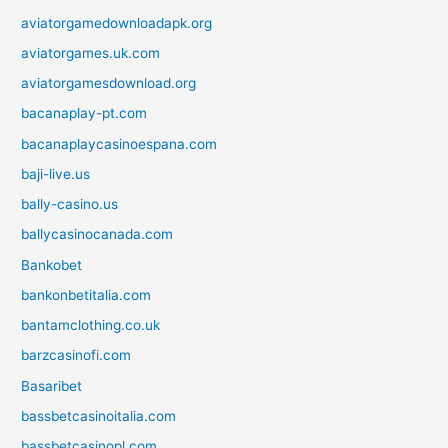
aviatorgamedownloadapk.org
aviatorgames.uk.com
aviatorgamesdownload.org
bacanaplay-pt.com
bacanaplaycasinoespana.com
baji-live.us
bally-casino.us
ballycasinocanada.com
Bankobet
bankonbetitalia.com
bantamclothing.co.uk
barzcasinofi.com
Basaribet
bassbetcasinoitalia.com
bassbetcasinopl.com