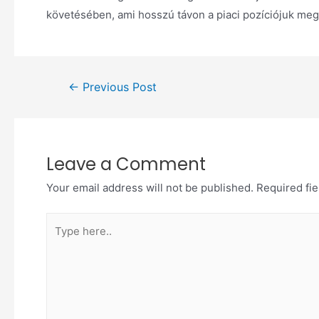
követésében, ami hosszú távon a piaci pozíciójuk meg
←
Previous Post
Leave a Comment
Your email address will not be published.
Required fi