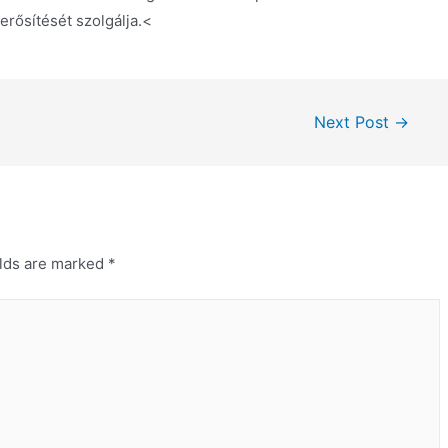
erősítését szolgálja.<
Next Post
→
elds are marked
*