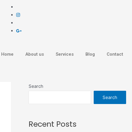
Home
About us
Services
Blog
Contact
Search
Search
Recent Posts