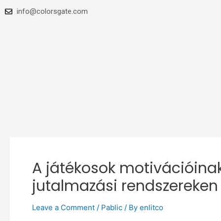
info@colorsgate.com
A játékosok motivációina
jutalmazási rendszereken 
Leave a Comment
/
Pablic
/ By
enlitco