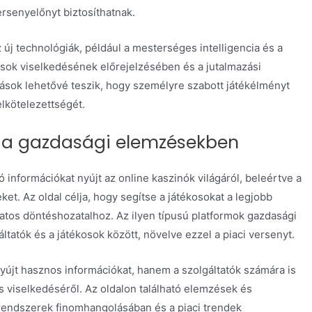
rsenyelőnyt biztosíthatnak.
új technológiák, például a mesterséges intelligencia és a
osok viselkedésének előrejelzésében és a jutalmazási
tások lehetővé teszik, hogy személyre szabott játékélményt
elkötelezettségét.
e a gazdasági elemzésekben
 információkat nyújt az online kaszinók világáról, beleértve a
et. Az oldal célja, hogy segítse a játékosokat a legjobb
datos döntéshozatalhoz. Az ilyen típusú platformok gazdasági
ltatók és a játékosok között, növelve ezzel a piaci versenyt.
újt hasznos információkat, hanem a szolgáltatók számára is
és viselkedéséről. Az oldalon található elemzések és
i rendszerek finomhangolásában és a piaci trendek