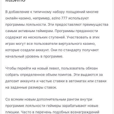
В добавление к типичному набору поощрений многие
онлайн-казино, например, azino 777 используют
программы лояльности. Эти предоставляют преимущества
самым активным геймерам. Программы преданности
содержат из нескольких ступеней. Участвовать в этих
играх могут все пользователи виртуального казино,
которые создали аккаунт. Они по стандарту получают
начальный уровень в программе.
Чтобы перейти на новый левел, пользователь обязан
собрать определенное объем поинтов. Эти выдаются за
депозит аккаунта и частые ставки в автоматах или ставки
на заданные размеры ставок.
Со всяким новым дополнительным рангом внутри
программе лояльности геймеры зарабатывают новые
плюшки. Часто в перечень подобных вознаграждений