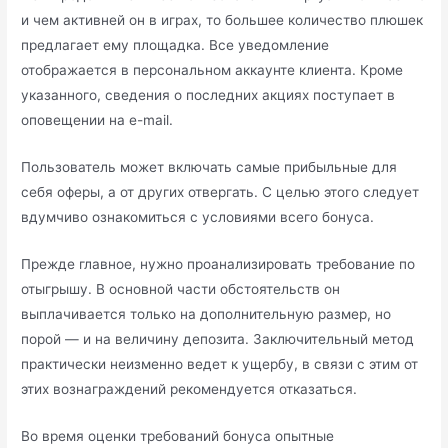
и чем активней он в играх, то большее количество плюшек
предлагает ему площадка. Все уведомление
отображается в персональном аккаунте клиента. Кроме
указанного, сведения о последних акциях поступает в
оповещении на e-mail.
Пользователь может включать самые прибыльные для
себя оферы, а от других отвергать. С целью этого следует
вдумчиво ознакомиться с условиями всего бонуса.
Прежде главное, нужно проанализировать требование по
отыгрышу. В основной части обстоятельств он
выплачивается только на дополнительную размер, но
порой — и на величину депозита. Заключительный метод
практически неизменно ведет к ущербу, в связи с этим от
этих вознаграждений рекомендуется отказаться.
Во время оценки требований бонуса опытные