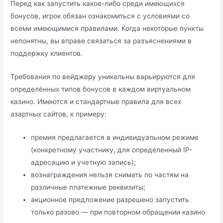
Перед как запустить какое-либо среди имеющихся
бонусов, игрок обязан ознакомиться с условиями со
всеми имеющимися правилами. Когда некоторые пункты
непонятны, вы вправе связаться за разъяснениями в
поддержку клиентов.
Требования по вейджеру уникальны варьируются для
определённых типов бонусов в каждом виртуальном
казино. Имеются и стандартные правила для всех
азартных сайтов, к примеру:
премия предлагается в индивидуальном режиме
(конкретному участнику, для определенный IP-
адресацию и учетную запись);
вознаграждения нельзя снимать по частям на
различные платежные реквизиты;
акционное предложение разрешено запустить
только разово — при повторном обращении казино