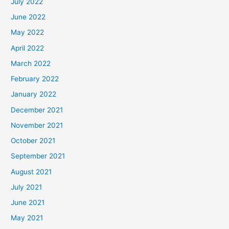
July 2022
June 2022
May 2022
April 2022
March 2022
February 2022
January 2022
December 2021
November 2021
October 2021
September 2021
August 2021
July 2021
June 2021
May 2021