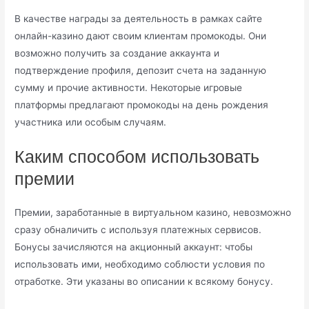
В качестве награды за деятельность в рамках сайте
онлайн-казино дают своим клиентам промокоды. Они
возможно получить за создание аккаунта и
подтверждение профиля, депозит счета на заданную
сумму и прочие активности. Некоторые игровые
платформы предлагают промокоды на день рождения
участника или особым случаям.
Каким способом использовать
премии
Премии, заработанные в виртуальном казино, невозможно
сразу обналичить с используя платежных сервисов.
Бонусы зачисляются на акционный аккаунт: чтобы
использовать ими, необходимо соблюсти условия по
отработке. Эти указаны во описании к всякому бонусу.