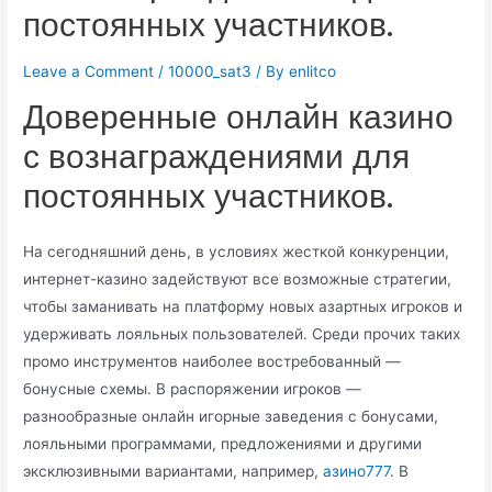
постоянных участников.
Leave a Comment
/
10000_sat3
/ By
enlitco
Доверенные онлайн казино
с вознаграждениями для
постоянных участников.
На сегодняшний день, в условиях жесткой конкуренции,
интернет-казино задействуют все возможные стратегии,
чтобы заманивать на платформу новых азартных игроков и
удерживать лояльных пользователей. Среди прочих таких
промо инструментов наиболее востребованный —
бонусные схемы. В распоряжении игроков —
разнообразные онлайн игорные заведения с бонусами,
лояльными программами, предложениями и другими
эксклюзивными вариантами, например,
азино777
. В