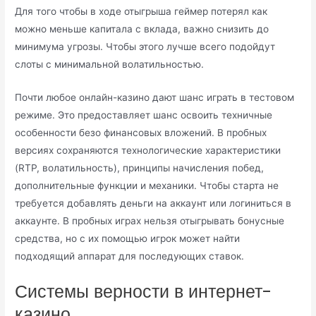
Для того чтобы в ходе отыгрыша геймер потерял как
можно меньше капитала с вклада, важно снизить до
минимума угрозы. Чтобы этого лучше всего подойдут
слоты с минимальной волатильностью.
Почти любое онлайн-казино дают шанс играть в тестовом
режиме. Это предоставляет шанс освоить техничные
особенности безо финансовых вложений. В пробных
версиях сохраняются технологические характеристики
(RTP, волатильность), принципы начисления побед,
дополнительные функции и механики. Чтобы старта не
требуется добавлять деньги на аккаунт или логиниться в
аккаунте. В пробных играх нельзя отыгрывать бонусные
средства, но с их помощью игрок может найти
подходящий аппарат для последующих ставок.
Системы верности в интернет-
казино