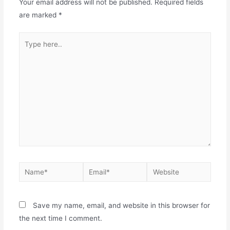
Your email address will not be published.
Required fields
are marked
*
Save my name, email, and website in this browser for
the next time I comment.