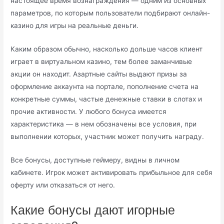
настоящее время вознаграждения — одним из основных
параметров, по которым пользователи подбирают онлайн-
казино для игры на реальные деньги.
Каким образом обычно, насколько дольше часов клиент
играет в виртуальном казино, тем более заманчивые
акции он находит. Азартные сайты выдают призы за
оформление аккаунта на портале, пополнение счета на
конкретные суммы, частые денежные ставки в слотах и
прочие активности. У любого бонуса имеется
характеристика — в нем обозначены все условия, при
выполнении которых, участник может получить награду.
Все бонусы, доступные геймеру, видны в личном
кабинете. Игрок может активировать прибыльное для себя
оферту или отказаться от него.
Какие бонусы дают игорные