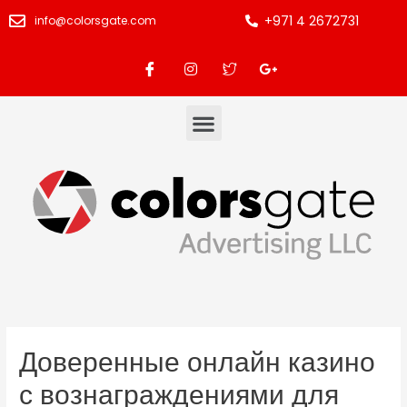
+971 4 2672731
info@colorsgate.com
Доверенные онлайн казино
с вознаграждениями для