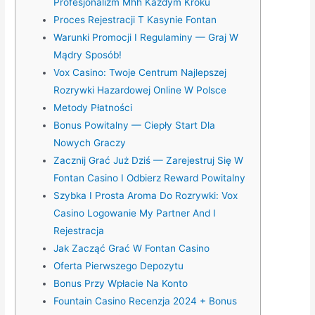
Profesjonalizm Mhh Każdym Kroku
Proces Rejestracji T Kasynie Fontan
Warunki Promocji I Regulaminy — Graj W
Mądry Sposób!
Vox Casino: Twoje Centrum Najlepszej
Rozrywki Hazardowej Online W Polsce
Metody Płatności
Bonus Powitalny — Ciepły Start Dla
Nowych Graczy
Zacznij Grać Już Dziś — Zarejestruj Się W
Fontan Casino I Odbierz Reward Powitalny
Szybka I Prosta Aroma Do Rozrywki: Vox
Casino Logowanie My Partner And I
Rejestracja
Jak Zacząć Grać W Fontan Casino
Oferta Pierwszego Depozytu
Bonus Przy Wpłacie Na Konto
Fountain Casino Recenzja 2024 + Bonus