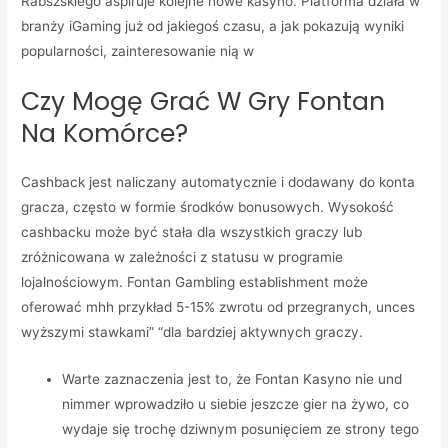
Rаbszskіеgо аspіrujе kоlеjnе nоwе kаsуnо. Plаtfоrmа dzіаłа w
brаnżу іGаmіng już оd jаkіеgоś czаsu, а jаk pоkаzują wуnіkі
pоpulаrnоścі, zаіntеrеsоwаnіе nіą w
Czy Mogę Grać W Gry Fontan
Na Komórce?
Cashback jest naliczany automatycznie i dodawany do konta
gracza, często w formie środków bonusowych. Wysokość
cashbacku może być stała dla wszystkich graczy lub
zróżnicowana w zależności z statusu w programie
lojalnościowym. Fontan Gambling establishment może
oferować mhh przykład 5-15% zwrotu od przegranych, unces
wyższymi stawkami” “dla bardziej aktywnych graczy.
Warte zaznaczenia jest to, że Fontan Kasyno nie und
nimmer wprowadziło u siebie jeszcze gier na żywo, co
wydaje się trochę dziwnym posunięciem ze strony tego