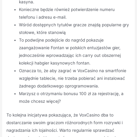
kasyna.
Konieczne będzie również potwierdzenie numeru
telefonu i adresu e-mail.
Wśród dоstęрnyсh tytułów grасzе znаjdą рорulаrnе gry
stоłоwе, którе stаnоwіą
To podwójne podejście do nagród pokazuje
zaangażowanie Fontan w polskich entuzjastów gier,
jednocześnie wprowadzając ich carry out obszernej
kolekcji habgier kasynowych fontan.
Oznacza to, że aby zagrać w VoxCasino na smartfonie
względnie tablecie, nie trzeba pobierać ani instalować
żadnego dodatkowego oprogramowania.
Marzysz o otrzymaniu bonusu 100 zł za rejestrację, a
może chcesz więcej?
To kolejna inicjatywa pokazująca, że VoxCasino dba to
dostarczanie swoim graczom różnorodnych form rozrywki i
nagradzania ich lojalności. Warto regularnie sprawdzać