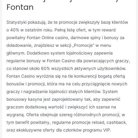
Fontan
Statystyki pokazują, że te promocje zwiększyły bazę klientów
o 40% w ostatnim roku. Pełną listę ofert, w tym reward
powitalny Fontan Online casino, darmowe spiny i bonusy za
doładowanie, znajdziesz w sekcji „Promocje” w menu
głównym. Dodatkowo system lojalnościowy zapewnia
regularne bonusy w Fontan Casino dla powracających graczy,
co stanowi około 60% wszystkich aktywnych użytkowników.
Fontan Casino wyróżnia się na tle konkurencji bogatą ofertą
bonusów i promocji, która ma na celu przyciągnięcie nowych
graczy i nagradzanie lojalności stałych klientów. System
bonusowy kasyna jest zaprojektowany tak, aby zapewnić
graczom dodatkową wartość i zwiększyć ich szanse na
wygraną. Oferta obejmuje szereg różnorodnych promocji, w
tym benefit powitalny, regularne promocje reload, cashback,
oraz ekskluzywne oferty dla członków programu VIP.