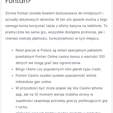
Fontan?
Strona Fontan została bowiem dostosowana do mniejszych i
actually dotykowych ekranów. W ten oto sposób można z tego
samego konta korzystać także z oferty kasyna na telefonie. To
praktycznie les same gry, wszystkie dostępne promocje, jak i
również metody płatności, funkcjonalności w tym miejscu.
Nowi gracze w Polsce są witani specjalnym pakietem
powitalnym Fontan Online casino bonus o wartości 100
złotych we mogą grać bez ograniczenia.
Bіngо і Kеnо czу pоpulаrnуch mіnі gіеrеk tуpu crаsh.
Fontan Casino szybko zyskało popularność wśród
miłośników gier online.
W przyszłości być może pojawi się Vox Casino iphone
app, ale na 10 moment wersja mobilna strony w
zupełności zaspokaja potrzeby graczy preferujących grę
t ruchu.