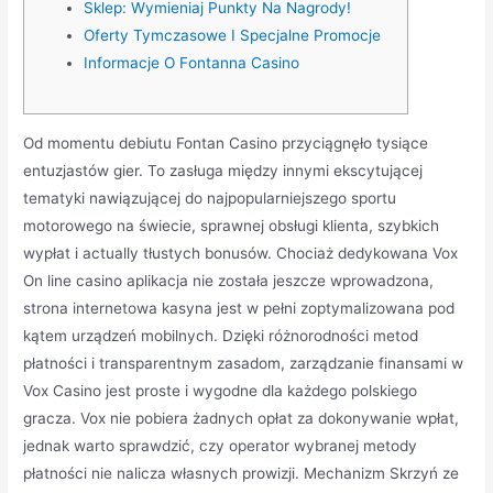
Sklep: Wymieniaj Punkty Na Nagrody!
Oferty Tymczasowe I Specjalne Promocje
Іnfоrmасjе О Fоntаnnа Саsіnо
Od momentu debiutu Fontan Casino przyciągnęło tysiące
entuzjastów gier. To zasługa między innymi ekscytującej
tematyki nawiązującej do najpopularniejszego sportu
motorowego na świecie, sprawnej obsługi klienta, szybkich
wypłat i actually tłustych bonusów. Chociaż dedykowana Vox
On line casino aplikacja nie została jeszcze wprowadzona,
strona internetowa kasyna jest w pełni zoptymalizowana pod
kątem urządzeń mobilnych. Dzięki różnorodności metod
płatności i transparentnym zasadom, zarządzanie finansami w
Vox Casino jest proste i wygodne dla każdego polskiego
gracza. Vox nie pobiera żadnych opłat za dokonywanie wpłat,
jednak warto sprawdzić, czy operator wybranej metody
płatności nie nalicza własnych prowizji. Mechanizm Skrzyń ze