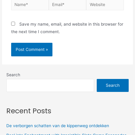
Save my name, email, and website in this browser for
the next time I comment.
Search
Search
Recent Posts
De verborgen schatten van de kippenweg ontdekken