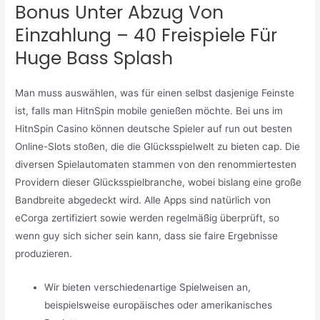
Bonus Unter Abzug Von
Einzahlung – 40 Freispiele Für
Huge Bass Splash
Man muss auswählen, was für einen selbst dasjenige Feinste
ist, falls man HitnSpin mobile genießen möchte. Bei uns im
HitnSpin Casino können deutsche Spieler auf run out besten
Online-Slots stoßen, die die Glücksspielwelt zu bieten cap. Die
diversen Spielautomaten stammen von den renommiertesten
Providern dieser Glücksspielbranche, wobei bislang eine große
Bandbreite abgedeckt wird. Alle Apps sind natürlich von
eCorga zertifiziert sowie werden regelmäßig überprüft, so
wenn guy sich sicher sein kann, dass sie faire Ergebnisse
produzieren.
Wir bieten verschiedenartige Spielweisen an,
beispielsweise europäisches oder amerikanisches