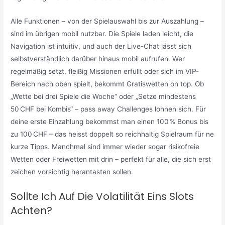
Alle Funktionen – von der Spielauswahl bis zur Auszahlung –
sind im übrigen mobil nutzbar. Die Spiele laden leicht, die
Navigation ist intuitiv, und auch der Live-Chat lässt sich
selbstverständlich darüber hinaus mobil aufrufen. Wer
regelmäßig setzt, fleißig Missionen erfüllt oder sich im VIP-
Bereich nach oben spielt, bekommt Gratiswetten on top. Ob
„Wette bei drei Spiele die Woche“ oder „Setze mindestens
50 CHF bei Kombis“ – pass away Challenges lohnen sich. Für
deine erste Einzahlung bekommst man einen 100 % Bonus bis
zu 100 CHF – das heisst doppelt so reichhaltig Spielraum für ne
kurze Tipps. Manchmal sind immer wieder sogar risikofreie
Wetten oder Freiwetten mit drin – perfekt für alle, die sich erst
zeichen vorsichtig herantasten sollen.
Sollte Ich Auf Die Volatilität Eins Slots
Achten?