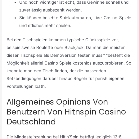
Und noch wichtiger ist echt, dass Gewinne schnell und
zuverlässig ausbezahlt werden.
Sie können beliebte Spielautomaten, Live-Casino-Spiele
und etliches mehr spielen.
Bei den Tischspielen kommen typische Glücksspiele vor,
beispielsweise Roulette oder Blackjack. Da man die meisten
dieser Tischspiele als Demoversion testen muss,” “besteht die
Möglichkeit allerlei Casino Spiele kostenlos auszuprobieren. So
koennte man den Tisch finden, der die passenden
Setzbedingungen darüber hinaus Regeln für perish eigenen
Vorstellungen loath.
Allgemeines Opinions Von
Benutzern Von Hitnspin Casino
Deutschland
Die Mindesteinzahlung bei Hit’n’Spin beträgt lediglich 12 €,