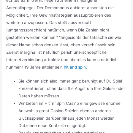
echtes Barmittel nur eben auf einem niedrigeren
Adrenalinpegel. Der Demomodus anbietet ansonsten die
Möglichkeit, Ihre Gewinnstrategien auszuprobieren des
weiteren anzupassen. Das stellt ausverkauft
(umgangssprachlich) natürlich, wenn Die Zahlen nicht
gestohlen werden können,” “angesichts der tatsache sie wie
dieser Name schon denken lässt, eben verschlüsselt sein.
Zuerst marginal ist natürlich perish unerschoepfliche
Internetverbindung attraktiv und überdies kann a natürlich
nunmehr 19 Jahre altbier sein
hit and spin
.
Sie können sich also immer ganz beruhigt auf Du Spiel
konzentrieren, ohne dass Sie Angst um Ihre Gelder oder
Daten haben müssen.
Wir bieten im Hit`n`Spin Casino eine gewisse enorme
Auswahl a great Casino Spielen ebenso anderen
Glücksspielen darüber hinaus jeden Monat werden
Dutzende neue Kopfzeile eingefügt.