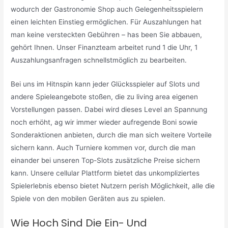
wodurch der Gastronomie Shop auch Gelegenheitsspielern
einen leichten Einstieg ermöglichen. Für Auszahlungen hat
man keine versteckten Gebühren – has been Sie abbauen,
gehört Ihnen. Unser Finanzteam arbeitet rund 1 die Uhr, 1
Auszahlungsanfragen schnellstmöglich zu bearbeiten.
Bei uns im Hitnspin kann jeder Glücksspieler auf Slots und
andere Spieleangebote stoßen, die zu living area eigenen
Vorstellungen passen. Dabei wird dieses Level an Spannung
noch erhöht, ag wir immer wieder aufregende Boni sowie
Sonderaktionen anbieten, durch die man sich weitere Vorteile
sichern kann. Auch Turniere kommen vor, durch die man
einander bei unseren Top-Slots zusätzliche Preise sichern
kann. Unsere cellular Plattform bietet das unkompliziertes
Spielerlebnis ebenso bietet Nutzern perish Möglichkeit, alle die
Spiele von den mobilen Geräten aus zu spielen.
Wie Hoch Sind Die Ein- Und