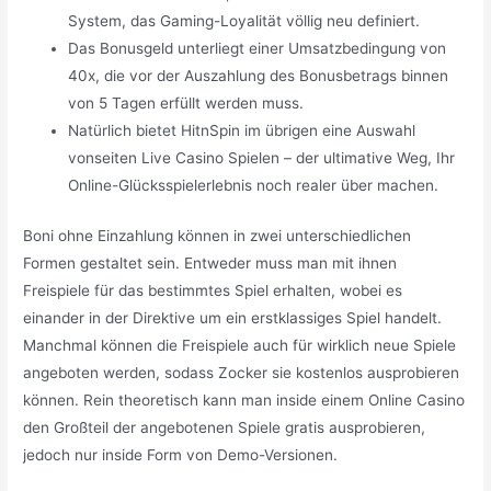
System, das Gaming-Loyalität völlig neu definiert.
Das Bonusgeld unterliegt einer Umsatzbedingung von
40x, die vor der Auszahlung des Bonusbetrags binnen
von 5 Tagen erfüllt werden muss.
Natürlich bietet HitnSpin im übrigen eine Auswahl
vonseiten Live Casino Spielen – der ultimative Weg, Ihr
Online-Glücksspielerlebnis noch realer über machen.
Boni ohne Einzahlung können in zwei unterschiedlichen
Formen gestaltet sein. Entweder muss man mit ihnen
Freispiele für das bestimmtes Spiel erhalten, wobei es
einander in der Direktive um ein erstklassiges Spiel handelt.
Manchmal können die Freispiele auch für wirklich neue Spiele
angeboten werden, sodass Zocker sie kostenlos ausprobieren
können. Rein theoretisch kann man inside einem Online Casino
den Großteil der angebotenen Spiele gratis ausprobieren,
jedoch nur inside Form von Demo-Versionen.