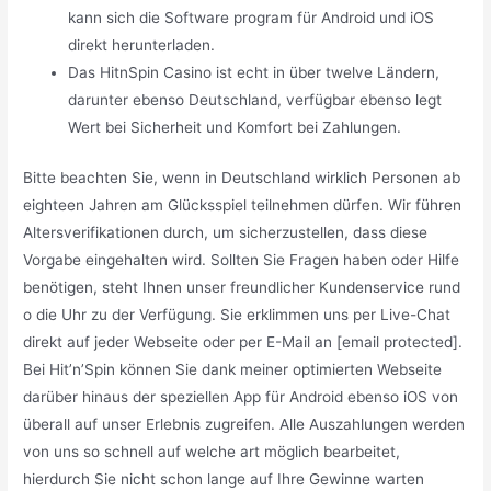
kann sich die Software program für Android und iOS
direkt herunterladen.
Das HitnSpin Casino ist echt in über twelve Ländern,
darunter ebenso Deutschland, verfügbar ebenso legt
Wert bei Sicherheit und Komfort bei Zahlungen.
Bitte beachten Sie, wenn in Deutschland wirklich Personen ab
eighteen Jahren am Glücksspiel teilnehmen dürfen. Wir führen
Altersverifikationen durch, um sicherzustellen, dass diese
Vorgabe eingehalten wird. Sollten Sie Fragen haben oder Hilfe
benötigen, steht Ihnen unser freundlicher Kundenservice rund
o die Uhr zu der Verfügung. Sie erklimmen uns per Live-Chat
direkt auf jeder Webseite oder per E-Mail an [email protected].
Bei Hit’n’Spin können Sie dank meiner optimierten Webseite
darüber hinaus der speziellen App für Android ebenso iOS von
überall auf unser Erlebnis zugreifen. Alle Auszahlungen werden
von uns so schnell auf welche art möglich bearbeitet,
hierdurch Sie nicht schon lange auf Ihre Gewinne warten