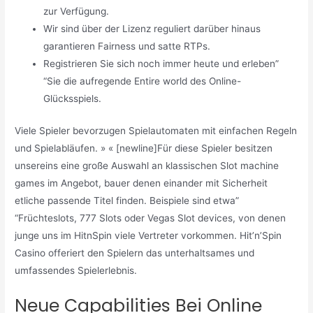
zur Verfügung.
Wir sind über der Lizenz reguliert darüber hinaus
garantieren Fairness und satte RTPs.
Registrieren Sie sich noch immer heute und erleben”
“Sie die aufregende Entire world des Online-
Glücksspiels.
Viele Spieler bevorzugen Spielautomaten mit einfachen Regeln
und Spielabläufen. » « [newline]Für diese Spieler besitzen
unsereins eine große Auswahl an klassischen Slot machine
games im Angebot, bauer denen einander mit Sicherheit
etliche passende Titel finden. Beispiele sind etwa”
“Früchteslots, 777 Slots oder Vegas Slot devices, von denen
junge uns im HitnSpin viele Vertreter vorkommen. Hit’n’Spin
Casino offeriert den Spielern das unterhaltsames und
umfassendes Spielerlebnis.
Neue Capabilities Bei Online