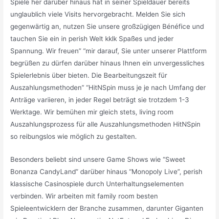
Spiele her darüber hinaus hat in seiner Spieldauer bereits
unglaublich viele Visits hervorgebracht. Melden Sie sich
gegenwärtig an, nutzen Sie unsere großzügigen Bénéfice und
tauchen Sie ein in perish Welt kklk Spaßes und jeder
Spannung. Wir freuen” “mir darauf, Sie unter unserer Plattform
begrüßen zu dürfen darüber hinaus Ihnen ein unvergessliches
Spielerlebnis über bieten. Die Bearbeitungszeit für
Auszahlungsmethoden” “HitNSpin muss je je nach Umfang der
Anträge variieren, in jeder Regel beträgt sie trotzdem 1-3
Werktage. Wir bemühen mir gleich stets, living room
Auszahlungsprozess für alle Auszahlungsmethoden HitNSpin
so reibungslos wie möglich zu gestalten.
Besonders beliebt sind unsere Game Shows wie “Sweet
Bonanza CandyLand” darüber hinaus “Monopoly Live”, perish
klassische Casinospiele durch Unterhaltungselementen
verbinden. Wir arbeiten mit family room besten
Spieleentwicklern der Branche zusammen, darunter Giganten