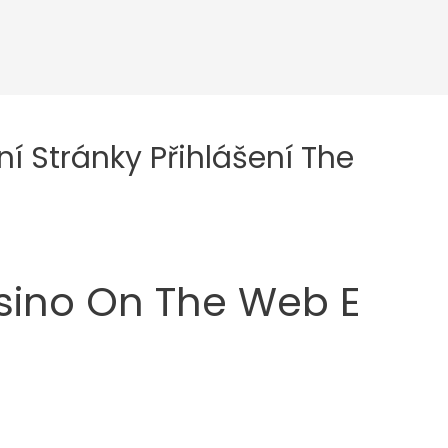
ní Stránky Přihlášení The
sino On The Web E