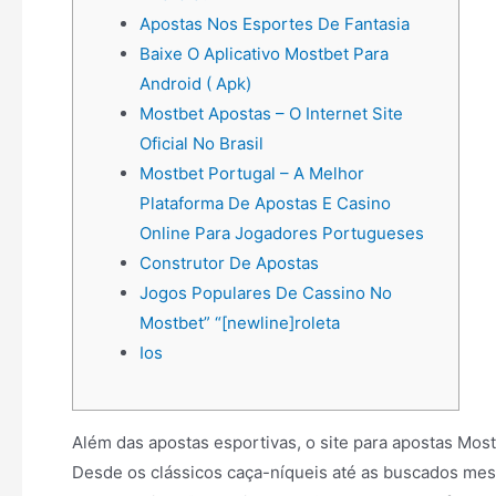
Apostas Nos Esportes De Fantasia
Baixe O Aplicativo Mostbet Para
Android ( Apk)
Mostbet Apostas – O Internet Site
Oficial No Brasil
Mostbet Portugal – A Melhor
Plataforma De Apostas E Casino
Online Para Jogadores Portugueses
Construtor De Apostas
Jogos Populares De Cassino No
Mostbet” “[newline]roleta
Ios
Além das apostas esportivas, o site para apostas M
Desde os clássicos caça-níqueis até as buscados mes