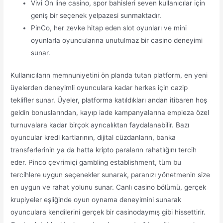
Vivi On line casino, spor bahisleri seven kullanıcılar için
geniş bir seçenek yelpazesi sunmaktadır.
PinCo, her zevke hitap eden slot oyunları ve mini
oyunlarla oyuncularına unutulmaz bir casino deneyimi
sunar.
Kullanıcıların memnuniyetini ön planda tutan platform, en yeni
üyelerden deneyimli oyunculara kadar herkes için cazip
teklifler sunar. Üyeler, platforma katıldıkları andan itibaren hoş
geldin bonuslarından, kayıp iade kampanyalarına empieza özel
turnuvalara kadar birçok ayrıcalıktan faydalanabilir. Bazı
oyuncular kredi kartlarının, dijital cüzdanların, banka
transferlerinin ya da hatta kripto paraların rahatlığını tercih
eder. Pinco çevrimiçi gambling establishment, tüm bu
tercihlere uygun seçenekler sunarak, paranızı yönetmenin size
en uygun ve rahat yolunu sunar. Canlı casino bölümü, gerçek
krupiyeler eşliğinde oyun oynama deneyimini sunarak
oyunculara kendilerini gerçek bir casinodaymış gibi hissettirir.