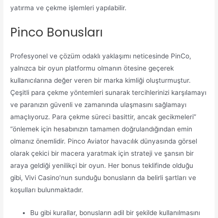
yatırma ve çekme işlemleri yapılabilir.
Pinco Bonusları
Profesyonel ve çözüm odaklı yaklaşımı neticesinde PinCo,
yalnızca bir oyun platformu olmanın ötesine geçerek
kullanıcılarına değer veren bir marka kimliği oluşturmuştur.
Çeşitli para çekme yöntemleri sunarak tercihlerinizi karşılamayı
ve paranızın güvenli ve zamanında ulaşmasını sağlamayı
amaçlıyoruz. Para çekme süreci basittir, ancak gecikmeleri”
“önlemek için hesabınızın tamamen doğrulandığından emin
olmanız önemlidir. Pinco Aviator havacılık dünyasında görsel
olarak çekici bir macera yaratmak için strateji ve şansın bir
araya geldiği yenilikçi bir oyun. Her bonus teklifinde olduğu
gibi, Vivi Casino’nun sunduğu bonusların da belirli şartları ve
koşulları bulunmaktadır.
Bu gibi kurallar, bonusların adil bir şekilde kullanılmasını