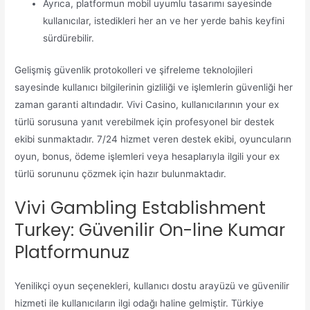
Ayrıca, platformun mobil uyumlu tasarımı sayesinde
kullanıcılar, istedikleri her an ve her yerde bahis keyfini
sürdürebilir.
Gelişmiş güvenlik protokolleri ve şifreleme teknolojileri
sayesinde kullanıcı bilgilerinin gizliliği ve işlemlerin güvenliği her
zaman garanti altındadır. Vivi Casino, kullanıcılarının your ex
türlü sorusuna yanıt verebilmek için profesyonel bir destek
ekibi sunmaktadır. 7/24 hizmet veren destek ekibi, oyuncuların
oyun, bonus, ödeme işlemleri veya hesaplarıyla ilgili your ex
türlü sorununu çözmek için hazır bulunmaktadır.
Vivi Gambling Establishment
Turkey: Güvenilir On-line Kumar
Platformunuz
Yenilikçi oyun seçenekleri, kullanıcı dostu arayüzü ve güvenilir
hizmeti ile kullanıcıların ilgi odağı haline gelmiştir. Türkiye