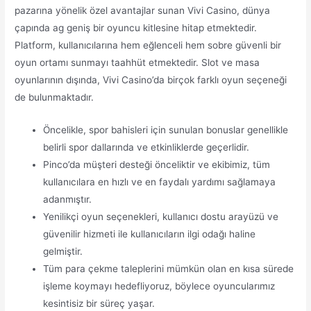
pazarına yönelik özel avantajlar sunan Vivi Casino, dünya
çapında ag geniş bir oyuncu kitlesine hitap etmektedir.
Platform, kullanıcılarına hem eğlenceli hem sobre güvenli bir
oyun ortamı sunmayı taahhüt etmektedir. Slot ve masa
oyunlarının dışında, Vivi Casino’da birçok farklı oyun seçeneği
de bulunmaktadır.
Öncelikle, spor bahisleri için sunulan bonuslar genellikle
belirli spor dallarında ve etkinliklerde geçerlidir.
Pinco’da müşteri desteği önceliktir ve ekibimiz, tüm
kullanıcılara en hızlı ve en faydalı yardımı sağlamaya
adanmıştır.
Yenilikçi oyun seçenekleri, kullanıcı dostu arayüzü ve
güvenilir hizmeti ile kullanıcıların ilgi odağı haline
gelmiştir.
Tüm para çekme taleplerini mümkün olan en kısa sürede
işleme koymayı hedefliyoruz, böylece oyuncularımız
kesintisiz bir süreç yaşar.