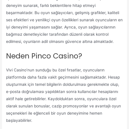
deneyim sunarak, farklı beklentilere hitap etmeyi
başarmaktadır. Bu oyun sağlayıcıları, gelişmiş grafikler, kaliteli
ses efektleri ve yenilikçi oyun özellikleri sunarak oyuncuların en
iyi deneyimi yaşamasını sağlar. Ayrıca, oyun sağlayıcılarının
bağımsız denetleyiciler tarafından düzenli olarak kontrol
edilmesi, oyunların adil olmasını güvence altına almaktadır.
Neden Pinco Casino?
Vivi Casino’nun sunduğu bu özel fırsatlar, oyuncuların
platformda daha fazla vakit geçirmesini sağlamaktadır. Hesap
oluşturmak için temel bilgilerin doldurulması gerekmekte olup,
e-posta doğrulaması yapıldıktan sonra kullanıcılar hesaplarını
aktif hale getirebilirler. Kaydolduktan sonra, oyunculara özel
olarak sunulan bonuslar, cazip promosyonlar ve avantajlı oyun
seçenekleri ile eğlenceli bir oyun deneyimine hemen
başlayabilirler.