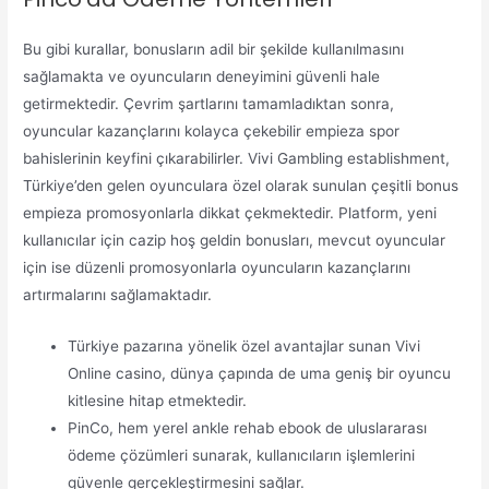
Bu gibi kurallar, bonusların adil bir şekilde kullanılmasını
sağlamakta ve oyuncuların deneyimini güvenli hale
getirmektedir. Çevrim şartlarını tamamladıktan sonra,
oyuncular kazançlarını kolayca çekebilir empieza spor
bahislerinin keyfini çıkarabilirler. Vivi Gambling establishment,
Türkiye’den gelen oyunculara özel olarak sunulan çeşitli bonus
empieza promosyonlarla dikkat çekmektedir. Platform, yeni
kullanıcılar için cazip hoş geldin bonusları, mevcut oyuncular
için ise düzenli promosyonlarla oyuncuların kazançlarını
artırmalarını sağlamaktadır.
Türkiye pazarına yönelik özel avantajlar sunan Vivi
Online casino, dünya çapında de uma geniş bir oyuncu
kitlesine hitap etmektedir.
PinCo, hem yerel ankle rehab ebook de uluslararası
ödeme çözümleri sunarak, kullanıcıların işlemlerini
güvenle gerçekleştirmesini sağlar.