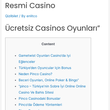
Resmi Casino
Qizilbilet
/ By
enlitco
Ücretsiz Casinos Oyunları”
Content
Gametwist Oyunları Casino’da Iyi
Eğlenceler
Türkiye’den Oyuncular Için Bonus
Neden Pinco Casino?
Beceri Oyunları, Online Poker & Bingo”
“pinco – Türkiye’nin Sobre İyi Online Online
Casino Ve Bahis Sitesi
Pinco Casinodaki Bonuslar
Pinco’da Ödeme Yöntemleri