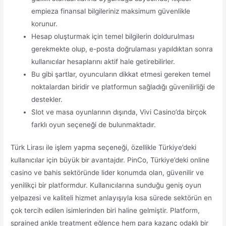
empieza finansal bilgileriniz maksimum güvenlikle
korunur.
Hesap oluşturmak için temel bilgilerin doldurulması
gerekmekte olup, e-posta doğrulaması yapıldıktan sonra
kullanıcılar hesaplarını aktif hale getirebilirler.
Bu gibi şartlar, oyuncuların dikkat etmesi gereken temel
noktalardan biridir ve platformun sağladığı güvenilirliği de
destekler.
Slot ve masa oyunlarının dışında, Vivi Casino’da birçok
farklı oyun seçeneği de bulunmaktadır.
Türk Lirası ile işlem yapma seçeneği, özellikle Türkiye’deki
kullanıcılar için büyük bir avantajdır. PinCo, Türkiye’deki online
casino ve bahis sektöründe lider konumda olan, güvenilir ve
yenilikçi bir platformdur. Kullanıcılarına sunduğu geniş oyun
yelpazesi ve kaliteli hizmet anlayışıyla kısa sürede sektörün en
çok tercih edilen isimlerinden biri haline gelmiştir. Platform,
sprained ankle treatment eğlence hem para kazanç odaklı bir