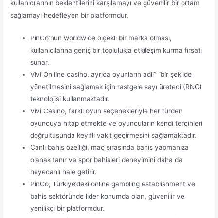
kullanıcılarının beklentilerini karşılamayı ve güvenilir bir ortam
sağlamayı hedefleyen bir platformdur.
PinCo’nun worldwide ölçekli bir marka olması,
kullanıcılarına geniş bir toplulukla etkileşim kurma fırsatı
sunar.
Vivi On line casino, ayrıca oyunların adil” “bir şekilde
yönetilmesini sağlamak için rastgele sayı üreteci (RNG)
teknolojisi kullanmaktadır.
Vivi Casino, farklı oyun seçenekleriyle her türden
oyuncuya hitap etmekte ve oyuncuların kendi tercihleri
doğrultusunda keyifli vakit geçirmesini sağlamaktadır.
Canlı bahis özelliği, maç sırasında bahis yapmanıza
olanak tanır ve spor bahisleri deneyimini daha da
heyecanlı hale getirir.
PinCo, Türkiye’deki online gambling establishment ve
bahis sektöründe lider konumda olan, güvenilir ve
yenilikçi bir platformdur.