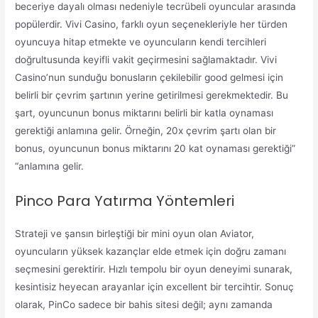
beceriye dayalı olması nedeniyle tecrübeli oyuncular arasında
popülerdir. Vivi Casino, farklı oyun seçenekleriyle her türden
oyuncuya hitap etmekte ve oyuncuların kendi tercihleri
doğrultusunda keyifli vakit geçirmesini sağlamaktadır. Vivi
Casino’nun sunduğu bonusların çekilebilir good gelmesi için
belirli bir çevrim şartının yerine getirilmesi gerekmektedir. Bu
şart, oyuncunun bonus miktarını belirli bir katla oynaması
gerektiği anlamına gelir. Örneğin, 20x çevrim şartı olan bir
bonus, oyuncunun bonus miktarını 20 kat oynaması gerektiği”
“anlamına gelir.
Pinco Para Yatırma Yöntemleri
Strateji ve şansın birleştiği bir mini oyun olan Aviator,
oyuncuların yüksek kazançlar elde etmek için doğru zamanı
seçmesini gerektirir. Hızlı tempolu bir oyun deneyimi sunarak,
kesintisiz heyecan arayanlar için excellent bir tercihtir. Sonuç
olarak, PinCo sadece bir bahis sitesi değil; aynı zamanda