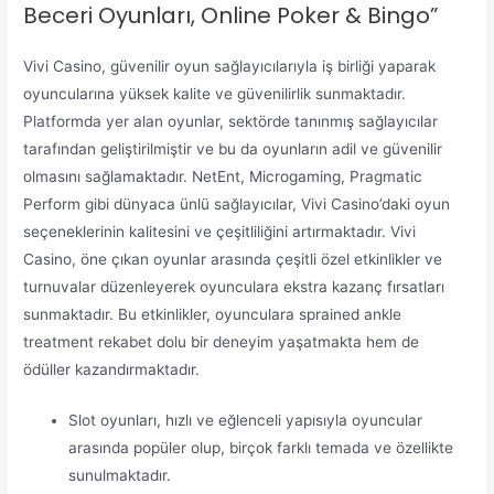
Beceri Oyunları, Online Poker & Bingo”
Vivi Casino, güvenilir oyun sağlayıcılarıyla iş birliği yaparak
oyuncularına yüksek kalite ve güvenilirlik sunmaktadır.
Platformda yer alan oyunlar, sektörde tanınmış sağlayıcılar
tarafından geliştirilmiştir ve bu da oyunların adil ve güvenilir
olmasını sağlamaktadır. NetEnt, Microgaming, Pragmatic
Perform gibi dünyaca ünlü sağlayıcılar, Vivi Casino’daki oyun
seçeneklerinin kalitesini ve çeşitliliğini artırmaktadır. Vivi
Casino, öne çıkan oyunlar arasında çeşitli özel etkinlikler ve
turnuvalar düzenleyerek oyunculara ekstra kazanç fırsatları
sunmaktadır. Bu etkinlikler, oyunculara sprained ankle
treatment rekabet dolu bir deneyim yaşatmakta hem de
ödüller kazandırmaktadır.
Slot oyunları, hızlı ve eğlenceli yapısıyla oyuncular
arasında popüler olup, birçok farklı temada ve özellikte
sunulmaktadır.