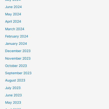
June 2024
May 2024
April 2024
March 2024
February 2024
January 2024
December 2023
November 2023
October 2023
September 2023
August 2023
July 2023
June 2023
May 2023