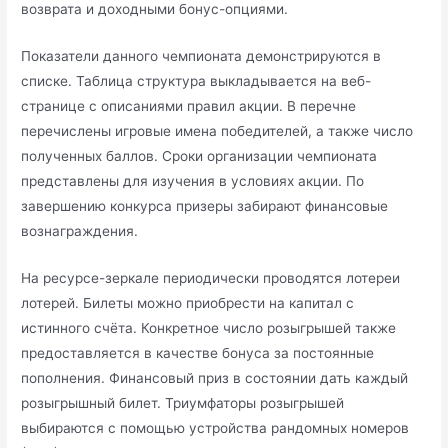
возврата и доходными бонус-опциями.
Показатели данного чемпионата демонстрируются в
списке. Таблица структура выкладывается на веб-
странице с описаниями правил акции. В перечне
перечислены игровые имена победителей, а также число
полученных баллов. Сроки организации чемпионата
представлены для изучения в условиях акции. По
завершению конкурса призеры забирают финансовые
вознаграждения.
На ресурсе-зеркале периодически проводятся лотереи
лотерей. Билеты можно приобрести на капитал с
истинного счёта. Конкретное число розыгрышей также
предоставляется в качестве бонуса за постоянные
пополнения. Финансовый приз в состоянии дать каждый
розыгрышный билет. Триумфаторы розыгрышей
выбираются с помощью устройства рандомных номеров