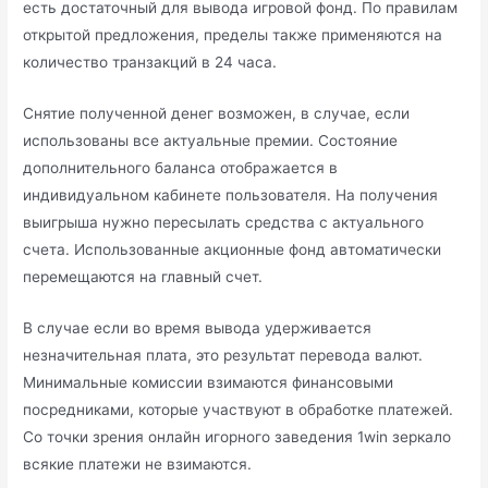
есть достаточный для вывода игровой фонд. По правилам
открытой предложения, пределы также применяются на
количество транзакций в 24 часа.
Снятие полученной денег возможен, в случае, если
использованы все актуальные премии. Состояние
дополнительного баланса отображается в
индивидуальном кабинете пользователя. На получения
выигрыша нужно пересылать средства с актуального
счета. Использованные акционные фонд автоматически
перемещаются на главный счет.
В случае если во время вывода удерживается
незначительная плата, это результат перевода валют.
Минимальные комиссии взимаются финансовыми
посредниками, которые участвуют в обработке платежей.
Со точки зрения онлайн игорного заведения 1win зеркало
всякие платежи не взимаются.