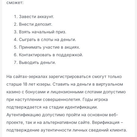
сможет:
Завести аккаунт.
Внести депозит.
Взять начальный приз.
Сыграть в слоты на деньги.
Принимать участие в акциях.
Контактировать в поддержкой.
Выводить деньги.
На сайтах-зеркалах зарегистрироваться смогут только
старше 18 лет юзеры. Ставить на деньги в виртуальном
казино с бонусами и лицензионными слотами допустимо
при наступлении совершеннолетия. Годы игрока
подтверждается на стадии идентификации.
Аутентификацию допустимо пройти на основном веб-
проекте, так и на альтернативном сайте. Верификация –
подтверждение аутентичности личных сведений клиента.