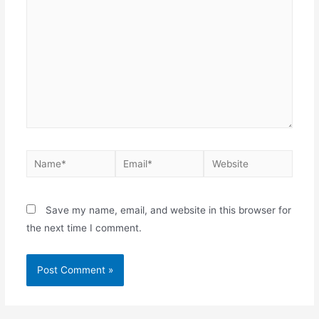
Save my name, email, and website in this browser for
the next time I comment.