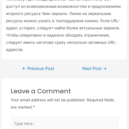
доступ ко всевозможным возможностям и предложениям
игорного ресурса 1вин зеркало. Линки на зеркальные
ресурсы можно узнать в техподдержке казино. Если URL-
адрес устарел, следует найти более актуальные зеркала.
Чтобы оперативно и надежно обходить ограничения,
следует иметь наготове сразу несколько активных URL-
адресов.
←
Previous Post
Next Post
→
Leave a Comment
Your email address will not be published.
Required fields
are marked
*