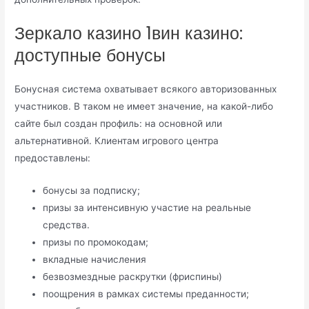
Зеркало казино 1вин казино:
доступные бонусы
Бонусная система охватывает всякого авторизованных
участников. В таком не имеет значение, на какой-либо
сайте был создан профиль: на основной или
альтернативной. Клиентам игрового центра
предоставлены:
бонусы за подписку;
призы за интенсивную участие на реальные
средства.
призы по промокодам;
вкладные начисления
безвозмездные раскрутки (фриспины)
поощрения в рамках системы преданности;