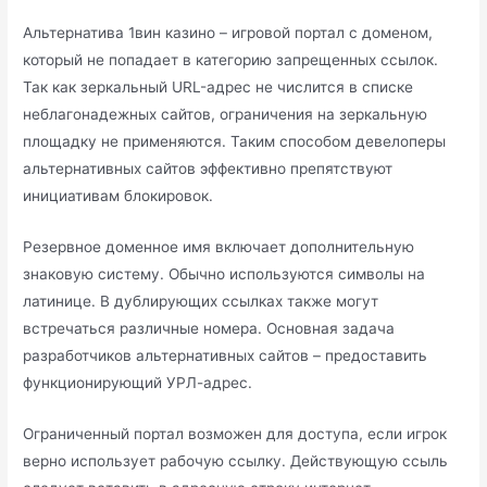
Альтернатива 1вин казино – игровой портал с доменом,
который не попадает в категорию запрещенных ссылок.
Так как зеркальный URL-адрес не числится в списке
неблагонадежных сайтов, ограничения на зеркальную
площадку не применяются. Таким способом девелоперы
альтернативных сайтов эффективно препятствуют
инициативам блокировок.
Резервное доменное имя включает дополнительную
знаковую систему. Обычно используются символы на
латинице. В дублирующих ссылках также могут
встречаться различные номера. Основная задача
разработчиков альтернативных сайтов – предоставить
функционирующий УРЛ-адрес.
Ограниченный портал возможен для доступа, если игрок
верно использует рабочую ссылку. Действующую ссыль