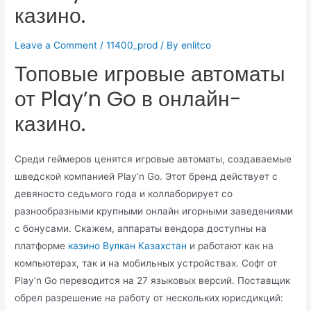
казино.
Leave a Comment
/
11400_prod
/ By
enlitco
Топовые игровые автоматы
от Play’n Go в онлайн-
казино.
Среди геймеров ценятся игровые автоматы, создаваемые
шведской компанией Play’n Go. Этот бренд действует с
девяносто седьмого года и коллаборирует со
разнообразными крупными онлайн игорными заведениями
с бонусами. Скажем, аппараты вендора доступны на
платформе
казино Вулкан Казахстан
и работают как на
компьютерах, так и на мобильных устройствах. Софт от
Play’n Go переводится на 27 языковых версий. Поставщик
обрел разрешение на работу от нескольких юрисдикций: