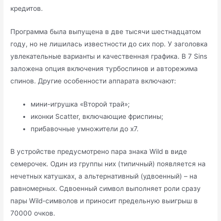
кредитов.
Программа была выпущена в две тысячи шестнадцатом
году, но не лишилась известности до сих пор. У заголовка
увлекательные варианты и качественная графика. В 7 Sins
заложена опция включения турбоспинов и авторежима
спинов. Другие особенности аппарата включают:
мини-игрушка «Второй трай»;
иконки Scatter, включающие фриспины;
прибавочные умножители до x7.
В устройстве предусмотрено пара знака Wild в виде
семерочек. Один из группы них (типичный) появляется на
нечетных катушках, а альтернативный (удвоенный) – на
равномерных. Сдвоенный символ выполняет роли сразу
пары Wild-символов и приносит предельную выигрыш в
70000 очков.