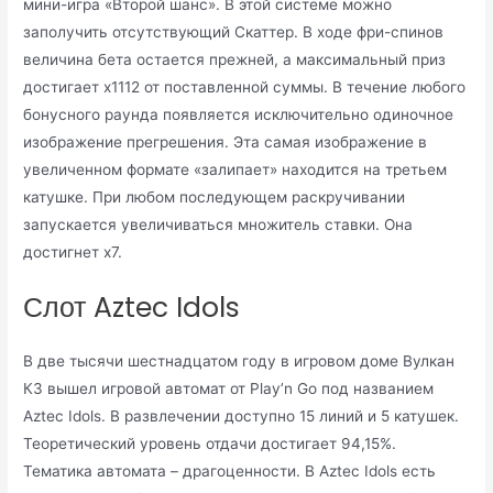
мини-игра «Второй шанс». В этой системе можно
заполучить отсутствующий Скаттер. В ходе фри-спинов
величина бета остается прежней, а максимальный приз
достигает x1112 от поставленной суммы. В течение любого
бонусного раунда появляется исключительно одиночное
изображение прегрешения. Эта самая изображение в
увеличенном формате «залипает» находится на третьем
катушке. При любом последующем раскручивании
запускается увеличиваться множитель ставки. Она
достигнет x7.
Слот Aztec Idols
В две тысячи шестнадцатом году в игровом доме Вулкан
КЗ вышел игровой автомат от Play’n Go под названием
Aztec Idols. В развлечении доступно 15 линий и 5 катушек.
Теоретический уровень отдачи достигает 94,15%.
Тематика автомата – драгоценности. В Aztec Idols есть