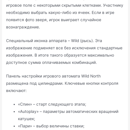
игровое поле с некоторыми скрытыми клетками. Участнику
необходимо выбрать какую-либо из ячеек. Если в игре
появится фото зверя, игрок выиграет случайное
вознаграждение.
Специальный иконка аппарата – Wild (рысь). Эта
изображение подменяет все без исключения стандартные
изображения. В итоге такого образуется максимально
доступное сумма оплачиваемых комбинаций.
Панель настройки игрового автомата Wild North
размещена под цилиндрами. Ключевые кнопки контроля
включают:
«Спин» – старт следующего этапа;
«Autoplay» – параметры автоматических вращений
катушек;
«Пари» – выбор величины ставки;