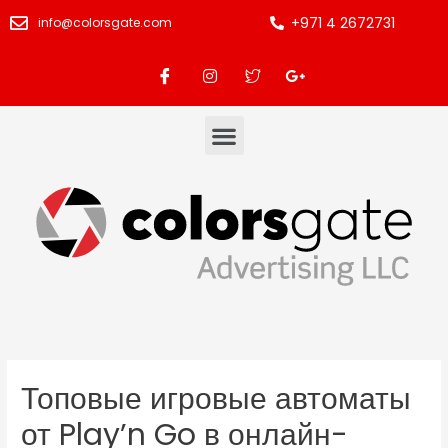
+971 4 2672731
info@colorsgate.com
Топовые игровые автоматы
от Play’n Go в онлайн-