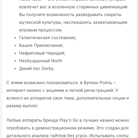
вовлечет вас в вселенную старинных цивилизаций.
Вы получите возможность разведывать секреты
ацтекской культуры, наслаждаясь захватывающим
игровым процессом.
Галактическая состязание;
Башня Приключения;
Нефритовый Чародей;
Необузданный North
Дикий пес Derby.
С этими возможно познакомиться, в Вулкан Рояль –
интернет-казино с акциями и легкой регистрацией. У
всякого из аппаратов своя тема, дополнительные опции и
размер выплат.
Любые аппараты бренда Play’n Go в лучших казино можно
опробовать в демонстрационном режиме. Это создан для
детального анализа тайтлов без угроз. Испытывать слоты