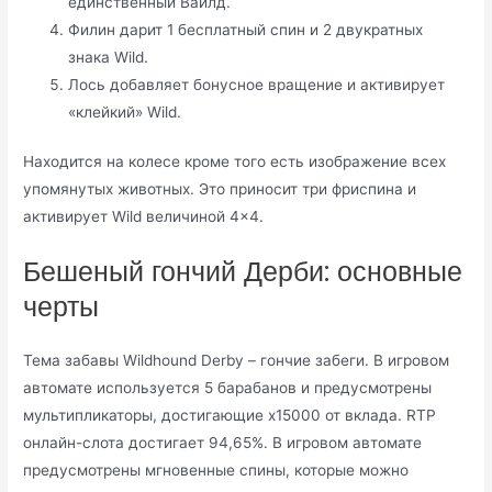
единственный Вайлд.
Филин дарит 1 бесплатный спин и 2 двукратных
знака Wild.
Лось добавляет бонусное вращение и активирует
«клейкий» Wild.
Находится на колесе кроме того есть изображение всех
упомянутых животных. Это приносит три фриспина и
активирует Wild величиной 4×4.
Бешеный гончий Дерби: основные
черты
Тема забавы Wildhound Derby – гончие забеги. В игровом
автомате используется 5 барабанов и предусмотрены
мультипликаторы, достигающие x15000 от вклада. RTP
онлайн-слота достигает 94,65%. В игровом автомате
предусмотрены мгновенные спины, которые можно