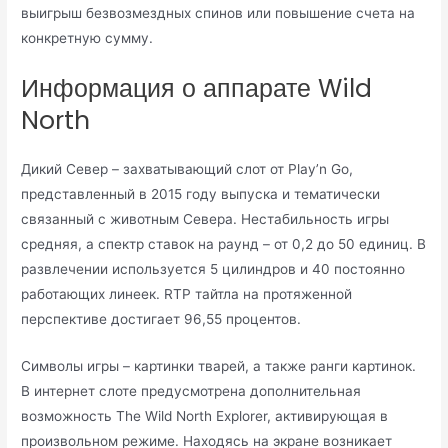
выигрыш безвозмездных спинов или повышение счета на
конкретную сумму.
Информация о аппарате Wild
North
Дикий Север – захватывающий слот от Play’n Go,
представленный в 2015 году выпуска и тематически
связанный с животным Севера. Нестабильность игры
средняя, а спектр ставок на раунд – от 0,2 до 50 единиц. В
развлечении используется 5 цилиндров и 40 постоянно
работающих линеек. RTP тайтла на протяженной
перспективе достигает 96,55 процентов.
Символы игры – картинки тварей, а также ранги картинок.
В интернет слоте предусмотрена дополнительная
возможность The Wild North Explorer, активирующая в
произвольном режиме. Находясь на экране возникает