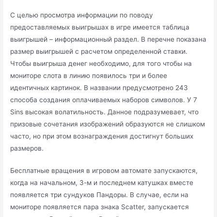
С целью просмотра информации по поводу
предоставляемых выигрышах в игре имеется таблица
выигрышей – информационный раздел. В перечне показана
размер выигрышей с расчетом определенной ставки.
Чтобы выигрыша денег необходимо, для того чтобы на
мониторе слота в линию появилось три и более
идентичных картинок. В названии предусмотрено 243
способа создания оплачиваемых наборов символов. У 7
Sins высокая волатильность. Данное подразумевает, что
призовые сочетания изображений образуются не слишком
часто, но при этом вознаграждения достигнут больших
размеров.
Бесплатные вращения в игровом автомате запускаются,
когда на начальном, 3-м и последнем катушках вместе
появляется три сундуков Пандоры. В случае, если на
мониторе появляется пара знака Scatter, запускается