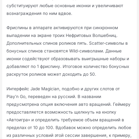
субституируют любые основные иконки и увеличивают
вознаграждения по ним вдвое.
Фриспины в аппарате активируются при синхронном
выпадении на экране троих Нефритовых Волшебниц.
Дополнительных спинов роликов пять. Scatter-символы в
бонусных спинов становятся Wild-символами. Данные
иконки содействуют образовывать выигрышные наборы и
добавляют по 1 фриспину. Итоговое количество бонусных
раскруток роликов может доходить до 50.
Интерфейс Jade Magician, подобно и других слотов от
Play’n Go, переведен на русский. В названии
предусмотрена опция включения авто вращений. Геймеру
предоставляется возможность щелкнуть на кнопку
«Автоигра» и определить требуемое объем вращений в
пределах от 10 до 100. Вдобавок можно определить любое
из различных условий этой сессии завершения, к примеру,