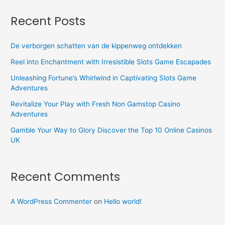
Recent Posts
De verborgen schatten van de kippenweg ontdekken
Reel into Enchantment with Irresistible Slots Game Escapades
Unleashing Fortune’s Whirlwind in Captivating Slots Game
Adventures
Revitalize Your Play with Fresh Non Gamstop Casino
Adventures
Gamble Your Way to Glory Discover the Top 10 Online Casinos
UK
Recent Comments
A WordPress Commenter
on
Hello world!